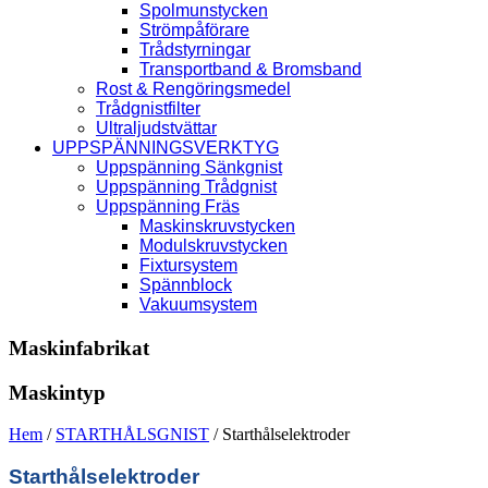
Spolmunstycken
Strömpåförare
Trådstyrningar
Transportband & Bromsband
Rost & Rengöringsmedel
Trådgnistfilter
Ultraljudstvättar
UPPSPÄNNINGSVERKTYG
Uppspänning Sänkgnist
Uppspänning Trådgnist
Uppspänning Fräs
Maskinskruvstycken
Modulskruvstycken
Fixtursystem
Spännblock
Vakuumsystem
Maskinfabrikat
Maskintyp
Hem
/
STARTHÅLSGNIST
/ Starthålselektroder
Starthålselektroder