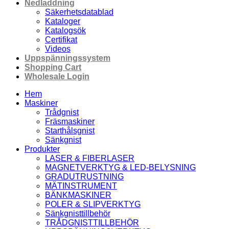
Nedladdning
Säkerhetsdatablad
Kataloger
Katalogsök
Certifikat
Videos
Uppspänningssystem
Shopping Cart
Wholesale Login
Hem
Maskiner
Trådgnist
Fräsmaskiner
Starthålsgnist
Sänkgnist
Produkter
LASER & FIBERLASER
MAGNETVERKTYG & LED-BELYSNING
GRADUTRUSTNING
MÄTINSTRUMENT
BÄNKMASKINER
POLER & SLIPVERKTYG
Sänkgnisttillbehör
TRÅDGNISTTILLBEHÖR