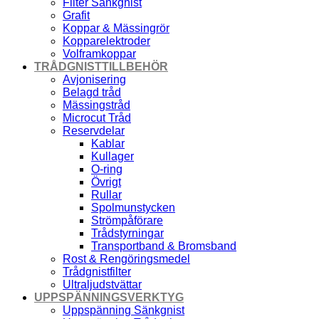
Filter Sänkgnist
Grafit
Koppar & Mässingrör
Kopparelektroder
Volframkoppar
TRÅDGNISTTILLBEHÖR
Avjonisering
Belagd tråd
Mässingstråd
Microcut Tråd
Reservdelar
Kablar
Kullager
O-ring
Övrigt
Rullar
Spolmunstycken
Strömpåförare
Trådstyrningar
Transportband & Bromsband
Rost & Rengöringsmedel
Trådgnistfilter
Ultraljudstvättar
UPPSPÄNNINGSVERKTYG
Uppspänning Sänkgnist