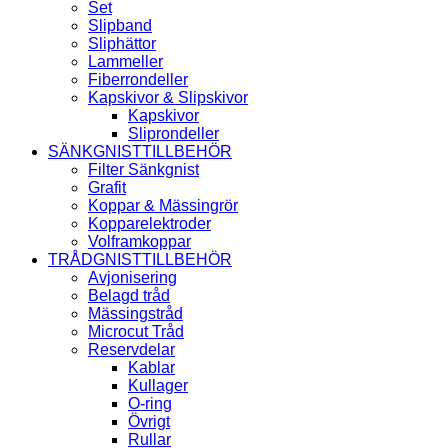
Set
Slipband
Sliphättor
Lammeller
Fiberrondeller
Kapskivor & Slipskivor
Kapskivor
Sliprondeller
SÄNKGNISTTILLBEHÖR
Filter Sänkgnist
Grafit
Koppar & Mässingrör
Kopparelektroder
Volframkoppar
TRÅDGNISTTILLBEHÖR
Avjonisering
Belagd tråd
Mässingstråd
Microcut Tråd
Reservdelar
Kablar
Kullager
O-ring
Övrigt
Rullar