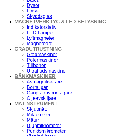
Dysor
Linser
Skyddsglas
MAGNETVERKTYG & LED-BELYSNING
Indikatorstativ
LED Lampor
Lyftmagneter
Magnetbord
GRADUTRUSTNING
Gradmaskiner
Polermaskiner
Tillbehör
Ultraljudsmaskiner
BÄNKMASKINER
Avmagnitiserare
Borrslipar
Gängtappsborttagare
Oljeavskiljare
MÄTINSTRUMENT
Skjutmått
Mikrometer
Mätur
Djupmikrometer
Punktsmikrometer