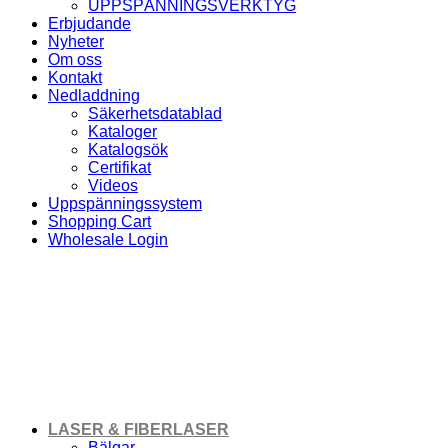
UPPSPÄNNINGSVERKTYG
Erbjudande
Nyheter
Om oss
Kontakt
Nedladdning
Säkerhetsdatablad
Kataloger
Katalogsök
Certifikat
Videos
Uppspänningssystem
Shopping Cart
Wholesale Login
Starthålselektroder
LASER & FIBERLASER
Bälgar