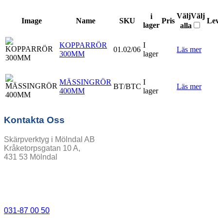
Välj
Välj
i
Image
Name
SKU
Pris
Lev
lager
alla
KOPPARRÖR
I
01.02/06
Läs mer
300MM
lager
MÄSSINGRÖR
I
BT/BTC
Läs mer
400MM
lager
Kontakta Oss
Skärpverktyg i Mölndal AB
Kråketorpsgatan 10 A,
431 53 Mölndal
031-87 00 50