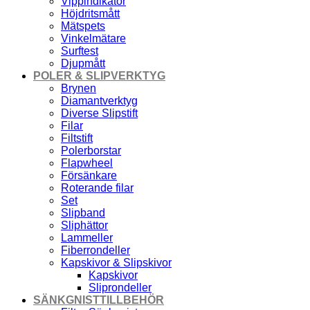
Vippindikator
Höjdritsmått
Mätspets
Vinkelmätare
Surftest
Djupmått
POLER & SLIPVERKTYG
Brynen
Diamantverktyg
Diverse Slipstift
Filar
Filtstift
Polerborstar
Flapwheel
Försänkare
Roterande filar
Set
Slipband
Sliphättor
Lammeller
Fiberrondeller
Kapskivor & Slipskivor
Kapskivor
Sliprondeller
SÄNKGNISTTILLBEHÖR