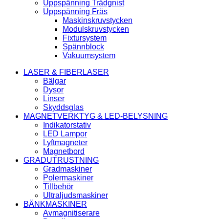
Uppspänning Trådgnist
Uppspänning Fräs
Maskinskruvstycken
Modulskruvstycken
Fixtursystem
Spännblock
Vakuumsystem
LASER & FIBERLASER
Bälgar
Dysor
Linser
Skyddsglas
MAGNETVERKTYG & LED-BELYSNING
Indikatorstativ
LED Lampor
Lyftmagneter
Magnetbord
GRADUTRUSTNING
Gradmaskiner
Polermaskiner
Tillbehör
Ultraljudsmaskiner
BÄNKMASKINER
Avmagnitiserare