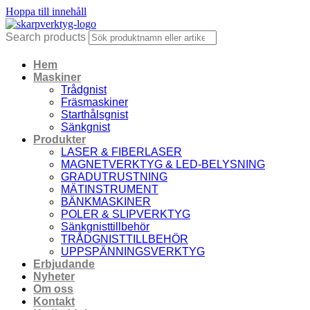
Hoppa till innehåll
Search products
Hem
Maskiner
Trådgnist
Fräsmaskiner
Starthålsgnist
Sänkgnist
Produkter
LASER & FIBERLASER
MAGNETVERKTYG & LED-BELYSNING
GRADUTRUSTNING
MÄTINSTRUMENT
BÄNKMASKINER
POLER & SLIPVERKTYG
Sänkgnisttillbehör
TRÅDGNISTTILLBEHÖR
UPPSPÄNNINGSVERKTYG
Erbjudande
Nyheter
Om oss
Kontakt