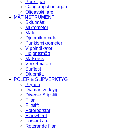
Borrslipar
Gängtappsborttagare
Oljeavskiljare
MÄTINSTRUMENT
Skjutmått
Mikrometer
Mätur
Djupmikrometer
Punktsmikrometer
Vippindikator
Höjdritsmått
Mätspets
Vinkelmätare
Surftest
Djupmått
POLER & SLIPVERKTYG
Brynen
Diamantverktyg
Diverse Slipstift
Filar
Filtstift
Polerborstar
Flapwheel
Försänkare
Roterande filar