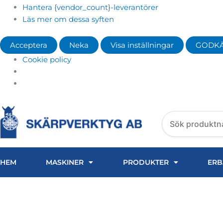
Hantera {vendor_count}-leverantörer
Läs mer om dessa syften
Acceptera
Neka
Visa inställningar
GODK
Cookie policy
Search
products
HEM
MASKINER
PRODUKTER
ERB
Magnetbord