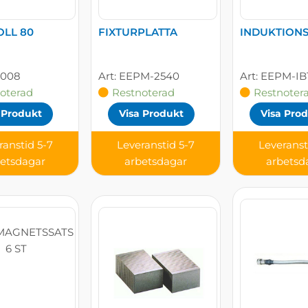
LL 80
FIXTURPLATTA
INDUKTION
1008
EEPM-2540
EEPM-IB
oterad
Restnoterad
Restnoter
 Produkt
Visa Produkt
Visa Pro
ranstid 5-7
Leveranstid 5-7
Leveranst
betsdagar
arbetsdagar
arbetsd