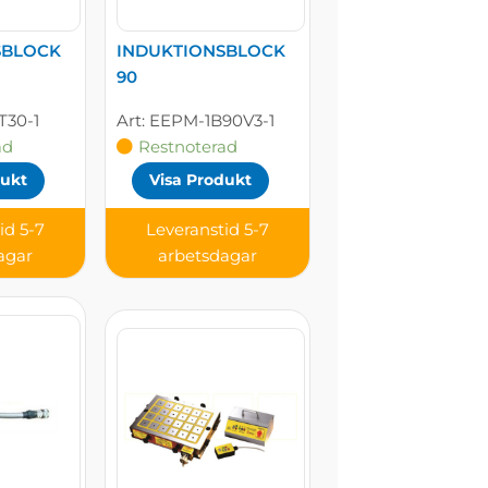
SBLOCK
INDUKTIONSBLOCK
90
T30-1
EEPM-1B90V3-1
ad
Restnoterad
dukt
Visa Produkt
id 5-7
Leveranstid 5-7
agar
arbetsdagar