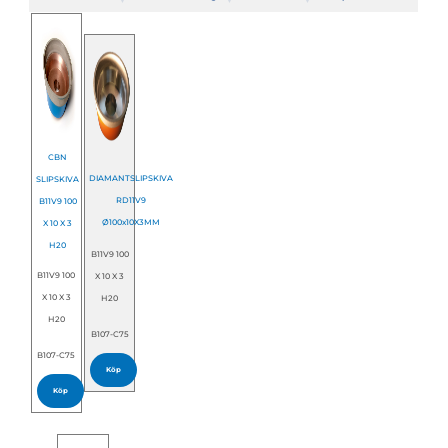
CBN
DIAMANTSLIPSKIVA
SLIPSKIVA
RD11V9
B11V9 100
Ø100x10X3MM
X 10 X 3
H20
B11V9 100
B11V9 100
X 10 X 3
X 10 X 3
H20
H20
B107-C75
B107-C75
Köp
Köp