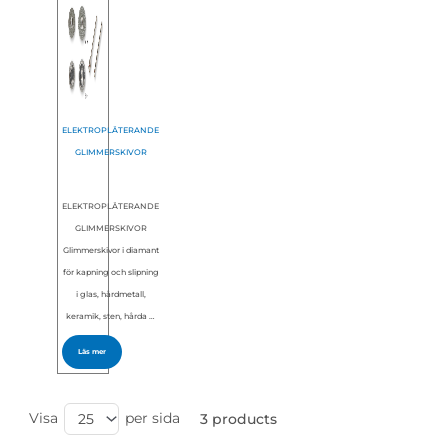
ELEKTROPLÄTERANDE
GLIMMERSKIVOR
ELEKTROPLÄTERANDE
GLIMMERSKIVOR
Glimmerskivor i diamant
för kapning och slipning
i glas, hårdmetall,
keramik, sten, hårda …
Läs mer
Visa
per sida
25
3 products