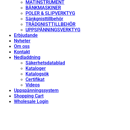
MÄTINSTRUMENT
BÄNKMASKINER
POLER & SLIPVERKTYG
Sänkgnisttillbehör
TRÅDGNISTTILLBEHÖR
UPPSPÄNNINGSVERKTYG
Erbjudande
Nyheter
Om oss
Kontakt
Nedladdning
Säkerhetsdatablad
Kataloger
Katalogsök
Certifikat
Videos
Uppspänningssystem
Shopping Cart
Wholesale Login
Shop