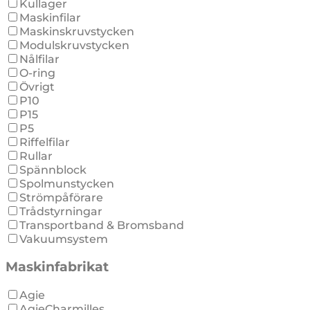
Kullager
Maskinfilar
Maskinskruvstycken
Modulskruvstycken
Nålfilar
O-ring
Övrigt
P10
P15
P5
Riffelfilar
Rullar
Spännblock
Spolmunstycken
Strömpåförare
Trådstyrningar
Transportband & Bromsband
Vakuumsystem
Maskinfabrikat
Agie
AgieCharmilles