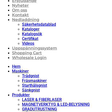
Erbjudande
Nyheter
Om oss
Kontakt
Nedladdning
Säkerhetsdatablad
Kataloger
Katalogsök
Certifikat
Videos
Uppspänningssystem
Shopping Cart
Wholesale Login
Hem
Maskiner
Trådgnist
Fräsmaskiner
Starthålsgnist
Sänkgnist
Produkter
LASER & FIBERLASER
MAGNETVERKTYG & LED-BELYSNING
GRADUTRUSTNING