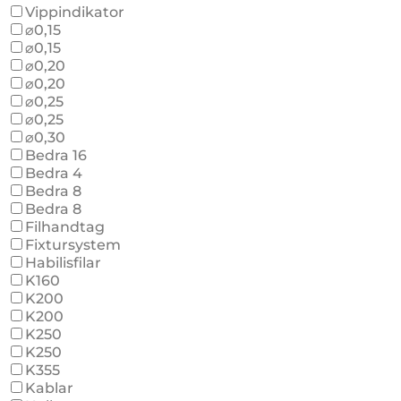
Vippindikator
⌀0,15
⌀0,15
⌀0,20
⌀0,20
⌀0,25
⌀0,25
⌀0,30
Bedra 16
Bedra 4
Bedra 8
Bedra 8
Filhandtag
Fixtursystem
Habilisfilar
K160
K200
K200
K250
K250
K355
Kablar