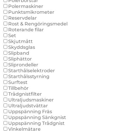
Polerborstar
Polermaskiner
Punktsmikrometer
Reservdelar
Rost & Rengöringsmedel
Roterande filar
Set
Skjutmått
Skyddsglas
Slipband
Sliphättor
Sliprondeller
Starthålselektroder
Starthålsstyrning
Surftest
Tillbehör
Trådgnistfilter
Ultraljudsmaskiner
Ultraljudstvättar
Uppspänning Fräs
Uppspänning Sänkgnist
Uppspänning Trådgnist
Vinkelmätare