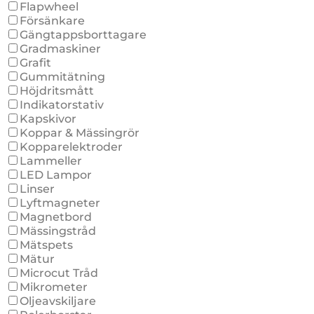
Flapwheel
Försänkare
Gängtappsborttagare
Gradmaskiner
Grafit
Gummitätning
Höjdritsmått
Indikatorstativ
Kapskivor
Koppar & Mässingrör
Kopparelektroder
Lammeller
LED Lampor
Linser
Lyftmagneter
Magnetbord
Mässingstråd
Mätspets
Mätur
Microcut Tråd
Mikrometer
Oljeavskiljare