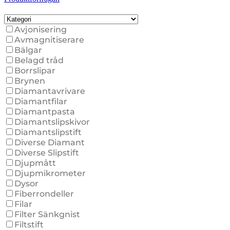
Avjonisering
Avmagnitiserare
Bälgar
Belagd tråd
Borrslipar
Brynen
Diamantavrivare
Diamantfilar
Diamantpasta
Diamantslipskivor
Diamantslipstift
Diverse Diamant
Diverse Slipstift
Djupmått
Djupmikrometer
Dysor
Fiberrondeller
Filar
Filter Sänkgnist
Filtstift