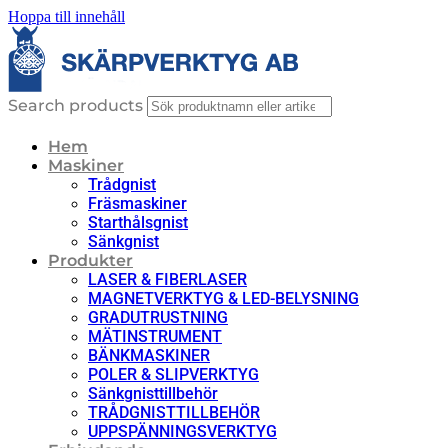
Hoppa till innehåll
Search products
Hem
Maskiner
Trådgnist
Fräsmaskiner
Starthålsgnist
Sänkgnist
Produkter
LASER & FIBERLASER
MAGNETVERKTYG & LED-BELYSNING
GRADUTRUSTNING
MÄTINSTRUMENT
BÄNKMASKINER
POLER & SLIPVERKTYG
Sänkgnisttillbehör
TRÅDGNISTTILLBEHÖR
UPPSPÄNNINGSVERKTYG