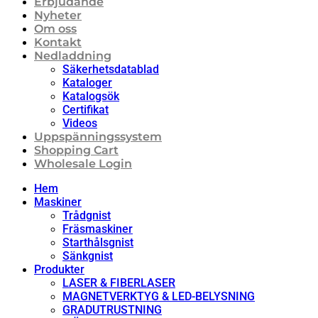
Erbjudande
Nyheter
Om oss
Kontakt
Nedladdning
Säkerhetsdatablad
Kataloger
Katalogsök
Certifikat
Videos
Uppspänningssystem
Shopping Cart
Wholesale Login
Hem
Maskiner
Trådgnist
Fräsmaskiner
Starthålsgnist
Sänkgnist
Produkter
LASER & FIBERLASER
MAGNETVERKTYG & LED-BELYSNING
GRADUTRUSTNING