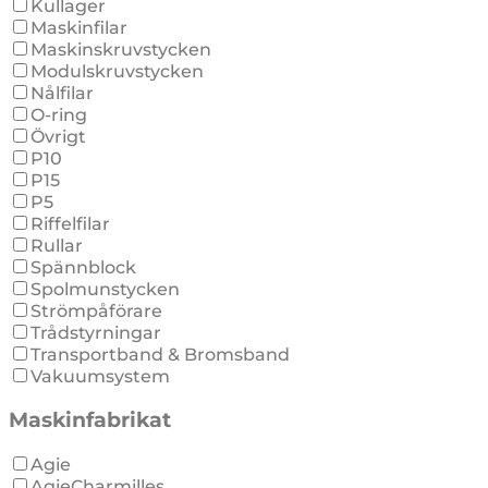
Kullager
Maskinfilar
Maskinskruvstycken
Modulskruvstycken
Nålfilar
O-ring
Övrigt
P10
P15
P5
Riffelfilar
Rullar
Spännblock
Spolmunstycken
Strömpåförare
Trådstyrningar
Transportband & Bromsband
Vakuumsystem
Maskinfabrikat
Agie
AgieCharmilles