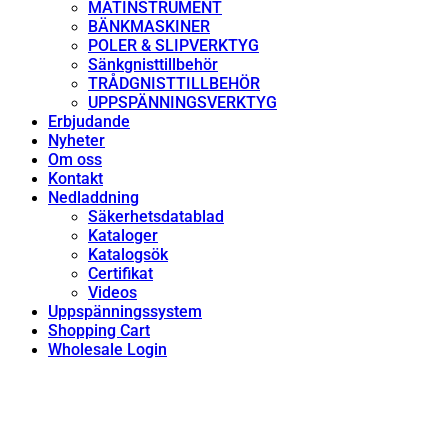
MÄTINSTRUMENT
BÄNKMASKINER
POLER & SLIPVERKTYG
Sänkgnisttillbehör
TRÅDGNISTTILLBEHÖR
UPPSPÄNNINGSVERKTYG
Erbjudande
Nyheter
Om oss
Kontakt
Nedladdning
Säkerhetsdatablad
Kataloger
Katalogsök
Certifikat
Videos
Uppspänningssystem
Shopping Cart
Wholesale Login
Shop