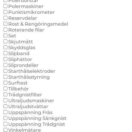
Polerborstar
Polermaskiner
Punktsmikrometer
Reservdelar
Rost & Rengöringsmedel
Roterande filar
Set
Skjutmått
Skyddsglas
Slipband
Sliphättor
Sliprondeller
Starthålselektroder
Starthålsstyrning
Surftest
Tillbehör
Trådgnistfilter
Ultraljudsmaskiner
Ultraljudstvättar
Uppspänning Fräs
Uppspänning Sänkgnist
Uppspänning Trådgnist
Vinkelmätare