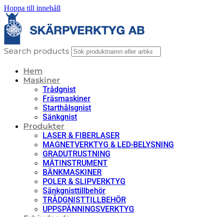
Hoppa till innehåll
Search products
Hem
Maskiner
Trådgnist
Fräsmaskiner
Starthålsgnist
Sänkgnist
Produkter
LASER & FIBERLASER
MAGNETVERKTYG & LED-BELYSNING
GRADUTRUSTNING
MÄTINSTRUMENT
BÄNKMASKINER
POLER & SLIPVERKTYG
Sänkgnisttillbehör
TRÅDGNISTTILLBEHÖR
UPPSPÄNNINGSVERKTYG