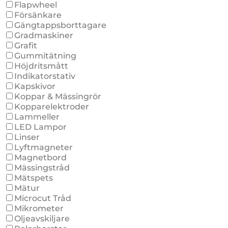
Flapwheel
Försänkare
Gängtappsborttagare
Gradmaskiner
Grafit
Gummitätning
Höjdritsmått
Indikatorstativ
Kapskivor
Koppar & Mässingrör
Kopparelektroder
Lammeller
LED Lampor
Linser
Lyftmagneter
Magnetbord
Mässingstråd
Mätspets
Mätur
Microcut Tråd
Mikrometer
Oljeavskiljare