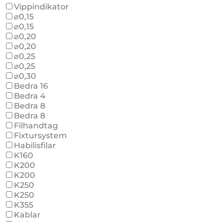
Vippindikator
⌀0,15
⌀0,15
⌀0,20
⌀0,20
⌀0,25
⌀0,25
⌀0,30
Bedra 16
Bedra 4
Bedra 8
Bedra 8
Filhandtag
Fixtursystem
Habilisfilar
K160
K200
K200
K250
K250
K355
Kablar