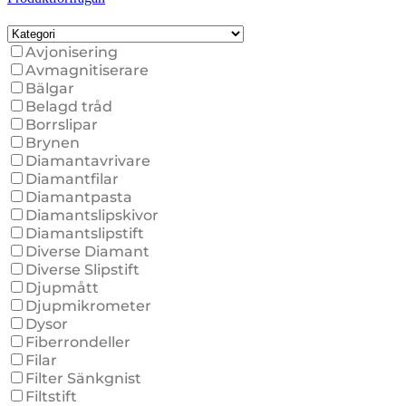
Avjonisering
Avmagnitiserare
Bälgar
Belagd tråd
Borrslipar
Brynen
Diamantavrivare
Diamantfilar
Diamantpasta
Diamantslipskivor
Diamantslipstift
Diverse Diamant
Diverse Slipstift
Djupmått
Djupmikrometer
Dysor
Fiberrondeller
Filar
Filter Sänkgnist
Filtstift