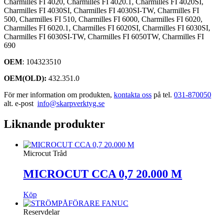
Charmilles FI 4020, Charmilles FI 4020.1, Charmilles FI 4020SI,
Charmilles FI 4030SI, Charmilles FI 4030SI-TW, Charmilles FI
500, Charmilles FI 510, Charmilles FI 6000, Charmilles FI 6020,
Charmilles FI 6020.1, Charmilles FI 6020SI, Charmilles FI 6030SI,
Charmilles FI 6030SI-TW, Charmilles FI 6050TW, Charmilles FI
690
OEM
: 104323510
OEM(OLD):
432.351.0
För mer information om produkten,
kontakta oss
på tel.
031-870050
alt. e-post
info@skarpverktyg.se
Liknande produkter
Microcut Tråd
MICROCUT CCA 0,7 20.000 M
Köp
Reservdelar