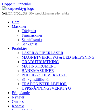
Hoppa till innehåll
Search products
Hem
Maskiner
Trådgnist
Fräsmaskiner
Starthålsgnist
Sänkgnist
Produkter
LASER & FIBERLASER
MAGNETVERKTYG & LED-BELYSNING
GRADUTRUSTNING
MÄTINSTRUMENT
BÄNKMASKINER
POLER & SLIPVERKTYG
Sänkgnisttillbehör
TRÅDGNISTTILLBEHÖR
UPPSPÄNNINGSVERKTYG
Erbjudande
Nyheter
Om oss
Kontakt