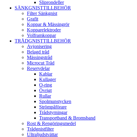
Sliprondeller
SÄNKGNISTTILLBEHÖR
Filter Sänkgnist
Grafit
Koppar & Mässingrör
Kopparelektroder
Volframkoppar
TRÅDGNISTTILLBEHÖR
Avjonisering
Belagd tråd
Mässingstråd
Microcut Tråd
Reservdelar
Kablar
Kullager
O-ring
Övrigt
Rullar
Spolmunstycken
Strömpåförare
Trådstyrningar
Transportband & Bromsband
Rost & Rengöringsmedel
Trådgnistfilter
Ultraljudstvättar