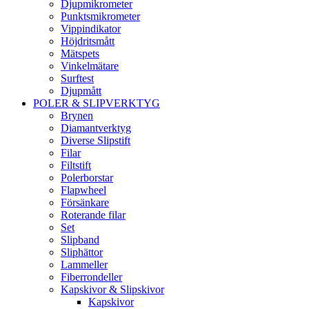
Djupmikrometer
Punktsmikrometer
Vippindikator
Höjdritsmått
Mätspets
Vinkelmätare
Surftest
Djupmått
POLER & SLIPVERKTYG
Brynen
Diamantverktyg
Diverse Slipstift
Filar
Filtstift
Polerborstar
Flapwheel
Försänkare
Roterande filar
Set
Slipband
Sliphättor
Lammeller
Fiberrondeller
Kapskivor & Slipskivor
Kapskivor