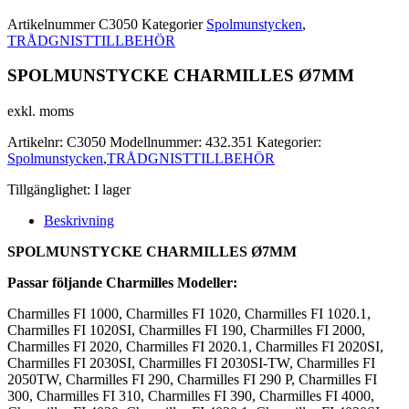
Artikelnummer
C3050
Kategorier
Spolmunstycken
,
TRÅDGNISTTILLBEHÖR
SPOLMUNSTYCKE CHARMILLES Ø7MM
exkl. moms
Artikelnr:
C3050
Modellnummer:
432.351
Kategorier:
Spolmunstycken
,
TRÅDGNISTTILLBEHÖR
Tillgänglighet:
I lager
Beskrivning
SPOLMUNSTYCKE CHARMILLES Ø7MM
Passar följande Charmilles Modeller:
Charmilles FI 1000, Charmilles FI 1020, Charmilles FI 1020.1,
Charmilles FI 1020SI, Charmilles FI 190, Charmilles FI 2000,
Charmilles FI 2020, Charmilles FI 2020.1, Charmilles FI 2020SI,
Charmilles FI 2030SI, Charmilles FI 2030SI-TW, Charmilles FI
2050TW, Charmilles FI 290, Charmilles FI 290 P, Charmilles FI
300, Charmilles FI 310, Charmilles FI 390, Charmilles FI 4000,