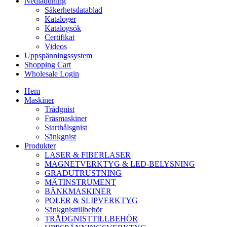
Nedladdning
Säkerhetsdatablad
Kataloger
Katalogsök
Certifikat
Videos
Uppspänningssystem
Shopping Cart
Wholesale Login
Hem
Maskiner
Trådgnist
Fräsmaskiner
Starthålsgnist
Sänkgnist
Produkter
LASER & FIBERLASER
MAGNETVERKTYG & LED-BELYSNING
GRADUTRUSTNING
MÄTINSTRUMENT
BÄNKMASKINER
POLER & SLIPVERKTYG
Sänkgnisttillbehör
TRÅDGNISTTILLBEHÖR