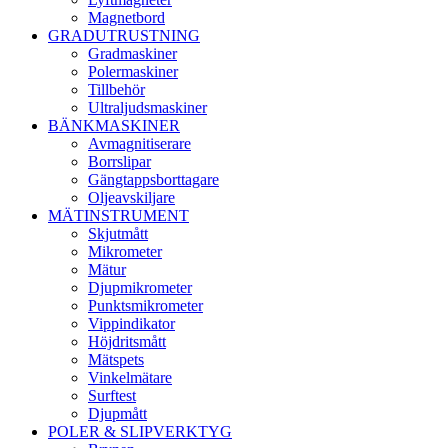
Magnetbord
GRADUTRUSTNING
Gradmaskiner
Polermaskiner
Tillbehör
Ultraljudsmaskiner
BÄNKMASKINER
Avmagnitiserare
Borrslipar
Gängtappsborttagare
Oljeavskiljare
MÄTINSTRUMENT
Skjutmått
Mikrometer
Mätur
Djupmikrometer
Punktsmikrometer
Vippindikator
Höjdritsmått
Mätspets
Vinkelmätare
Surftest
Djupmått
POLER & SLIPVERKTYG