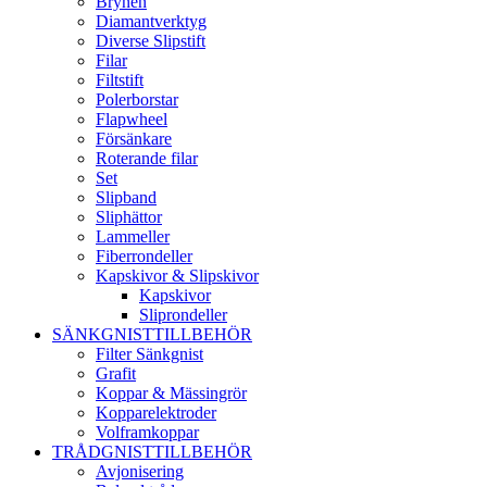
Brynen
Diamantverktyg
Diverse Slipstift
Filar
Filtstift
Polerborstar
Flapwheel
Försänkare
Roterande filar
Set
Slipband
Sliphättor
Lammeller
Fiberrondeller
Kapskivor & Slipskivor
Kapskivor
Sliprondeller
SÄNKGNISTTILLBEHÖR
Filter Sänkgnist
Grafit
Koppar & Mässingrör
Kopparelektroder
Volframkoppar
TRÅDGNISTTILLBEHÖR
Avjonisering