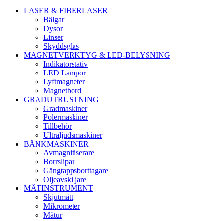
LASER & FIBERLASER
Bälgar
Dysor
Linser
Skyddsglas
MAGNETVERKTYG & LED-BELYSNING
Indikatorstativ
LED Lampor
Lyftmagneter
Magnetbord
GRADUTRUSTNING
Gradmaskiner
Polermaskiner
Tillbehör
Ultraljudsmaskiner
BÄNKMASKINER
Avmagnitiserare
Borrslipar
Gängtappsborttagare
Oljeavskiljare
MÄTINSTRUMENT
Skjutmått
Mikrometer
Mätur