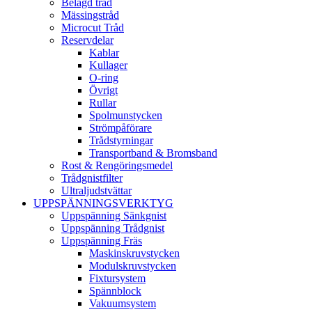
Belagd tråd
Mässingstråd
Microcut Tråd
Reservdelar
Kablar
Kullager
O-ring
Övrigt
Rullar
Spolmunstycken
Strömpåförare
Trådstyrningar
Transportband & Bromsband
Rost & Rengöringsmedel
Trådgnistfilter
Ultraljudstvättar
UPPSPÄNNINGSVERKTYG
Uppspänning Sänkgnist
Uppspänning Trådgnist
Uppspänning Fräs
Maskinskruvstycken
Modulskruvstycken
Fixtursystem
Spännblock
Vakuumsystem