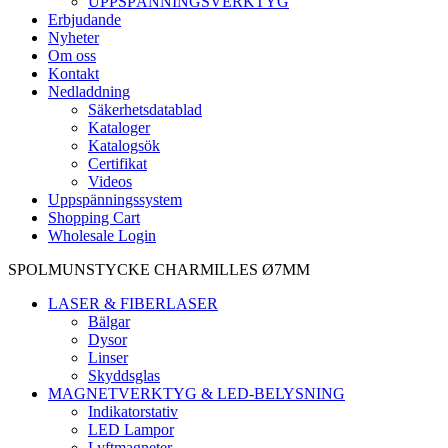
UPPSPÄNNINGSVERKTYG
Erbjudande
Nyheter
Om oss
Kontakt
Nedladdning
Säkerhetsdatablad
Kataloger
Katalogsök
Certifikat
Videos
Uppspänningssystem
Shopping Cart
Wholesale Login
SPOLMUNSTYCKE CHARMILLES Ø7MM
LASER & FIBERLASER
Bälgar
Dysor
Linser
Skyddsglas
MAGNETVERKTYG & LED-BELYSNING
Indikatorstativ
LED Lampor
Lyftmagneter