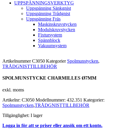
UPPSPÄNNINGSVERKTYG
Uppspänning Sänkgnist
Uppspänning Trådgnist
Uppspänning Fräs
Maskinskruvstycken
Modulskruvstycken
Fixtursystem
Spännblock
Vakuumsystem
Artikelnummer
C3050
Kategorier
Spolmunstycken
,
TRÅDGNISTTILLBEHÖR
SPOLMUNSTYCKE CHARMILLES Ø7MM
exkl. moms
Artikelnr:
C3050
Modellnummer:
432.351
Kategorier:
Spolmunstycken
,
TRÅDGNISTTILLBEHÖR
Tillgänglighet:
I lager
Logga in för att se priser eller ansök om ett konto.