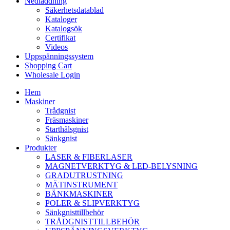
Nedladdning
Säkerhetsdatablad
Kataloger
Katalogsök
Certifikat
Videos
Uppspänningssystem
Shopping Cart
Wholesale Login
Hem
Maskiner
Trådgnist
Fräsmaskiner
Starthålsgnist
Sänkgnist
Produkter
LASER & FIBERLASER
MAGNETVERKTYG & LED-BELYSNING
GRADUTRUSTNING
MÄTINSTRUMENT
BÄNKMASKINER
POLER & SLIPVERKTYG
Sänkgnisttillbehör
TRÅDGNISTTILLBEHÖR