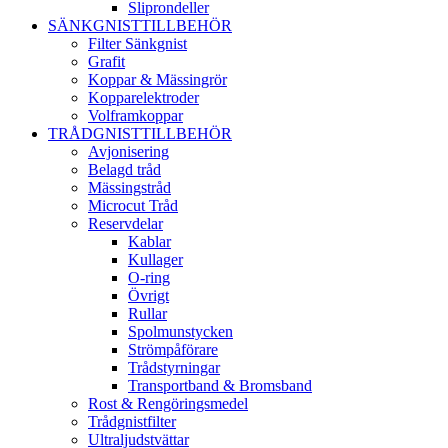
Sliprondeller
SÄNKGNISTTILLBEHÖR
Filter Sänkgnist
Grafit
Koppar & Mässingrör
Kopparelektroder
Volframkoppar
TRÅDGNISTTILLBEHÖR
Avjonisering
Belagd tråd
Mässingstråd
Microcut Tråd
Reservdelar
Kablar
Kullager
O-ring
Övrigt
Rullar
Spolmunstycken
Strömpåförare
Trådstyrningar
Transportband & Bromsband
Rost & Rengöringsmedel
Trådgnistfilter
Ultraljudstvättar