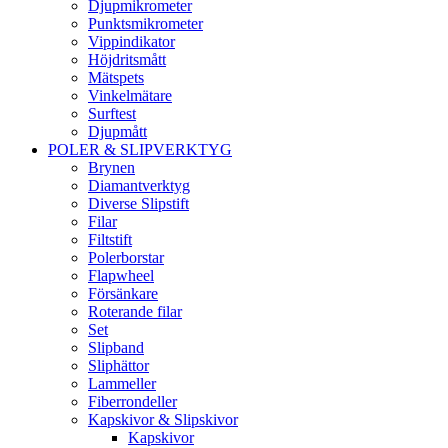
Djupmikrometer
Punktsmikrometer
Vippindikator
Höjdritsmått
Mätspets
Vinkelmätare
Surftest
Djupmått
POLER & SLIPVERKTYG
Brynen
Diamantverktyg
Diverse Slipstift
Filar
Filtstift
Polerborstar
Flapwheel
Försänkare
Roterande filar
Set
Slipband
Sliphättor
Lammeller
Fiberrondeller
Kapskivor & Slipskivor
Kapskivor