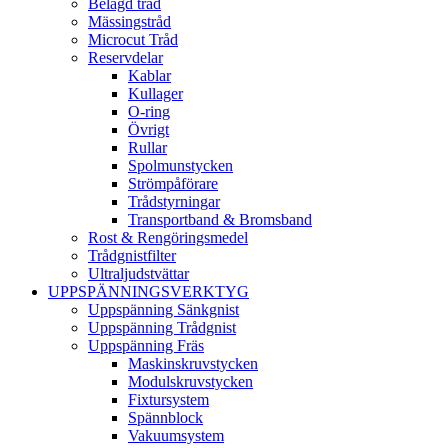
Belagd tråd
Mässingstråd
Microcut Tråd
Reservdelar
Kablar
Kullager
O-ring
Övrigt
Rullar
Spolmunstycken
Strömpåförare
Trådstyrningar
Transportband & Bromsband
Rost & Rengöringsmedel
Trådgnistfilter
Ultraljudstvättar
UPPSPÄNNINGSVERKTYG
Uppspänning Sänkgnist
Uppspänning Trådgnist
Uppspänning Fräs
Maskinskruvstycken
Modulskruvstycken
Fixtursystem
Spännblock
Vakuumsystem