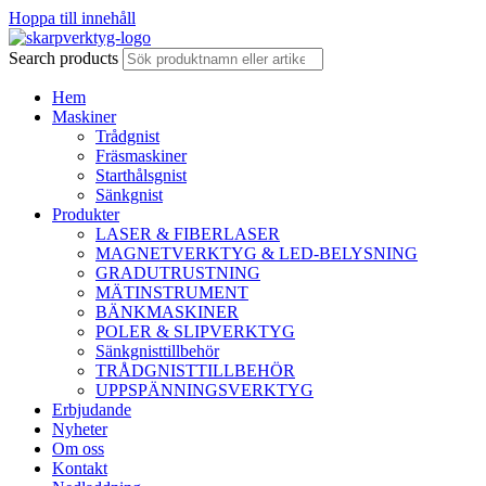
Hoppa till innehåll
Search products
Hem
Maskiner
Trådgnist
Fräsmaskiner
Starthålsgnist
Sänkgnist
Produkter
LASER & FIBERLASER
MAGNETVERKTYG & LED-BELYSNING
GRADUTRUSTNING
MÄTINSTRUMENT
BÄNKMASKINER
POLER & SLIPVERKTYG
Sänkgnisttillbehör
TRÅDGNISTTILLBEHÖR
UPPSPÄNNINGSVERKTYG
Erbjudande
Nyheter
Om oss
Kontakt