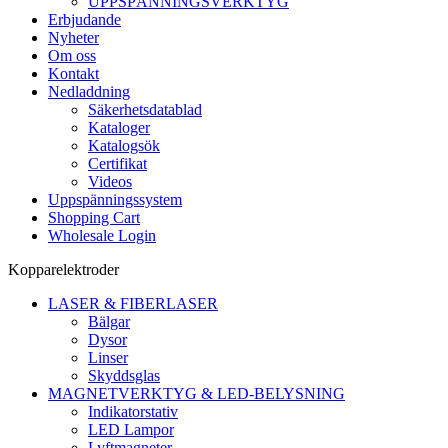
UPPSPÄNNINGSVERKTYG
Erbjudande
Nyheter
Om oss
Kontakt
Nedladdning
Säkerhetsdatablad
Kataloger
Katalogsök
Certifikat
Videos
Uppspänningssystem
Shopping Cart
Wholesale Login
Kopparelektroder
LASER & FIBERLASER
Bälgar
Dysor
Linser
Skyddsglas
MAGNETVERKTYG & LED-BELYSNING
Indikatorstativ
LED Lampor
Lyftmagneter