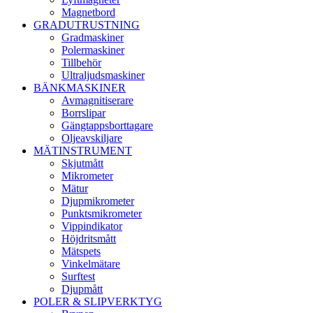
Magnetbord
GRADUTRUSTNING
Gradmaskiner
Polermaskiner
Tillbehör
Ultraljudsmaskiner
BÄNKMASKINER
Avmagnitiserare
Borrslipar
Gängtappsborttagare
Oljeavskiljare
MÄTINSTRUMENT
Skjutmått
Mikrometer
Mätur
Djupmikrometer
Punktsmikrometer
Vippindikator
Höjdritsmått
Mätspets
Vinkelmätare
Surftest
Djupmått
POLER & SLIPVERKTYG