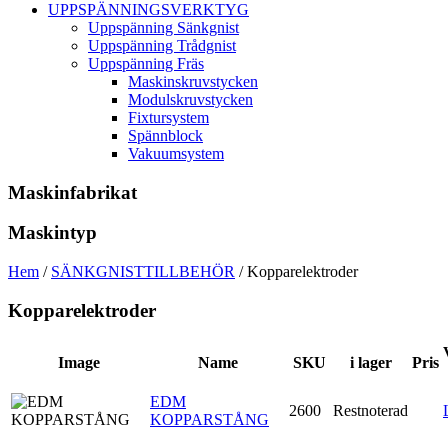
UPPSPÄNNINGSVERKTYG
Uppspänning Sänkgnist
Uppspänning Trådgnist
Uppspänning Fräs
Maskinskruvstycken
Modulskruvstycken
Fixtursystem
Spännblock
Vakuumsystem
Maskinfabrikat
Maskintyp
Hem
/
SÄNKGNISTTILLBEHÖR
/ Kopparelektroder
Kopparelektroder
Image
Name
SKU
i lager
Pris
EDM
2600
Restnoterad
KOPPARSTÅNG