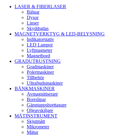
LASER & FIBERLASER
Bälgar
Dysor
Linser
Skyddsglas
MAGNETVERKTYG & LED-BELYSNING
Indikatorstativ
LED Lampor
Lyftmagneter
Magnetbord
GRADUTRUSTNING
Gradmaskiner
Polermaskiner
Tillbehör
Ultraljudsmaskiner
BÄNKMASKINER
Avmagnitiserare
Borrslipar
Gängtappsborttagare
Oljeavskiljare
MÄTINSTRUMENT
Skjutmått
Mikrometer
Mätur