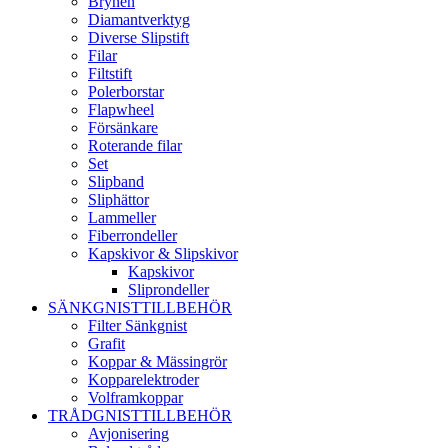
Brynen
Diamantverktyg
Diverse Slipstift
Filar
Filtstift
Polerborstar
Flapwheel
Försänkare
Roterande filar
Set
Slipband
Sliphättor
Lammeller
Fiberrondeller
Kapskivor & Slipskivor
Kapskivor
Sliprondeller
SÄNKGNISTTILLBEHÖR
Filter Sänkgnist
Grafit
Koppar & Mässingrör
Kopparelektroder
Volframkoppar
TRÅDGNISTTILLBEHÖR
Avjonisering