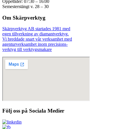
Öppettider: 07:30 – 16:00
Semesterstängt v. 28 – 30
Om Skärpverktyg
Skärpverktyg AB startades 1981 med
egen tillverkning av diamantverktyg.
Vi breddade snart vår verksamhet med
agenturverksamhet inom precisions-
verktyg till verktygsmakare
Följ oss på Sociala Medier