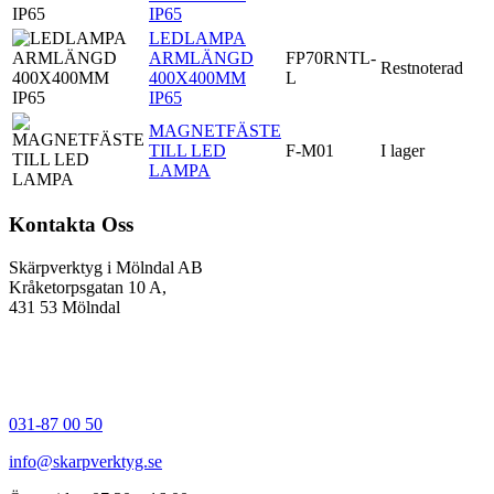
IP65
LEDLAMPA
ARMLÄNGD
FP70RNTL-
Restnoterad
400X400MM
L
IP65
MAGNETFÄSTE
TILL LED
F-M01
I lager
LAMPA
Kontakta Oss
Skärpverktyg i Mölndal AB
Kråketorpsgatan 10 A,
431 53 Mölndal
031-87 00 50
info@skarpverktyg.se