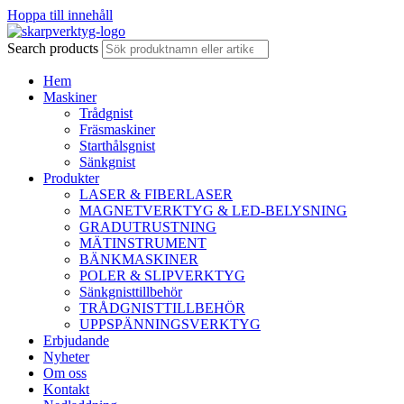
Hoppa till innehåll
Search products
Hem
Maskiner
Trådgnist
Fräsmaskiner
Starthålsgnist
Sänkgnist
Produkter
LASER & FIBERLASER
MAGNETVERKTYG & LED-BELYSNING
GRADUTRUSTNING
MÄTINSTRUMENT
BÄNKMASKINER
POLER & SLIPVERKTYG
Sänkgnisttillbehör
TRÅDGNISTTILLBEHÖR
UPPSPÄNNINGSVERKTYG
Erbjudande
Nyheter
Om oss
Kontakt