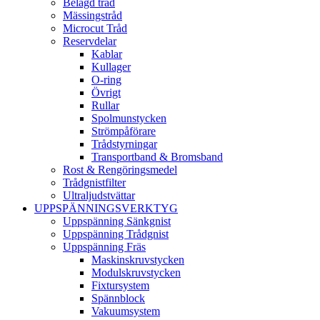
Belagd tråd
Mässingstråd
Microcut Tråd
Reservdelar
Kablar
Kullager
O-ring
Övrigt
Rullar
Spolmunstycken
Strömpåförare
Trådstyrningar
Transportband & Bromsband
Rost & Rengöringsmedel
Trådgnistfilter
Ultraljudstvättar
UPPSPÄNNINGSVERKTYG
Uppspänning Sänkgnist
Uppspänning Trådgnist
Uppspänning Fräs
Maskinskruvstycken
Modulskruvstycken
Fixtursystem
Spännblock
Vakuumsystem