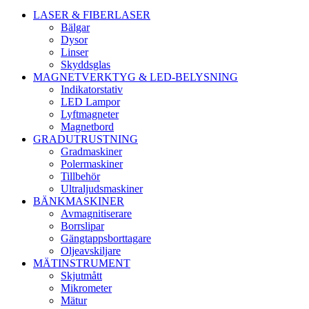
LASER & FIBERLASER
Bälgar
Dysor
Linser
Skyddsglas
MAGNETVERKTYG & LED-BELYSNING
Indikatorstativ
LED Lampor
Lyftmagneter
Magnetbord
GRADUTRUSTNING
Gradmaskiner
Polermaskiner
Tillbehör
Ultraljudsmaskiner
BÄNKMASKINER
Avmagnitiserare
Borrslipar
Gängtappsborttagare
Oljeavskiljare
MÄTINSTRUMENT
Skjutmått
Mikrometer
Mätur