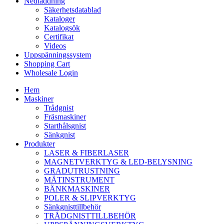
Nedladdning
Säkerhetsdatablad
Kataloger
Katalogsök
Certifikat
Videos
Uppspänningssystem
Shopping Cart
Wholesale Login
Hem
Maskiner
Trådgnist
Fräsmaskiner
Starthålsgnist
Sänkgnist
Produkter
LASER & FIBERLASER
MAGNETVERKTYG & LED-BELYSNING
GRADUTRUSTNING
MÄTINSTRUMENT
BÄNKMASKINER
POLER & SLIPVERKTYG
Sänkgnisttillbehör
TRÅDGNISTTILLBEHÖR