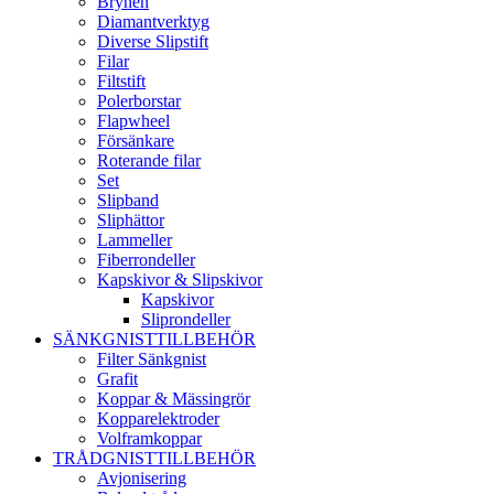
Brynen
Diamantverktyg
Diverse Slipstift
Filar
Filtstift
Polerborstar
Flapwheel
Försänkare
Roterande filar
Set
Slipband
Sliphättor
Lammeller
Fiberrondeller
Kapskivor & Slipskivor
Kapskivor
Sliprondeller
SÄNKGNISTTILLBEHÖR
Filter Sänkgnist
Grafit
Koppar & Mässingrör
Kopparelektroder
Volframkoppar
TRÅDGNISTTILLBEHÖR
Avjonisering