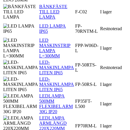
BÄNKFÄSTE
TILL LED
F-C02
I lager
LAMPA
LED LAMPA
FP-
Restnoterad
IP65
70RNTM-L
LED
MASKINSTRIP
FPP-W06D-
I lager
LAMPA
L
L=300MM
LED-
FP-50RTS-
MASKINLAMPA
Restnoterad
L
LITEN IP65
LED-
MASKINLAMPA
FP-50RS-L
I lager
LITEN IP65
LEDLAMPA
500MM
FP35FT-
I lager
FLEXIBEL ARM
L500
30G IP20
LEDLAMPA
ARMLÄNGD
FP70RM-L
I lager
220X220MM