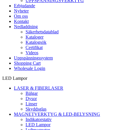
UPPSPÄNNINGSVERKTYG
Erbjudande
Nyheter
Om oss
Kontakt
Nedladdning
Säkerhetsdatablad
Kataloger
Katalogsök
Certifikat
Videos
Uppspänningssystem
Shopping Cart
Wholesale Login
LED Lampor
LASER & FIBERLASER
Bälgar
Dysor
Linser
Skyddsglas
MAGNETVERKTYG & LED-BELYSNING
Indikatorstativ
LED Lampor
Lyftmagneter