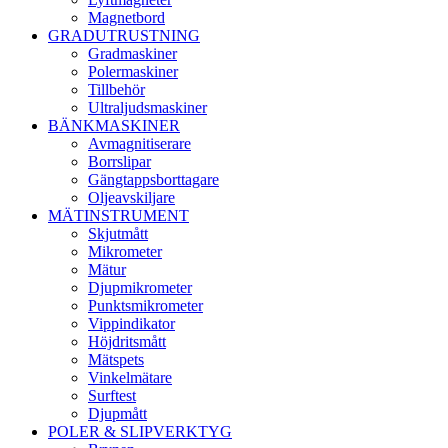
Magnetbord
GRADUTRUSTNING
Gradmaskiner
Polermaskiner
Tillbehör
Ultraljudsmaskiner
BÄNKMASKINER
Avmagnitiserare
Borrslipar
Gängtappsborttagare
Oljeavskiljare
MÄTINSTRUMENT
Skjutmått
Mikrometer
Mätur
Djupmikrometer
Punktsmikrometer
Vippindikator
Höjdritsmått
Mätspets
Vinkelmätare
Surftest
Djupmått
POLER & SLIPVERKTYG