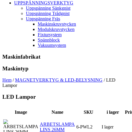
UPPSPÄNNINGSVERKTYG
Uppspänning Sänkgnist
Uppspänning Trådgnist
Uppspänning Fräs
Maskinskruvstycken
Modulskruvstycken
Fixtursystem
Spännblock
Vakuumsystem
Maskinfabrikat
Maskintyp
Hem
/
MAGNETVERKTYG & LED-BELYSNING
/ LED
Lampor
LED Lampor
Image
Name
SKU
i lager
Pri
ARBETSLAMPA
6-PWL2
I lager
LINS 26MM