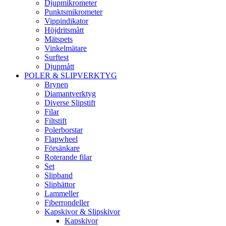
Djupmikrometer
Punktsmikrometer
Vippindikator
Höjdritsmått
Mätspets
Vinkelmätare
Surftest
Djupmått
POLER & SLIPVERKTYG
Brynen
Diamantverktyg
Diverse Slipstift
Filar
Filtstift
Polerborstar
Flapwheel
Försänkare
Roterande filar
Set
Slipband
Sliphättor
Lammeller
Fiberrondeller
Kapskivor & Slipskivor
Kapskivor