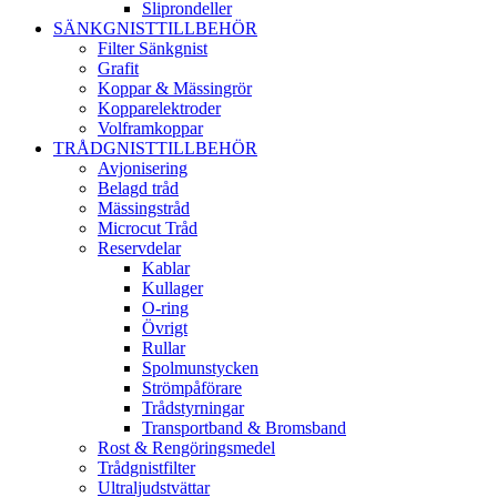
Sliprondeller
SÄNKGNISTTILLBEHÖR
Filter Sänkgnist
Grafit
Koppar & Mässingrör
Kopparelektroder
Volframkoppar
TRÅDGNISTTILLBEHÖR
Avjonisering
Belagd tråd
Mässingstråd
Microcut Tråd
Reservdelar
Kablar
Kullager
O-ring
Övrigt
Rullar
Spolmunstycken
Strömpåförare
Trådstyrningar
Transportband & Bromsband
Rost & Rengöringsmedel
Trådgnistfilter
Ultraljudstvättar