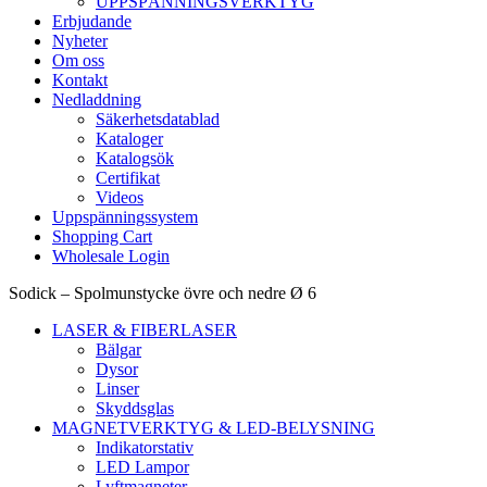
UPPSPÄNNINGSVERKTYG
Erbjudande
Nyheter
Om oss
Kontakt
Nedladdning
Säkerhetsdatablad
Kataloger
Katalogsök
Certifikat
Videos
Uppspänningssystem
Shopping Cart
Wholesale Login
Sodick – Spolmunstycke övre och nedre Ø 6
LASER & FIBERLASER
Bälgar
Dysor
Linser
Skyddsglas
MAGNETVERKTYG & LED-BELYSNING
Indikatorstativ
LED Lampor
Lyftmagneter