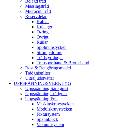
Belagd tråd
Mässingstråd
Microcut Tråd
Reservdelar
Kablar
Kullager
O-ring
Övrigt
Rullar
Spolmunstycken
Strömpåförare
Trådstyrningar
Transportband & Bromsband
Rost & Rengöringsmedel
Trådgnistfilter
Ultraljudstvättar
UPPSPÄNNINGSVERKTYG
Uppspänning Sänkgnist
Uppspänning Trådgnist
Uppspänning Fräs
Maskinskruvstycken
Modulskruvstycken
Fixtursystem
Spännblock
Vakuumsystem