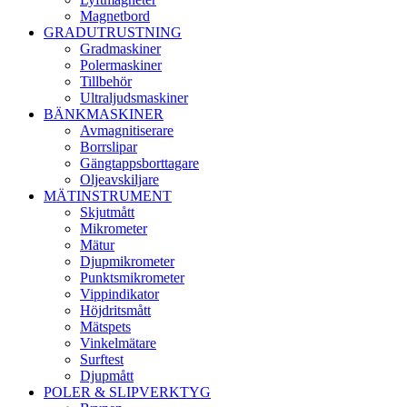
Magnetbord
GRADUTRUSTNING
Gradmaskiner
Polermaskiner
Tillbehör
Ultraljudsmaskiner
BÄNKMASKINER
Avmagnitiserare
Borrslipar
Gängtappsborttagare
Oljeavskiljare
MÄTINSTRUMENT
Skjutmått
Mikrometer
Mätur
Djupmikrometer
Punktsmikrometer
Vippindikator
Höjdritsmått
Mätspets
Vinkelmätare
Surftest
Djupmått
POLER & SLIPVERKTYG