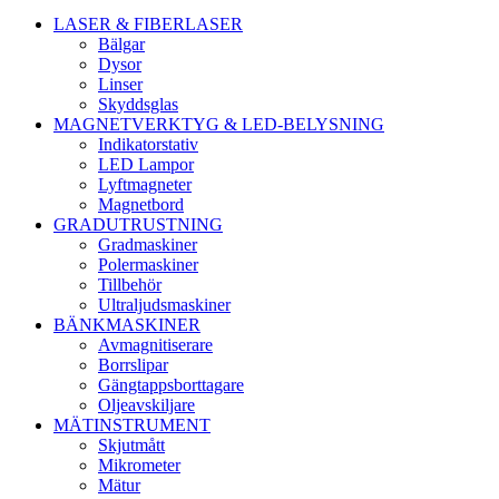
LASER & FIBERLASER
Bälgar
Dysor
Linser
Skyddsglas
MAGNETVERKTYG & LED-BELYSNING
Indikatorstativ
LED Lampor
Lyftmagneter
Magnetbord
GRADUTRUSTNING
Gradmaskiner
Polermaskiner
Tillbehör
Ultraljudsmaskiner
BÄNKMASKINER
Avmagnitiserare
Borrslipar
Gängtappsborttagare
Oljeavskiljare
MÄTINSTRUMENT
Skjutmått
Mikrometer
Mätur