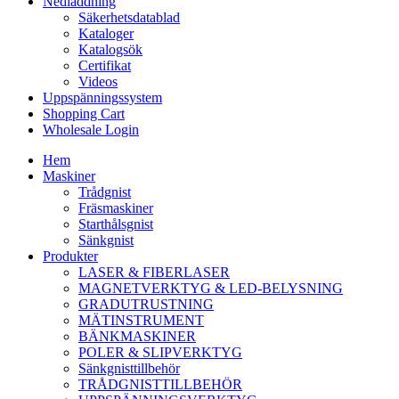
Nedladdning
Säkerhetsdatablad
Kataloger
Katalogsök
Certifikat
Videos
Uppspänningssystem
Shopping Cart
Wholesale Login
Hem
Maskiner
Trådgnist
Fräsmaskiner
Starthålsgnist
Sänkgnist
Produkter
LASER & FIBERLASER
MAGNETVERKTYG & LED-BELYSNING
GRADUTRUSTNING
MÄTINSTRUMENT
BÄNKMASKINER
POLER & SLIPVERKTYG
Sänkgnisttillbehör
TRÅDGNISTTILLBEHÖR