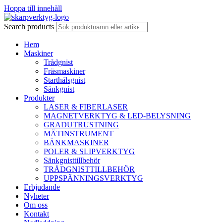
Hoppa till innehåll
Search products
Hem
Maskiner
Trådgnist
Fräsmaskiner
Starthålsgnist
Sänkgnist
Produkter
LASER & FIBERLASER
MAGNETVERKTYG & LED-BELYSNING
GRADUTRUSTNING
MÄTINSTRUMENT
BÄNKMASKINER
POLER & SLIPVERKTYG
Sänkgnisttillbehör
TRÅDGNISTTILLBEHÖR
UPPSPÄNNINGSVERKTYG
Erbjudande
Nyheter
Om oss
Kontakt