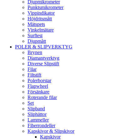
Djupmikrometer
Punktsmikrometer
Vippindikator
Höjdritsmått
Mätspets
Vinkelmätare
Surftest
Djupmått
POLER & SLIPVERKTYG
Brynen
Diamantverktyg
Diverse Slipstift
Filar
Filtstift
Polerborstar
Flapwheel
Försänkare
Roterande filar
Set
Slipband
Sliphättor
Lammeller
Fiberrondeller
Kapskivor & Slipskivor
Kapskivor