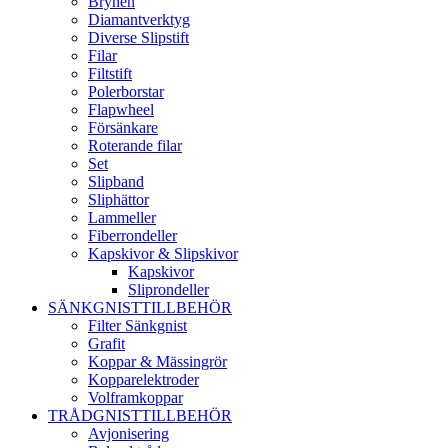
Brynen
Diamantverktyg
Diverse Slipstift
Filar
Filtstift
Polerborstar
Flapwheel
Försänkare
Roterande filar
Set
Slipband
Sliphättor
Lammeller
Fiberrondeller
Kapskivor & Slipskivor
Kapskivor
Sliprondeller
SÄNKGNISTTILLBEHÖR
Filter Sänkgnist
Grafit
Koppar & Mässingrör
Kopparelektroder
Volframkoppar
TRÅDGNISTTILLBEHÖR
Avjonisering