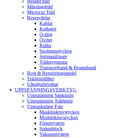
Belagd tråd
Mässingstråd
Microcut Tråd
Reservdelar
Kablar
Kullager
O-ring
Övrigt
Rullar
Spolmunstycken
Strömpåförare
Trådstyrningar
Transportband & Bromsband
Rost & Rengöringsmedel
Trådgnistfilter
Ultraljudstvättar
UPPSPÄNNINGSVERKTYG
Uppspänning Sänkgnist
Uppspänning Trådgnist
Uppspänning Fräs
Maskinskruvstycken
Modulskruvstycken
Fixtursystem
Spännblock
Vakuumsystem