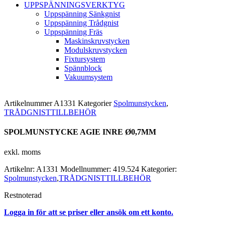
UPPSPÄNNINGSVERKTYG
Uppspänning Sänkgnist
Uppspänning Trådgnist
Uppspänning Fräs
Maskinskruvstycken
Modulskruvstycken
Fixtursystem
Spännblock
Vakuumsystem
Artikelnummer
A1331
Kategorier
Spolmunstycken
,
TRÅDGNISTTILLBEHÖR
SPOLMUNSTYCKE AGIE INRE Ø0,7MM
exkl. moms
Artikelnr:
A1331
Modellnummer:
419.524
Kategorier:
Spolmunstycken
,
TRÅDGNISTTILLBEHÖR
Restnoterad
Logga in för att se priser eller ansök om ett konto.