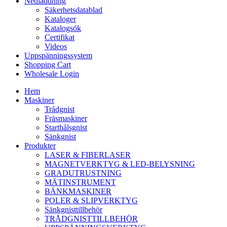
Nedladdning
Säkerhetsdatablad
Kataloger
Katalogsök
Certifikat
Videos
Uppspänningssystem
Shopping Cart
Wholesale Login
Hem
Maskiner
Trådgnist
Fräsmaskiner
Starthålsgnist
Sänkgnist
Produkter
LASER & FIBERLASER
MAGNETVERKTYG & LED-BELYSNING
GRADUTRUSTNING
MÄTINSTRUMENT
BÄNKMASKINER
POLER & SLIPVERKTYG
Sänkgnisttillbehör
TRÅDGNISTTILLBEHÖR