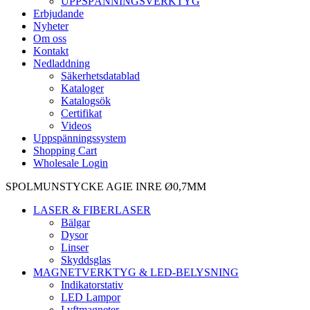
UPPSPÄNNINGSVERKTYG
Erbjudande
Nyheter
Om oss
Kontakt
Nedladdning
Säkerhetsdatablad
Kataloger
Katalogsök
Certifikat
Videos
Uppspänningssystem
Shopping Cart
Wholesale Login
SPOLMUNSTYCKE AGIE INRE Ø0,7MM
LASER & FIBERLASER
Bälgar
Dysor
Linser
Skyddsglas
MAGNETVERKTYG & LED-BELYSNING
Indikatorstativ
LED Lampor
Lyftmagneter