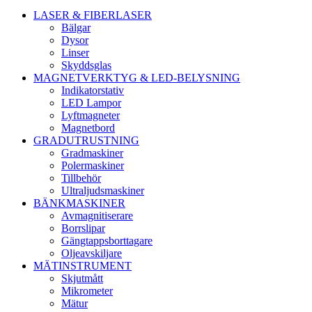
LASER & FIBERLASER
Bälgar
Dysor
Linser
Skyddsglas
MAGNETVERKTYG & LED-BELYSNING
Indikatorstativ
LED Lampor
Lyftmagneter
Magnetbord
GRADUTRUSTNING
Gradmaskiner
Polermaskiner
Tillbehör
Ultraljudsmaskiner
BÄNKMASKINER
Avmagnitiserare
Borrslipar
Gängtappsborttagare
Oljeavskiljare
MÄTINSTRUMENT
Skjutmått
Mikrometer
Mätur