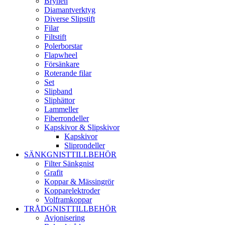
Brynen
Diamantverktyg
Diverse Slipstift
Filar
Filtstift
Polerborstar
Flapwheel
Försänkare
Roterande filar
Set
Slipband
Sliphättor
Lammeller
Fiberrondeller
Kapskivor & Slipskivor
Kapskivor
Sliprondeller
SÄNKGNISTTILLBEHÖR
Filter Sänkgnist
Grafit
Koppar & Mässingrör
Kopparelektroder
Volframkoppar
TRÅDGNISTTILLBEHÖR
Avjonisering