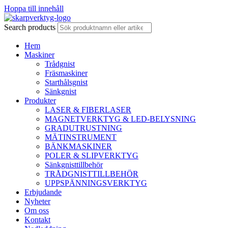
Hoppa till innehåll
Search products
Hem
Maskiner
Trådgnist
Fräsmaskiner
Starthålsgnist
Sänkgnist
Produkter
LASER & FIBERLASER
MAGNETVERKTYG & LED-BELYSNING
GRADUTRUSTNING
MÄTINSTRUMENT
BÄNKMASKINER
POLER & SLIPVERKTYG
Sänkgnisttillbehör
TRÅDGNISTTILLBEHÖR
UPPSPÄNNINGSVERKTYG
Erbjudande
Nyheter
Om oss
Kontakt