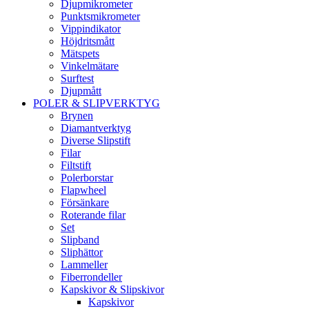
Djupmikrometer
Punktsmikrometer
Vippindikator
Höjdritsmått
Mätspets
Vinkelmätare
Surftest
Djupmått
POLER & SLIPVERKTYG
Brynen
Diamantverktyg
Diverse Slipstift
Filar
Filtstift
Polerborstar
Flapwheel
Försänkare
Roterande filar
Set
Slipband
Sliphättor
Lammeller
Fiberrondeller
Kapskivor & Slipskivor
Kapskivor