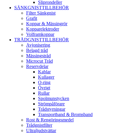
Sliprondeller
SÄNKGNISTTILLBEHÖR
Filter Sänkgnist
Grafit
Koppar & Mässingrör
Kopparelektroder
Volframkoppar
TRÅDGNISTTILLBEHÖR
Avjonisering
Belagd tråd
Mässingstråd
Microcut Tråd
Reservdelar
Kablar
Kullager
O-ring
Övrigt
Rullar
Spolmunstycken
Strömpåförare
Trådstyrningar
Transportband & Bromsband
Rost & Rengöringsmedel
Trådgnistfilter
Ultraljudstvättar