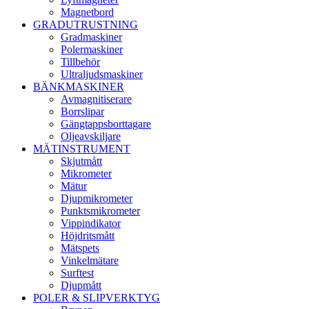
Magnetbord
GRADUTRUSTNING
Gradmaskiner
Polermaskiner
Tillbehör
Ultraljudsmaskiner
BÄNKMASKINER
Avmagnitiserare
Borrslipar
Gängtappsborttagare
Oljeavskiljare
MÄTINSTRUMENT
Skjutmått
Mikrometer
Mätur
Djupmikrometer
Punktsmikrometer
Vippindikator
Höjdritsmått
Mätspets
Vinkelmätare
Surftest
Djupmått
POLER & SLIPVERKTYG