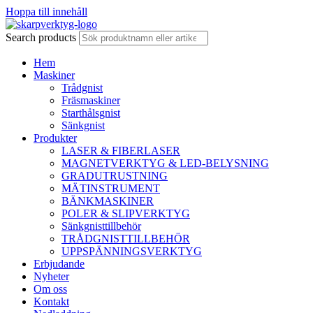
Hoppa till innehåll
Search products
Hem
Maskiner
Trådgnist
Fräsmaskiner
Starthålsgnist
Sänkgnist
Produkter
LASER & FIBERLASER
MAGNETVERKTYG & LED-BELYSNING
GRADUTRUSTNING
MÄTINSTRUMENT
BÄNKMASKINER
POLER & SLIPVERKTYG
Sänkgnisttillbehör
TRÅDGNISTTILLBEHÖR
UPPSPÄNNINGSVERKTYG
Erbjudande
Nyheter
Om oss
Kontakt