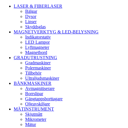
LASER & FIBERLASER
Bälgar
Dysor
Linser
Skyddsglas
MAGNETVERKTYG & LED-BELYSNING
Indikatorstativ
LED Lampor
Lyftmagneter
Magnetbord
GRADUTRUSTNING
Gradmaskiner
Polermaskiner
Tillbehör
Ultraljudsmaskiner
BÄNKMASKINER
Avmagnitiserare
Borrslipar
Gängtappsborttagare
Oljeavskiljare
MÄTINSTRUMENT
Skjutmått
Mikrometer
Mätur