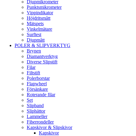
Djupmikrometer
Punktsmikrometer
Vippindikator
Höjdritsmått
Mätspets
Vinkelmätare
Surftest
Djupmått
POLER & SLIPVERKTYG
Brynen
Diamantverktyg
Diverse Slipstift
Filar
Filtstift
Polerborstar
Flapwheel
Försänkare
Roterande filar
Set
Slipband
Sliphättor
Lammeller
Fiberrondeller
Kapskivor & Slipskivor
Kapskivor