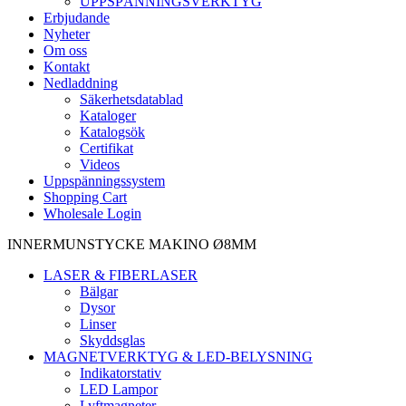
UPPSPÄNNINGSVERKTYG
Erbjudande
Nyheter
Om oss
Kontakt
Nedladdning
Säkerhetsdatablad
Kataloger
Katalogsök
Certifikat
Videos
Uppspänningssystem
Shopping Cart
Wholesale Login
INNERMUNSTYCKE MAKINO Ø8MM
LASER & FIBERLASER
Bälgar
Dysor
Linser
Skyddsglas
MAGNETVERKTYG & LED-BELYSNING
Indikatorstativ
LED Lampor
Lyftmagneter