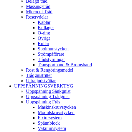
Belagd tråd
Mässingstråd
Microcut Tråd
Reservdelar
Kablar
Kullager
O-ring
Övrigt
Rullar
Spolmunstycken
Strömpåförare
Trådstyrningar
Transportband & Bromsband
Rost & Rengöringsmedel
Trådgnistfilter
Ultraljudstvättar
UPPSPÄNNINGSVERKTYG
Uppspänning Sänkgnist
Uppspänning Trådgnist
Uppspänning Fräs
Maskinskruvstycken
Modulskruvstycken
Fixtursystem
Spännblock
Vakuumsystem