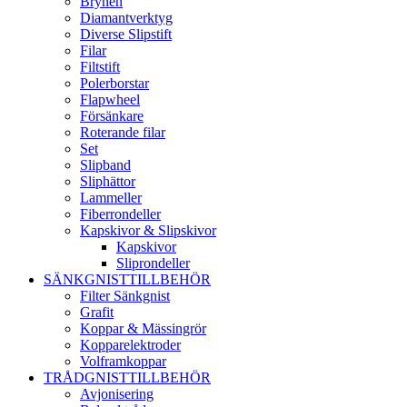
Brynen
Diamantverktyg
Diverse Slipstift
Filar
Filtstift
Polerborstar
Flapwheel
Försänkare
Roterande filar
Set
Slipband
Sliphättor
Lammeller
Fiberrondeller
Kapskivor & Slipskivor
Kapskivor
Sliprondeller
SÄNKGNISTTILLBEHÖR
Filter Sänkgnist
Grafit
Koppar & Mässingrör
Kopparelektroder
Volframkoppar
TRÅDGNISTTILLBEHÖR
Avjonisering