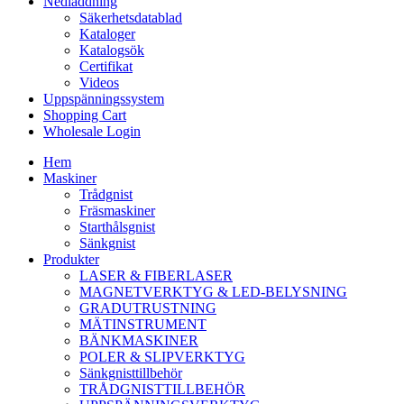
Nedladdning
Säkerhetsdatablad
Kataloger
Katalogsök
Certifikat
Videos
Uppspänningssystem
Shopping Cart
Wholesale Login
Hem
Maskiner
Trådgnist
Fräsmaskiner
Starthålsgnist
Sänkgnist
Produkter
LASER & FIBERLASER
MAGNETVERKTYG & LED-BELYSNING
GRADUTRUSTNING
MÄTINSTRUMENT
BÄNKMASKINER
POLER & SLIPVERKTYG
Sänkgnisttillbehör
TRÅDGNISTTILLBEHÖR