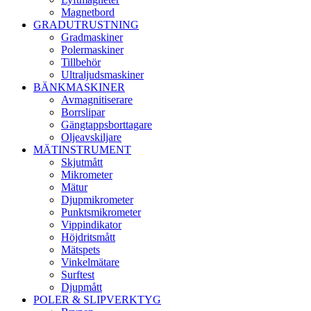
Magnetbord
GRADUTRUSTNING
Gradmaskiner
Polermaskiner
Tillbehör
Ultraljudsmaskiner
BÄNKMASKINER
Avmagnitiserare
Borrslipar
Gängtappsborttagare
Oljeavskiljare
MÄTINSTRUMENT
Skjutmått
Mikrometer
Mätur
Djupmikrometer
Punktsmikrometer
Vippindikator
Höjdritsmått
Mätspets
Vinkelmätare
Surftest
Djupmått
POLER & SLIPVERKTYG