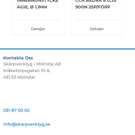
INNERMUNSTYCKE
CCA BEDRA 8 0,25
AGIE, Ø 1,1MM
900N 2SP/FÖRP
Detaljer
Detaljer
Kontakta Oss
Skärpverktyg i Mölndal AB
Kråketorpsgatan 10 A,
431 53 Mölndal
031-87 00 50
info@skarpverktyg.se