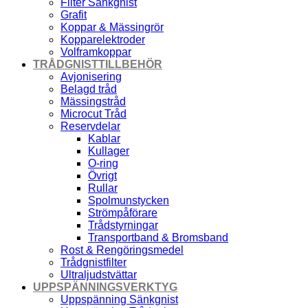
Filter Sänkgnist
Grafit
Koppar & Mässingrör
Kopparelektroder
Volframkoppar
TRÅDGNISTTILLBEHÖR
Avjonisering
Belagd tråd
Mässingstråd
Microcut Tråd
Reservdelar
Kablar
Kullager
O-ring
Övrigt
Rullar
Spolmunstycken
Strömpåförare
Trådstyrningar
Transportband & Bromsband
Rost & Rengöringsmedel
Trådgnistfilter
Ultraljudstvättar
UPPSPÄNNINGSVERKTYG
Uppspänning Sänkgnist