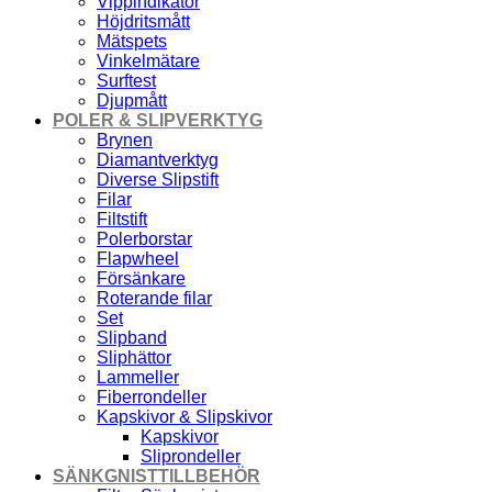
Vippindikator
Höjdritsmått
Mätspets
Vinkelmätare
Surftest
Djupmått
POLER & SLIPVERKTYG
Brynen
Diamantverktyg
Diverse Slipstift
Filar
Filtstift
Polerborstar
Flapwheel
Försänkare
Roterande filar
Set
Slipband
Sliphättor
Lammeller
Fiberrondeller
Kapskivor & Slipskivor
Kapskivor
Sliprondeller
SÄNKGNISTTILLBEHÖR