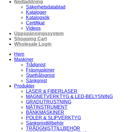
Nedladdning
Säkerhetsdatablad
Kataloger
Katalogsök
Certifikat
Videos
Uppspänningssystem
Shopping Cart
Wholesale Login
Hem
Maskiner
Trådgnist
Fräsmaskiner
Starthålsgnist
Sänkgnist
Produkter
LASER & FIBERLASER
MAGNETVERKTYG & LED-BELYSNING
GRADUTRUSTNING
MÄTINSTRUMENT
BÄNKMASKINER
POLER & SLIPVERKTYG
Sänkgnisttillbehör
TRÅDGNISTTILLBEHÖR