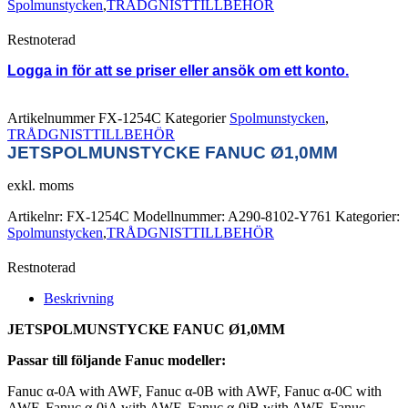
Spolmunstycken
,
TRÅDGNISTTILLBEHÖR
Restnoterad
Logga in för att se priser eller ansök om ett konto.
Artikelnummer
FX-1254C
Kategorier
Spolmunstycken
,
TRÅDGNISTTILLBEHÖR
JETSPOLMUNSTYCKE FANUC Ø1,0MM
exkl. moms
Artikelnr:
FX-1254C
Modellnummer:
A290-8102-Y761
Kategorier:
Spolmunstycken
,
TRÅDGNISTTILLBEHÖR
Restnoterad
Beskrivning
JETSPOLMUNSTYCKE FANUC Ø1,0MM
Passar till följande Fanuc modeller:
Fanuc α-0A with AWF, Fanuc α-0B with AWF, Fanuc α-0C with
AWF, Fanuc α-0iA with AWF, Fanuc α-0iB with AWF, Fanuc