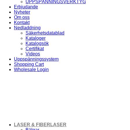
UPPSPÄNNINGSVERKTYG
Erbjudande
Nyheter
Om oss
Kontakt
Nedladdning
Säkerhetsdatablad
Kataloger
Katalogsök
Certifikat
Videos
Uppspänningssystem
Shopping Cart
Wholesale Login
JETSPOLMUNSTYCKE
FANUC Ø1,0MM
LASER & FIBERLASER
Bälgar