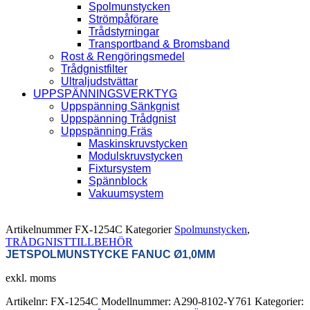
Spolmunstycken
Strömpåförare
Trådstyrningar
Transportband & Bromsband
Rost & Rengöringsmedel
Trådgnistfilter
Ultraljudstvättar
UPPSPÄNNINGSVERKTYG
Uppspänning Sänkgnist
Uppspänning Trådgnist
Uppspänning Fräs
Maskinskruvstycken
Modulskruvstycken
Fixtursystem
Spännblock
Vakuumsystem
Artikelnummer
FX-1254C
Kategorier
Spolmunstycken
,
TRÅDGNISTTILLBEHÖR
JETSPOLMUNSTYCKE FANUC Ø1,0MM
exkl. moms
Artikelnr:
FX-1254C
Modellnummer:
A290-8102-Y761
Kategorier: