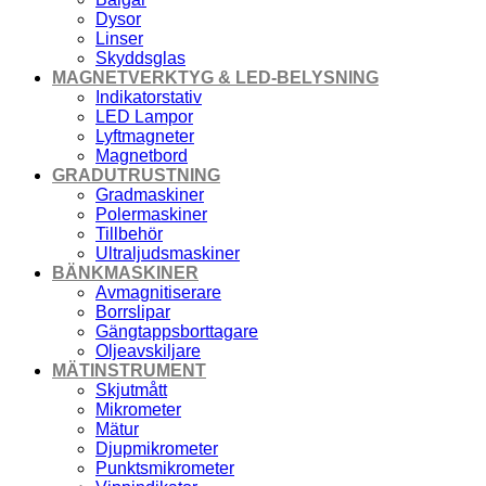
Dysor
Linser
Skyddsglas
MAGNETVERKTYG & LED-BELYSNING
Indikatorstativ
LED Lampor
Lyftmagneter
Magnetbord
GRADUTRUSTNING
Gradmaskiner
Polermaskiner
Tillbehör
Ultraljudsmaskiner
BÄNKMASKINER
Avmagnitiserare
Borrslipar
Gängtappsborttagare
Oljeavskiljare
MÄTINSTRUMENT
Skjutmått
Mikrometer
Mätur
Djupmikrometer
Punktsmikrometer