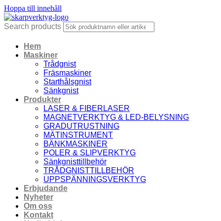
Hoppa till innehåll
Search products
Hem
Maskiner
Trådgnist
Fräsmaskiner
Starthålsgnist
Sänkgnist
Produkter
LASER & FIBERLASER
MAGNETVERKTYG & LED-BELYSNING
GRADUTRUSTNING
MÄTINSTRUMENT
BÄNKMASKINER
POLER & SLIPVERKTYG
Sänkgnisttillbehör
TRÅDGNISTTILLBEHÖR
UPPSPÄNNINGSVERKTYG
Erbjudande
Nyheter
Om oss
Kontakt