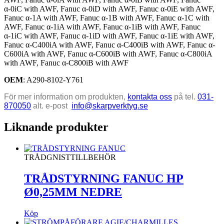
α-0iC with AWF, Fanuc α-0iD with AWF, Fanuc α-0iE with AWF,
Fanuc α-1A with AWF, Fanuc α-1B with AWF, Fanuc α-1C with
AWF, Fanuc α-1iA with AWF, Fanuc α-1iB with AWF, Fanuc
α-1iC with AWF, Fanuc α-1iD with AWF, Fanuc α-1iE with AWF,
Fanuc α-C400iA with AWF, Fanuc α-C400iB with AWF, Fanuc α-
C600iA with AWF, Fanuc α-C600iB with AWF, Fanuc α-C800iA
with AWF, Fanuc α-C800iB with AWF
OEM
: A290-8102-Y761
För mer information om produkten,
kontakta oss
på tel.
031-
870050
alt. e-post
info@skarpverktyg.se
Liknande produkter
TRÅDGNISTTILLBEHÖR
TRÅDSTYRNING FANUC HP
Ø0,25MM NEDRE
Köp