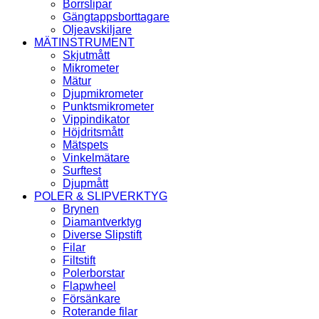
Borrslipar
Gängtappsborttagare
Oljeavskiljare
MÄTINSTRUMENT
Skjutmått
Mikrometer
Mätur
Djupmikrometer
Punktsmikrometer
Vippindikator
Höjdritsmått
Mätspets
Vinkelmätare
Surftest
Djupmått
POLER & SLIPVERKTYG
Brynen
Diamantverktyg
Diverse Slipstift
Filar
Filtstift
Polerborstar
Flapwheel
Försänkare
Roterande filar