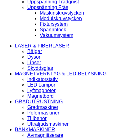
Uppspänning Trådgnist
Uppspänning Fräs
Maskinskruvstycken
Modulskruvstycken
Fixtursystem
Spännblock
Vakuumsystem
LASER & FIBERLASER
Bälgar
Dysor
Linser
Skyddsglas
MAGNETVERKTYG & LED-BELYSNING
Indikatorstativ
LED Lampor
Lyftmagneter
Magnetbord
GRADUTRUSTNING
Gradmaskiner
Polermaskiner
Tillbehör
Ultraljudsmaskiner
BÄNKMASKINER
Avmagnitiserare