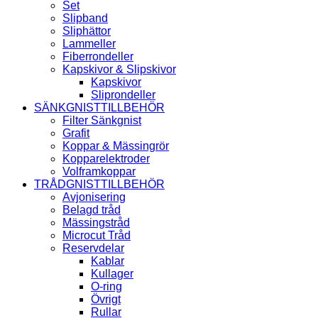
Set
Slipband
Sliphättor
Lammeller
Fiberrondeller
Kapskivor & Slipskivor
Kapskivor
Sliprondeller
SÄNKGNISTTILLBEHÖR
Filter Sänkgnist
Grafit
Koppar & Mässingrör
Kopparelektroder
Volframkoppar
TRÅDGNISTTILLBEHÖR
Avjonisering
Belagd tråd
Mässingstråd
Microcut Tråd
Reservdelar
Kablar
Kullager
O-ring
Övrigt
Rullar