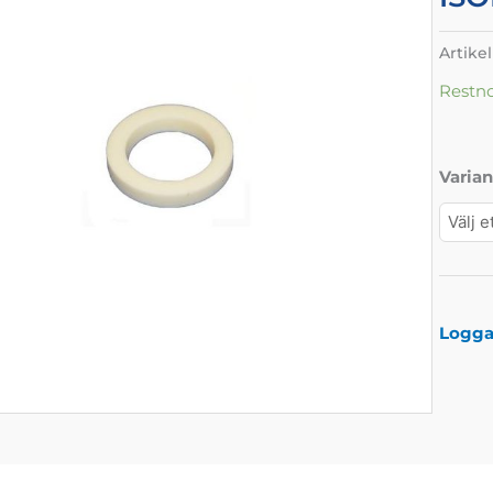
Artike
Restn
Varian
Logga 