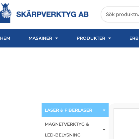
Hoppa
Search
till
products
innehåll
HEM
MASKINER
PRODUKTER
ERB
BYSTRONIC KONISK K
ISOLERANDE RING
LASER & FIBERLASER
MAGNETVERKTYG &
LED-BELYSNING