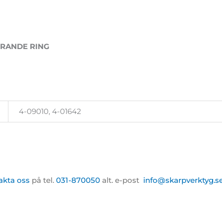
ERANDE RING
4-09010, 4-01642
akta oss
på tel.
031-870050
alt. e-post
info@skarpverktyg.s