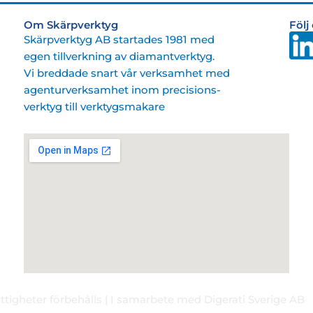
Om Skärpverktyg
Följ
Skärpverktyg AB startades 1981 med
egen tillverkning av diamantverktyg.
Vi breddade snart vår verksamhet med
agenturverksamhet inom precisions-
verktyg till verktygsmakare
ttigheter förbehålls | I samarbete med Digerati Sverige AB