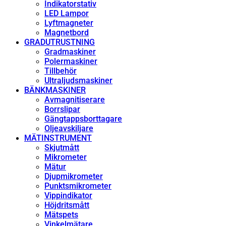
Indikatorstativ
LED Lampor
Lyftmagneter
Magnetbord
GRADUTRUSTNING
Gradmaskiner
Polermaskiner
Tillbehör
Ultraljudsmaskiner
BÄNKMASKINER
Avmagnitiserare
Borrslipar
Gängtappsborttagare
Oljeavskiljare
MÄTINSTRUMENT
Skjutmått
Mikrometer
Mätur
Djupmikrometer
Punktsmikrometer
Vippindikator
Höjdritsmått
Mätspets
Vinkelmätare