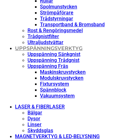
Rullar
Spolmunstycken
Strömpåförare
Trådstyrningar
Transportband & Bromsband
Rost & Rengöringsmedel
Trådgnistfilter
Ultraljudstvättar
UPPSPÄNNINGSVERKTYG
Uppspänning Sänkgnist
Uppspänning Trådgnist
Uppspänning Fräs
Maskinskruvstycken
Modulskruvstycken
Fixtursystem
Spännblock
Vakuumsystem
LASER & FIBERLASER
Bälgar
Dysor
Linser
Skyddsglas
MAGNETVERKTYG & LED-BELYSNING