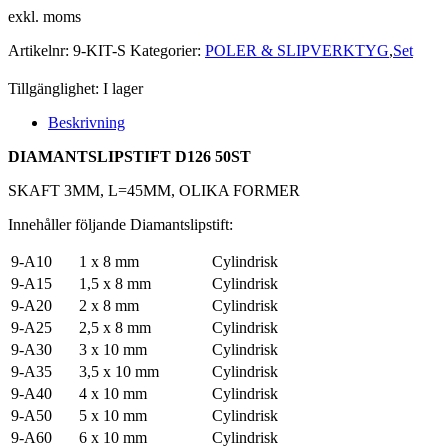
exkl. moms
Artikelnr:
9-KIT-S
Kategorier:
POLER & SLIPVERKTYG
,
Set
Tillgänglighet:
I lager
Beskrivning
DIAMANTSLIPSTIFT D126 50ST
SKAFT 3MM, L=45MM, OLIKA FORMER
Innehåller följande Diamantslipstift:
9-A10
1 x 8 mm
Cylindrisk
9-A15
1,5 x 8 mm
Cylindrisk
9-A20
2 x 8 mm
Cylindrisk
9-A25
2,5 x 8 mm
Cylindrisk
9-A30
3 x 10 mm
Cylindrisk
9-A35
3,5 x 10 mm
Cylindrisk
9-A40
4 x 10 mm
Cylindrisk
9-A50
5 x 10 mm
Cylindrisk
9-A60
6 x 10 mm
Cylindrisk