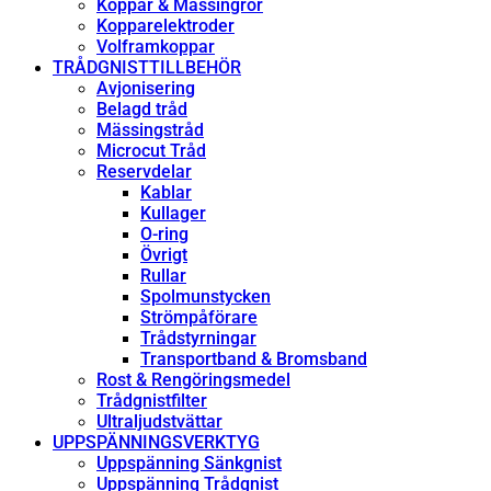
Koppar & Mässingrör
Kopparelektroder
Volframkoppar
TRÅDGNISTTILLBEHÖR
Avjonisering
Belagd tråd
Mässingstråd
Microcut Tråd
Reservdelar
Kablar
Kullager
O-ring
Övrigt
Rullar
Spolmunstycken
Strömpåförare
Trådstyrningar
Transportband & Bromsband
Rost & Rengöringsmedel
Trådgnistfilter
Ultraljudstvättar
UPPSPÄNNINGSVERKTYG
Uppspänning Sänkgnist
Uppspänning Trådgnist