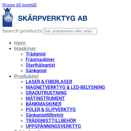
Hoppa till innehåll
Search products
Hem
Maskiner
Trådgnist
Fräsmaskiner
Starthålsgnist
Sänkgnist
Produkter
LASER & FIBERLASER
MAGNETVERKTYG & LED-BELYSNING
GRADUTRUSTNING
MÄTINSTRUMENT
BÄNKMASKINER
POLER & SLIPVERKTYG
Sänkgnisttillbehör
TRÅDGNISTTILLBEHÖR
UPPSPÄNNINGSVERKTYG