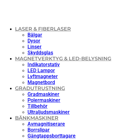
LASER & FIBERLASER
Bälgar
Dysor
Linser
Skyddsglas
MAGNETVERKTYG & LED-BELYSNING
Indikatorstativ
LED Lampor
Lyftmagneter
Magnetbord
GRADUTRUSTNING
Gradmaskiner
Polermaskiner
Tillbehör
Ultraljudsmaskiner
BÄNKMASKINER
Avmagnitiserare
Borrslipar
Gängtappsborttagare