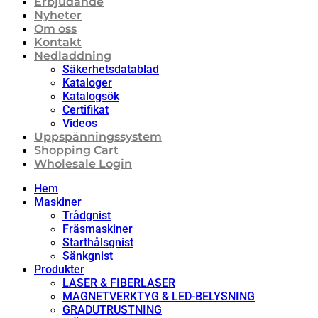
Erbjudande
Nyheter
Om oss
Kontakt
Nedladdning
Säkerhetsdatablad
Kataloger
Katalogsök
Certifikat
Videos
Uppspänningssystem
Shopping Cart
Wholesale Login
Hem
Maskiner
Trådgnist
Fräsmaskiner
Starthålsgnist
Sänkgnist
Produkter
LASER & FIBERLASER
MAGNETVERKTYG & LED-BELYSNING
GRADUTRUSTNING