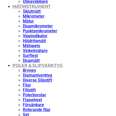
Oljeavskiljare
MÄTINSTRUMENT
Skjutmått
Mikrometer
Mätur
Djupmikrometer
Punktsmikrometer
Vippindikator
Höjdritsmått
Mätspets
Vinkelmätare
Surftest
Djupmått
POLER & SLIPVERKTYG
Brynen
Diamantverktyg
Diverse Slipstift
Filar
Filtstift
Polerborstar
Flapwheel
Försänkare
Roterande filar
Set