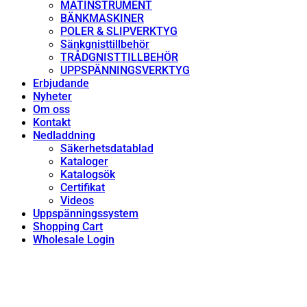
MÄTINSTRUMENT
BÄNKMASKINER
POLER & SLIPVERKTYG
Sänkgnisttillbehör
TRÅDGNISTTILLBEHÖR
UPPSPÄNNINGSVERKTYG
Erbjudande
Nyheter
Om oss
Kontakt
Nedladdning
Säkerhetsdatablad
Kataloger
Katalogsök
Certifikat
Videos
Uppspänningssystem
Shopping Cart
Wholesale Login
DIAMANTSLIPSTIFT
D126 50ST