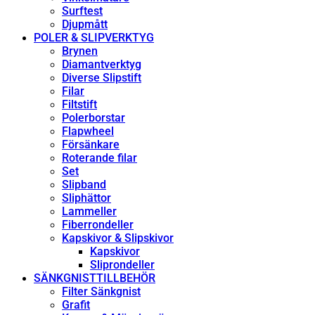
Surftest
Djupmått
POLER & SLIPVERKTYG
Brynen
Diamantverktyg
Diverse Slipstift
Filar
Filtstift
Polerborstar
Flapwheel
Försänkare
Roterande filar
Set
Slipband
Sliphättor
Lammeller
Fiberrondeller
Kapskivor & Slipskivor
Kapskivor
Sliprondeller
SÄNKGNISTTILLBEHÖR
Filter Sänkgnist
Grafit