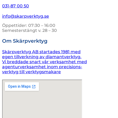
031-87 00 50
info@skarpverktyg.se
Öppettider: 07:30 – 16:00
Semesterstängt v. 28 – 30
Om Skärpverktyg
Skärpverktyg AB startades 1981 med
egen tillverkning av diamantverktyg.
Vi breddade snart vår verksamhet med
agenturverksamhet inom precisions-
verktyg till verktygsmakare