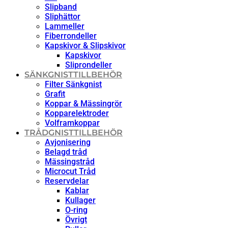
Slipband
Sliphättor
Lammeller
Fiberrondeller
Kapskivor & Slipskivor
Kapskivor
Sliprondeller
SÄNKGNISTTILLBEHÖR
Filter Sänkgnist
Grafit
Koppar & Mässingrör
Kopparelektroder
Volframkoppar
TRÅDGNISTTILLBEHÖR
Avjonisering
Belagd tråd
Mässingstråd
Microcut Tråd
Reservdelar
Kablar
Kullager
O-ring
Övrigt