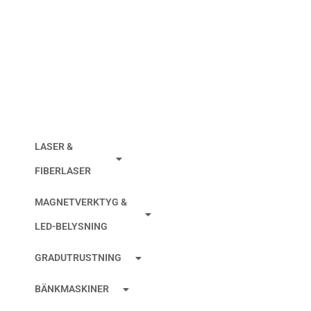
TRÅDSTYRNING
FANUC Ø0,25MM
ÖVRE
LASER &
FIBERLASER
MAGNETVERKTYG &
LED-BELYSNING
GRADUTRUSTNING
BÄNKMASKINER