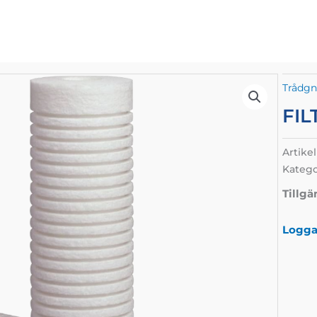
Trådgni
FIL
Artike
Katego
Tillgä
Logga 