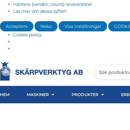
Hantera {vendor_count}-leverantörer
Läs mer om dessa syften
Acceptera
Neka
Visa inställningar
GODK
Cookie policy
Search
products
HEM
MASKINER
PRODUKTER
ERB
FILTER CUNO Ø61.5x25