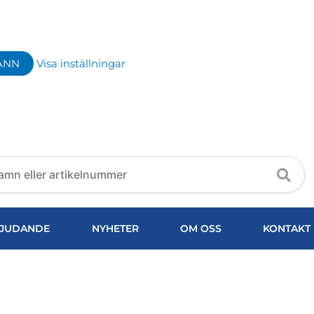
ÄNN
Visa inställningar
JUDANDE
NYHETER
OM OSS
KONTAKT
1MM