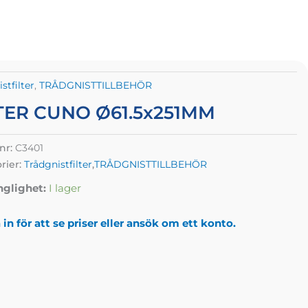
stfilter
,
TRÅDGNISTTILLBEHÖR
TER CUNO Ø61.5x251MM
lnr:
C3401
rier:
Trådgnistfilter
,
TRÅDGNISTTILLBEHÖR
nglighet:
I lager
in för att se priser eller ansök om ett konto.