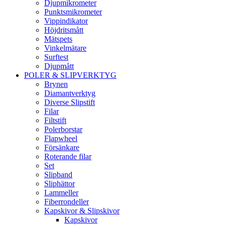
Djupmikrometer
Punktsmikrometer
Vippindikator
Höjdritsmått
Mätspets
Vinkelmätare
Surftest
Djupmått
POLER & SLIPVERKTYG
Brynen
Diamantverktyg
Diverse Slipstift
Filar
Filtstift
Polerborstar
Flapwheel
Försänkare
Roterande filar
Set
Slipband
Sliphättor
Lammeller
Fiberrondeller
Kapskivor & Slipskivor
Kapskivor