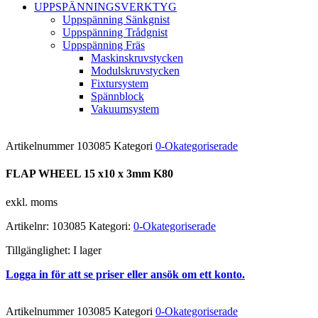
UPPSPÄNNINGSVERKTYG
Uppspänning Sänkgnist
Uppspänning Trådgnist
Uppspänning Fräs
Maskinskruvstycken
Modulskruvstycken
Fixtursystem
Spännblock
Vakuumsystem
Artikelnummer
103085
Kategori
0-Okategoriserade
FLAP WHEEL 15 x10 x 3mm K80
exkl. moms
Artikelnr:
103085
Kategori:
0-Okategoriserade
Tillgänglighet:
I lager
Logga in för att se priser eller ansök om ett konto.
Artikelnummer
103085
Kategori
0-Okategoriserade