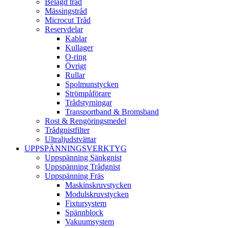
Belagd tråd
Mässingstråd
Microcut Tråd
Reservdelar
Kablar
Kullager
O-ring
Övrigt
Rullar
Spolmunstycken
Strömpåförare
Trådstyrningar
Transportband & Bromsband
Rost & Rengöringsmedel
Trådgnistfilter
Ultraljudstvättar
UPPSPÄNNINGSVERKTYG
Uppspänning Sänkgnist
Uppspänning Trådgnist
Uppspänning Fräs
Maskinskruvstycken
Modulskruvstycken
Fixtursystem
Spännblock
Vakuumsystem