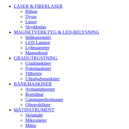
LASER & FIBERLASER
Bälgar
Dysor
Linser
Skyddsglas
MAGNETVERKTYG & LED-BELYSNING
Indikatorstativ
LED Lampor
Lyftmagneter
Magnetbord
GRADUTRUSTNING
Gradmaskiner
Polermaskiner
Tillbehör
Ultraljudsmaskiner
BÄNKMASKINER
Avmagnitiserare
Borrslipar
Gängtappsborttagare
Oljeavskiljare
MÄTINSTRUMENT
Skjutmått
Mikrometer
Mätur