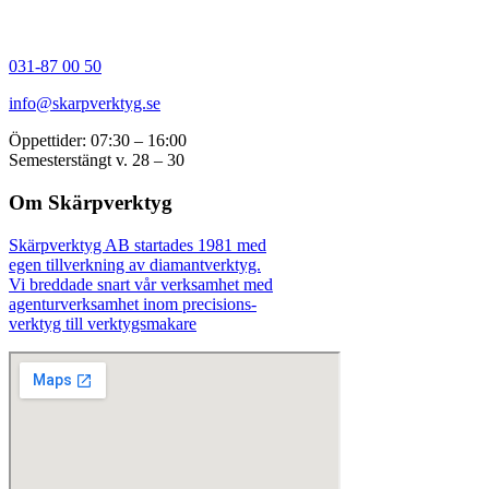
031-87 00 50
info@skarpverktyg.se
Öppettider: 07:30 – 16:00
Semesterstängt v. 28 – 30
Om Skärpverktyg
Skärpverktyg AB startades 1981 med
egen tillverkning av diamantverktyg.
Vi breddade snart vår verksamhet med
agenturverksamhet inom precisions-
verktyg till verktygsmakare