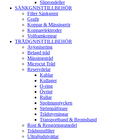
Sliprondeller
SÄNKGNISTTILLBEHÖR
Filter Sänkgnist
Grafit
Koppar & Mässingrör
Kopparelektroder
Volframkoppar
TRÅDGNISTTILLBEHÖR
Avjonisering
Belagd tråd
Mässingstråd
Microcut Tråd
Reservdelar
Kablar
Kullager
O-ring
Övrigt
Rullar
Spolmunstycken
Strömpåförare
Trådstyrningar
Transportband & Bromsband
Rost & Rengöringsmedel
Trådgnistfilter
Ultraljudstvättar