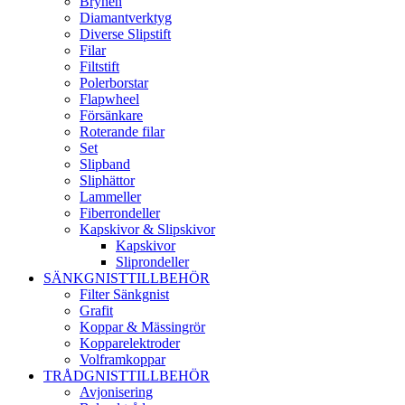
Brynen
Diamantverktyg
Diverse Slipstift
Filar
Filtstift
Polerborstar
Flapwheel
Försänkare
Roterande filar
Set
Slipband
Sliphättor
Lammeller
Fiberrondeller
Kapskivor & Slipskivor
Kapskivor
Sliprondeller
SÄNKGNISTTILLBEHÖR
Filter Sänkgnist
Grafit
Koppar & Mässingrör
Kopparelektroder
Volframkoppar
TRÅDGNISTTILLBEHÖR
Avjonisering