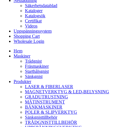
Nedladdning
Säkerhetsdatablad
Kataloger
Katalogsök
Certifikat
Videos
Uppspänningssystem
Shopping Cart
Wholesale Login
Hem
Maskiner
Trådgnist
Fräsmaskiner
Starthålsgnist
Sänkgnist
Produkter
LASER & FIBERLASER
MAGNETVERKTYG & LED-BELYSNING
GRADUTRUSTNING
MÄTINSTRUMENT
BÄNKMASKINER
POLER & SLIPVERKTYG
Sänkgnisttillbehör
TRÅDGNISTTILLBEHÖR