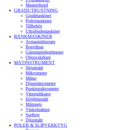
Magnetbord
GRADUTRUSTNING
Gradmaskiner
Polermaskiner
Tillbehör
Ultraljudsmaskiner
BÄNKMASKINER
Avmagnitiserare
Borrslipar
Gängtappsborttagare
Oljeavskiljare
MÄTINSTRUMENT
Skjutmått
Mikrometer
Mätur
Djupmikrometer
Punktsmikrometer
Vippindikator
Höjdritsmått
Mätspets
Vinkelmätare
Surftest
Djupmått
POLER & SLIPVERKTYG