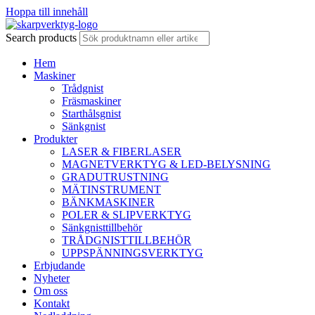
Hoppa till innehåll
Search products
Hem
Maskiner
Trådgnist
Fräsmaskiner
Starthålsgnist
Sänkgnist
Produkter
LASER & FIBERLASER
MAGNETVERKTYG & LED-BELYSNING
GRADUTRUSTNING
MÄTINSTRUMENT
BÄNKMASKINER
POLER & SLIPVERKTYG
Sänkgnisttillbehör
TRÅDGNISTTILLBEHÖR
UPPSPÄNNINGSVERKTYG
Erbjudande
Nyheter
Om oss
Kontakt