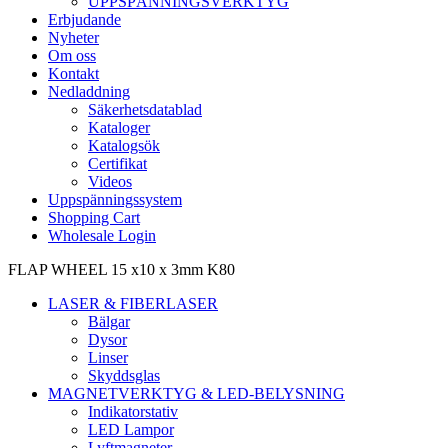
UPPSPÄNNINGSVERKTYG
Erbjudande
Nyheter
Om oss
Kontakt
Nedladdning
Säkerhetsdatablad
Kataloger
Katalogsök
Certifikat
Videos
Uppspänningssystem
Shopping Cart
Wholesale Login
FLAP WHEEL 15 x10 x 3mm K80
LASER & FIBERLASER
Bälgar
Dysor
Linser
Skyddsglas
MAGNETVERKTYG & LED-BELYSNING
Indikatorstativ
LED Lampor
Lyftmagneter