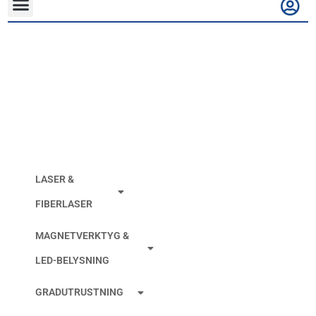
Flapdisc Powerflex
Zirconia/Alu X80
Type A29 15°
LASER &
FIBERLASER
MAGNETVERKTYG &
LED-BELYSNING
GRADUTRUSTNING