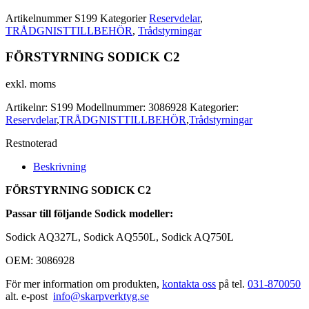
Artikelnummer
S199
Kategorier
Reservdelar
,
TRÅDGNISTTILLBEHÖR
,
Trådstyrningar
FÖRSTYRNING SODICK C2
exkl. moms
Artikelnr:
S199
Modellnummer:
3086928
Kategorier:
Reservdelar
,
TRÅDGNISTTILLBEHÖR
,
Trådstyrningar
Restnoterad
Beskrivning
FÖRSTYRNING SODICK C2
Passar till följande Sodick modeller:
Sodick AQ327L, Sodick AQ550L, Sodick AQ750L
OEM: 3086928
För mer information om produkten,
kontakta oss
på tel.
031-870050
alt. e-post
info@skarpverktyg.se