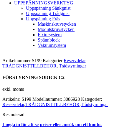
UPPSPÄNNINGSVERKTYG
Uppspänning Sänkgnist
Uppspänning Trådgnist
Uppspänning Fräs
Maskinskruvstycken
Modulskruvstycken
Fixtursystem
Spännblock
Vakuumsystem
Artikelnummer
S199
Kategorier
Reservdelar
,
TRÅDGNISTTILLBEHÖR
,
Trådstyrningar
FÖRSTYRNING SODICK C2
exkl. moms
Artikelnr:
S199
Modellnummer:
3086928
Kategorier:
Reservdelar
,
TRÅDGNISTTILLBEHÖR
,
Trådstyrningar
Restnoterad
Logga in för att se priser eller ansök om ett konto.