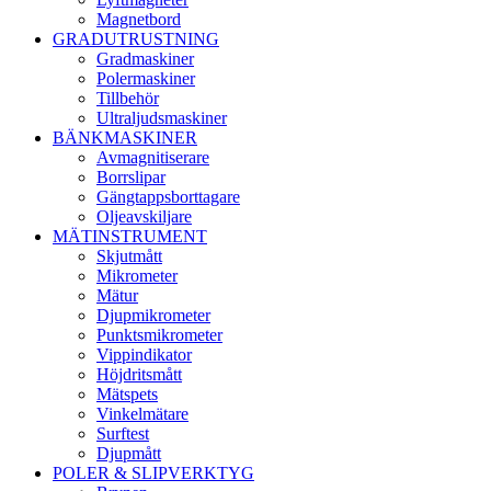
Magnetbord
GRADUTRUSTNING
Gradmaskiner
Polermaskiner
Tillbehör
Ultraljudsmaskiner
BÄNKMASKINER
Avmagnitiserare
Borrslipar
Gängtappsborttagare
Oljeavskiljare
MÄTINSTRUMENT
Skjutmått
Mikrometer
Mätur
Djupmikrometer
Punktsmikrometer
Vippindikator
Höjdritsmått
Mätspets
Vinkelmätare
Surftest
Djupmått
POLER & SLIPVERKTYG