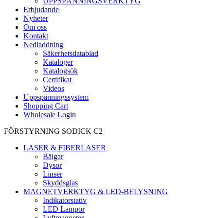
UPPSPÄNNINGSVERKTYG
Erbjudande
Nyheter
Om oss
Kontakt
Nedladdning
Säkerhetsdatablad
Kataloger
Katalogsök
Certifikat
Videos
Uppspänningssystem
Shopping Cart
Wholesale Login
FÖRSTYRNING SODICK C2
LASER & FIBERLASER
Bälgar
Dysor
Linser
Skyddsglas
MAGNETVERKTYG & LED-BELYSNING
Indikatorstativ
LED Lampor
Lyftmagneter