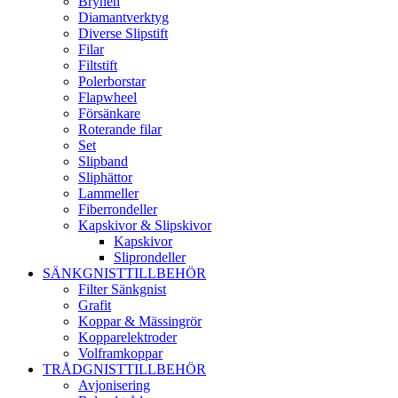
Brynen
Diamantverktyg
Diverse Slipstift
Filar
Filtstift
Polerborstar
Flapwheel
Försänkare
Roterande filar
Set
Slipband
Sliphättor
Lammeller
Fiberrondeller
Kapskivor & Slipskivor
Kapskivor
Sliprondeller
SÄNKGNISTTILLBEHÖR
Filter Sänkgnist
Grafit
Koppar & Mässingrör
Kopparelektroder
Volframkoppar
TRÅDGNISTTILLBEHÖR
Avjonisering