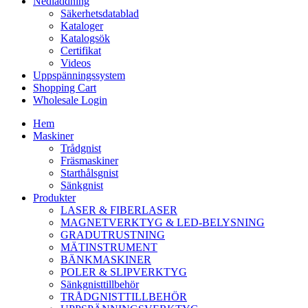
Nedladdning
Säkerhetsdatablad
Kataloger
Katalogsök
Certifikat
Videos
Uppspänningssystem
Shopping Cart
Wholesale Login
Hem
Maskiner
Trådgnist
Fräsmaskiner
Starthålsgnist
Sänkgnist
Produkter
LASER & FIBERLASER
MAGNETVERKTYG & LED-BELYSNING
GRADUTRUSTNING
MÄTINSTRUMENT
BÄNKMASKINER
POLER & SLIPVERKTYG
Sänkgnisttillbehör
TRÅDGNISTTILLBEHÖR