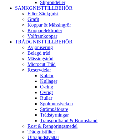
Sliprondeller
SÄNKGNISTTILLBEHÖR
Filter Sänkgnist
Grafit
Koppar & Mässingrör
Kopparelektroder
Volframkoppar
TRÅDGNISTTILLBEHÖR
Avjonisering
Belagd tråd
Mässingstråd
Microcut Tråd
Reservdelar
Kablar
Kullager
O-ring
Övrigt
Rullar
Spolmunstycken
Strömpåförare
Trådstyrningar
Transportband & Bromsband
Rost & Rengöringsmedel
Trådgnistfilter
Ultraljudstvättar