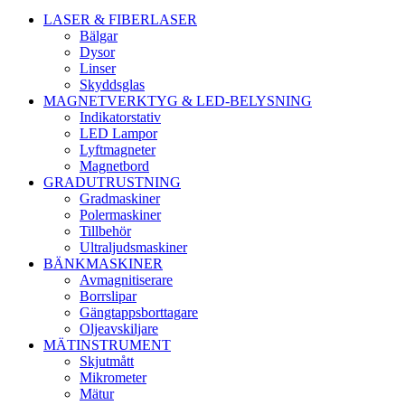
LASER & FIBERLASER
Bälgar
Dysor
Linser
Skyddsglas
MAGNETVERKTYG & LED-BELYSNING
Indikatorstativ
LED Lampor
Lyftmagneter
Magnetbord
GRADUTRUSTNING
Gradmaskiner
Polermaskiner
Tillbehör
Ultraljudsmaskiner
BÄNKMASKINER
Avmagnitiserare
Borrslipar
Gängtappsborttagare
Oljeavskiljare
MÄTINSTRUMENT
Skjutmått
Mikrometer
Mätur