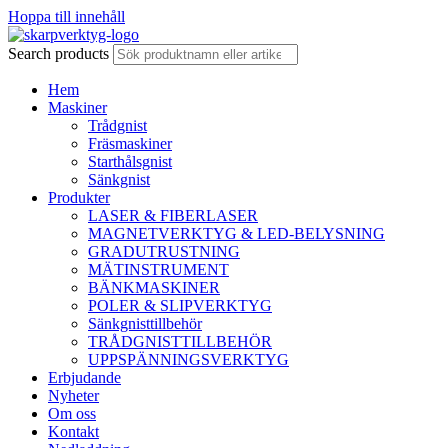
Hoppa till innehåll
Search products
Hem
Maskiner
Trådgnist
Fräsmaskiner
Starthålsgnist
Sänkgnist
Produkter
LASER & FIBERLASER
MAGNETVERKTYG & LED-BELYSNING
GRADUTRUSTNING
MÄTINSTRUMENT
BÄNKMASKINER
POLER & SLIPVERKTYG
Sänkgnisttillbehör
TRÅDGNISTTILLBEHÖR
UPPSPÄNNINGSVERKTYG
Erbjudande
Nyheter
Om oss
Kontakt