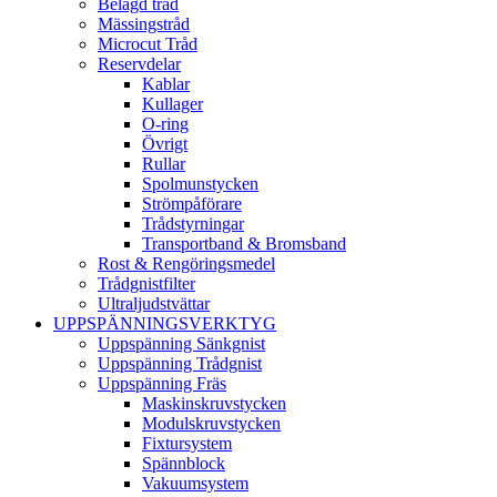
Belagd tråd
Mässingstråd
Microcut Tråd
Reservdelar
Kablar
Kullager
O-ring
Övrigt
Rullar
Spolmunstycken
Strömpåförare
Trådstyrningar
Transportband & Bromsband
Rost & Rengöringsmedel
Trådgnistfilter
Ultraljudstvättar
UPPSPÄNNINGSVERKTYG
Uppspänning Sänkgnist
Uppspänning Trådgnist
Uppspänning Fräs
Maskinskruvstycken
Modulskruvstycken
Fixtursystem
Spännblock
Vakuumsystem