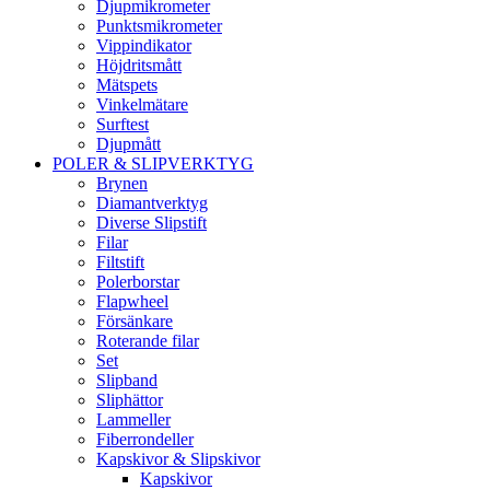
Djupmikrometer
Punktsmikrometer
Vippindikator
Höjdritsmått
Mätspets
Vinkelmätare
Surftest
Djupmått
POLER & SLIPVERKTYG
Brynen
Diamantverktyg
Diverse Slipstift
Filar
Filtstift
Polerborstar
Flapwheel
Försänkare
Roterande filar
Set
Slipband
Sliphättor
Lammeller
Fiberrondeller
Kapskivor & Slipskivor
Kapskivor