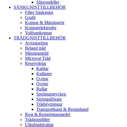
Sliprondeller
SÄNKGNISTTILLBEHÖR
Filter Sänkgnist
Grafit
Koppar & Mässingrör
Kopparelektroder
Volframkoppar
TRÅDGNISTTILLBEHÖR
Avjonisering
Belagd tråd
Mässingstråd
Microcut Tråd
Reservdelar
Kablar
Kullager
O-ring
Övrigt
Rullar
Spolmunstycken
Strömpåförare
Trådstyrningar
Transportband & Bromsband
Rost & Rengöringsmedel
Trådgnistfilter
Ultraljudstvättar