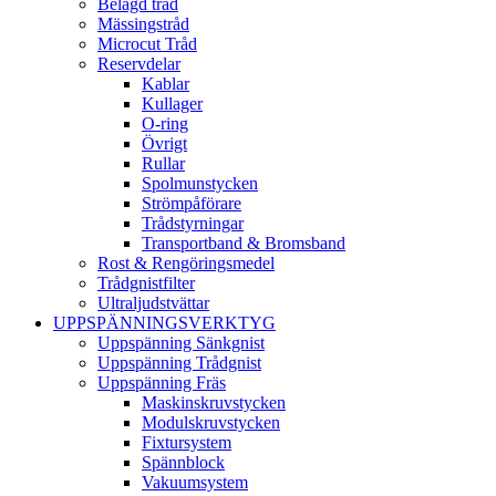
Belagd tråd
Mässingstråd
Microcut Tråd
Reservdelar
Kablar
Kullager
O-ring
Övrigt
Rullar
Spolmunstycken
Strömpåförare
Trådstyrningar
Transportband & Bromsband
Rost & Rengöringsmedel
Trådgnistfilter
Ultraljudstvättar
UPPSPÄNNINGSVERKTYG
Uppspänning Sänkgnist
Uppspänning Trådgnist
Uppspänning Fräs
Maskinskruvstycken
Modulskruvstycken
Fixtursystem
Spännblock
Vakuumsystem