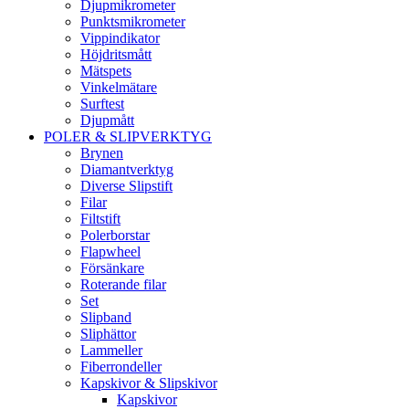
Djupmikrometer
Punktsmikrometer
Vippindikator
Höjdritsmått
Mätspets
Vinkelmätare
Surftest
Djupmått
POLER & SLIPVERKTYG
Brynen
Diamantverktyg
Diverse Slipstift
Filar
Filtstift
Polerborstar
Flapwheel
Försänkare
Roterande filar
Set
Slipband
Sliphättor
Lammeller
Fiberrondeller
Kapskivor & Slipskivor
Kapskivor