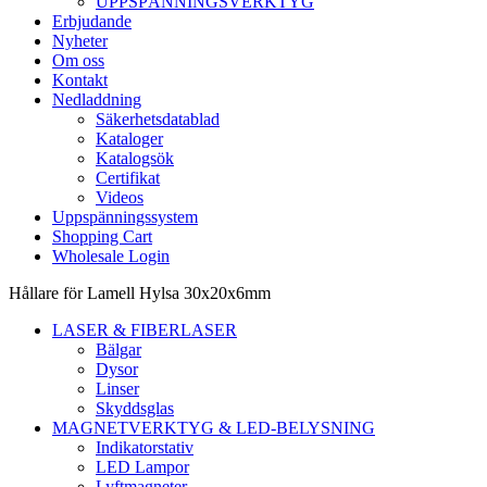
UPPSPÄNNINGSVERKTYG
Erbjudande
Nyheter
Om oss
Kontakt
Nedladdning
Säkerhetsdatablad
Kataloger
Katalogsök
Certifikat
Videos
Uppspänningssystem
Shopping Cart
Wholesale Login
Hållare för Lamell Hylsa 30x20x6mm
LASER & FIBERLASER
Bälgar
Dysor
Linser
Skyddsglas
MAGNETVERKTYG & LED-BELYSNING
Indikatorstativ
LED Lampor
Lyftmagneter