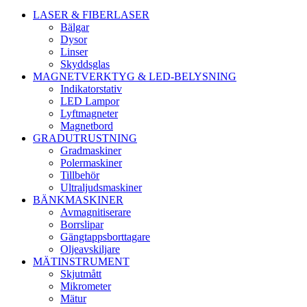
LASER & FIBERLASER
Bälgar
Dysor
Linser
Skyddsglas
MAGNETVERKTYG & LED-BELYSNING
Indikatorstativ
LED Lampor
Lyftmagneter
Magnetbord
GRADUTRUSTNING
Gradmaskiner
Polermaskiner
Tillbehör
Ultraljudsmaskiner
BÄNKMASKINER
Avmagnitiserare
Borrslipar
Gängtappsborttagare
Oljeavskiljare
MÄTINSTRUMENT
Skjutmått
Mikrometer
Mätur