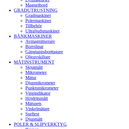
Magnetbord
GRADUTRUSTNING
Gradmaskiner
Polermaskiner
Tillbehör
Ultraljudsmaskiner
BÄNKMASKINER
Avmagnitiserare
Borrslipar
Gängtappsborttagare
Oljeavskiljare
MÄTINSTRUMENT
Skjutmått
Mikrometer
Mätur
Djupmikrometer
Punktsmikrometer
Vippindikator
Höjdritsmått
Mätspets
Vinkelmätare
Surftest
Djupmått
POLER & SLIPVERKTYG