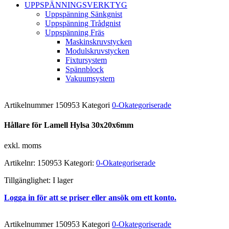
UPPSPÄNNINGSVERKTYG
Uppspänning Sänkgnist
Uppspänning Trådgnist
Uppspänning Fräs
Maskinskruvstycken
Modulskruvstycken
Fixtursystem
Spännblock
Vakuumsystem
Artikelnummer
150953
Kategori
0-Okategoriserade
Hållare för Lamell Hylsa 30x20x6mm
exkl. moms
Artikelnr:
150953
Kategori:
0-Okategoriserade
Tillgänglighet:
I lager
Logga in för att se priser eller ansök om ett konto.
Artikelnummer
150953
Kategori
0-Okategoriserade