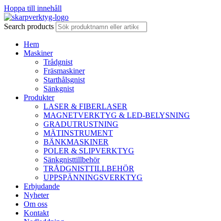
Hoppa till innehåll
Search products
Hem
Maskiner
Trådgnist
Fräsmaskiner
Starthålsgnist
Sänkgnist
Produkter
LASER & FIBERLASER
MAGNETVERKTYG & LED-BELYSNING
GRADUTRUSTNING
MÄTINSTRUMENT
BÄNKMASKINER
POLER & SLIPVERKTYG
Sänkgnisttillbehör
TRÅDGNISTTILLBEHÖR
UPPSPÄNNINGSVERKTYG
Erbjudande
Nyheter
Om oss
Kontakt