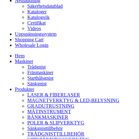
Nedladdning
Säkerhetsdatablad
Kataloger
Katalogsök
Certifikat
Videos
Uppspänningssystem
Shopping Cart
Wholesale Login
Hem
Maskiner
Trådgnist
Fräsmaskiner
Starthålsgnist
Sänkgnist
Produkter
LASER & FIBERLASER
MAGNETVERKTYG & LED-BELYSNING
GRADUTRUSTNING
MÄTINSTRUMENT
BÄNKMASKINER
POLER & SLIPVERKTYG
Sänkgnisttillbehör
TRÅDGNISTTILLBEHÖR