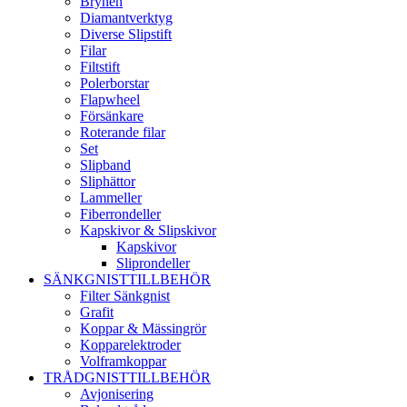
Brynen
Diamantverktyg
Diverse Slipstift
Filar
Filtstift
Polerborstar
Flapwheel
Försänkare
Roterande filar
Set
Slipband
Sliphättor
Lammeller
Fiberrondeller
Kapskivor & Slipskivor
Kapskivor
Sliprondeller
SÄNKGNISTTILLBEHÖR
Filter Sänkgnist
Grafit
Koppar & Mässingrör
Kopparelektroder
Volframkoppar
TRÅDGNISTTILLBEHÖR
Avjonisering