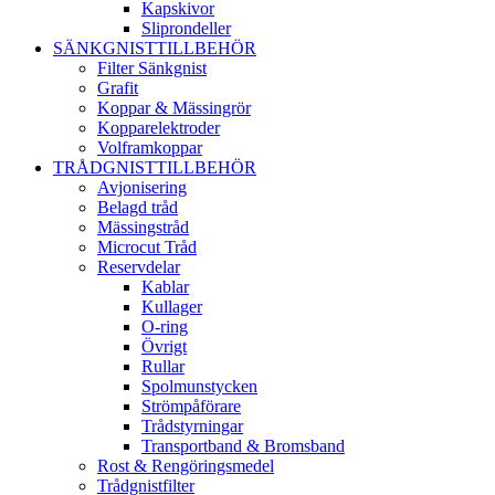
Kapskivor
Sliprondeller
SÄNKGNISTTILLBEHÖR
Filter Sänkgnist
Grafit
Koppar & Mässingrör
Kopparelektroder
Volframkoppar
TRÅDGNISTTILLBEHÖR
Avjonisering
Belagd tråd
Mässingstråd
Microcut Tråd
Reservdelar
Kablar
Kullager
O-ring
Övrigt
Rullar
Spolmunstycken
Strömpåförare
Trådstyrningar
Transportband & Bromsband
Rost & Rengöringsmedel
Trådgnistfilter