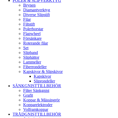
POLER & SLIPVERKTYG
Brynen
Diamantverktyg
Diverse Slipstift
Filar
Filtstift
Polerborstar
Flapwheel
Försänkare
Roterande filar
Set
Slipband
Sliphättor
Lammeller
Fiberrondeller
Kapskivor & Slipskivor
Kapskivor
Sliprondeller
SÄNKGNISTTILLBEHÖR
Filter Sänkgnist
Grafit
Koppar & Mässingrör
Kopparelektroder
Volframkoppar
TRÅDGNISTTILLBEHÖR