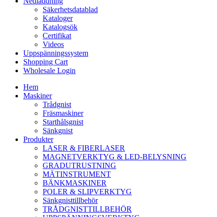
Nedladdning
Säkerhetsdatablad
Kataloger
Katalogsök
Certifikat
Videos
Uppspänningssystem
Shopping Cart
Wholesale Login
Hem
Maskiner
Trådgnist
Fräsmaskiner
Starthålsgnist
Sänkgnist
Produkter
LASER & FIBERLASER
MAGNETVERKTYG & LED-BELYSNING
GRADUTRUSTNING
MÄTINSTRUMENT
BÄNKMASKINER
POLER & SLIPVERKTYG
Sänkgnisttillbehör
TRÅDGNISTTILLBEHÖR