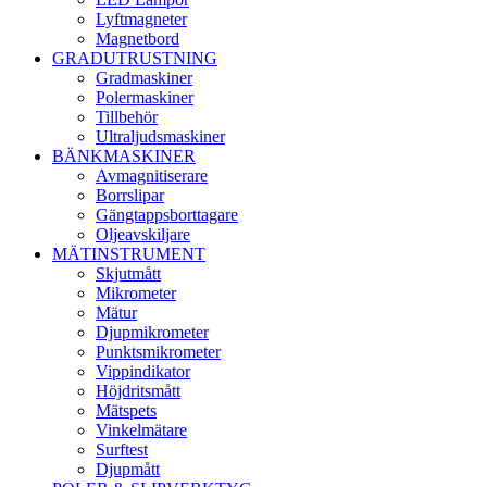
Lyftmagneter
Magnetbord
GRADUTRUSTNING
Gradmaskiner
Polermaskiner
Tillbehör
Ultraljudsmaskiner
BÄNKMASKINER
Avmagnitiserare
Borrslipar
Gängtappsborttagare
Oljeavskiljare
MÄTINSTRUMENT
Skjutmått
Mikrometer
Mätur
Djupmikrometer
Punktsmikrometer
Vippindikator
Höjdritsmått
Mätspets
Vinkelmätare
Surftest
Djupmått