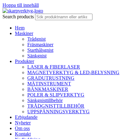
Hoppa till innehåll
Search products
Hem
Maskiner
Trådgnist
Fräsmaskiner
Starthålsgnist
Sänkgnist
Produkter
LASER & FIBERLASER
MAGNETVERKTYG & LED-BELYSNING
GRADUTRUSTNING
MÄTINSTRUMENT
BÄNKMASKINER
POLER & SLIPVERKTYG
Sänkgnisttillbehör
TRÅDGNISTTILLBEHÖR
UPPSPÄNNINGSVERKTYG
Erbjudande
Nyheter
Om oss
Kontakt