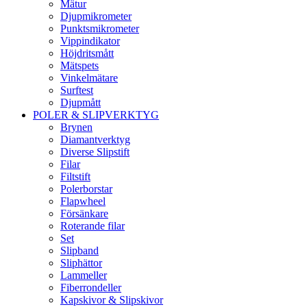
Mätur
Djupmikrometer
Punktsmikrometer
Vippindikator
Höjdritsmått
Mätspets
Vinkelmätare
Surftest
Djupmått
POLER & SLIPVERKTYG
Brynen
Diamantverktyg
Diverse Slipstift
Filar
Filtstift
Polerborstar
Flapwheel
Försänkare
Roterande filar
Set
Slipband
Sliphättor
Lammeller
Fiberrondeller
Kapskivor & Slipskivor