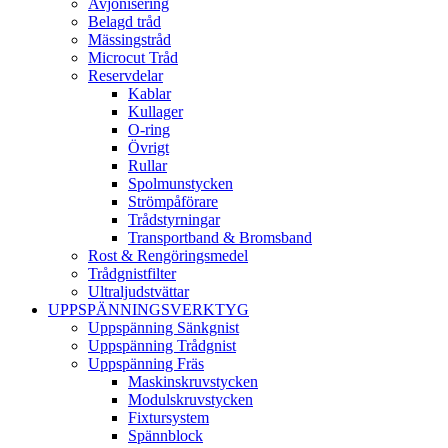
Avjonisering
Belagd tråd
Mässingstråd
Microcut Tråd
Reservdelar
Kablar
Kullager
O-ring
Övrigt
Rullar
Spolmunstycken
Strömpåförare
Trådstyrningar
Transportband & Bromsband
Rost & Rengöringsmedel
Trådgnistfilter
Ultraljudstvättar
UPPSPÄNNINGSVERKTYG
Uppspänning Sänkgnist
Uppspänning Trådgnist
Uppspänning Fräs
Maskinskruvstycken
Modulskruvstycken
Fixtursystem
Spännblock