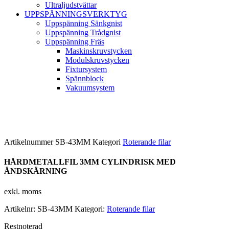
Ultraljudstvättar
UPPSPÄNNINGSVERKTYG
Uppspänning Sänkgnist
Uppspänning Trådgnist
Uppspänning Fräs
Maskinskruvstycken
Modulskruvstycken
Fixtursystem
Spännblock
Vakuumsystem
Artikelnummer
SB-43MM
Kategori
Roterande filar
HÅRDMETALLFIL 3MM CYLINDRISK MED
ÄNDSKÄRNING
exkl. moms
Artikelnr:
SB-43MM
Kategori:
Roterande filar
Restnoterad