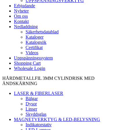
UPPSPÄNNINGSVERKTYG
Erbjudande
Nyheter
Om oss
Kontakt
Nedladdning
Säkerhetsdatablad
Kataloger
Katalogsök
Certifikat
Videos
Uppspänningssystem
Shopping Cart
Wholesale Login
HÅRDMETALLFIL 3MM CYLINDRISK MED
ÄNDSKÄRNING
LASER & FIBERLASER
Bälgar
Dysor
Linser
Skyddsglas
MAGNETVERKTYG & LED-BELYSNING
Indikatorstativ
LED Lampor