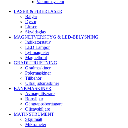
Vakuumsystem
LASER & FIBERLASER
Bälgar
Dysor
Linser
Skyddsglas
MAGNETVERKTYG & LED-BELYSNING
Indikatorstativ
LED Lampor
Lyftmagneter
Magnetbord
GRADUTRUSTNING
Gradmaskiner
Polermaskiner
Tillbehör
Ultraljudsmaskiner
BÄNKMASKINER
Avmagnitiserare
Borrslipar
Gängtappsborttagare
Oljeavskiljare
MÄTINSTRUMENT
Skjutmått
Mikrometer