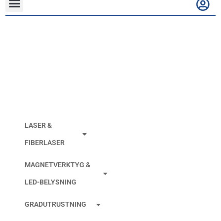
Kapskiva Power Steel
125×3,0mm Max
12.200 RPM
LASER &
FIBERLASER
MAGNETVERKTYG &
LED-BELYSNING
GRADUTRUSTNING