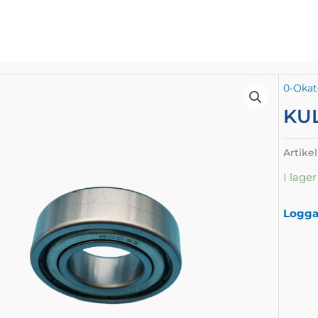
0-Okat
KU
Artike
I lager
Logga 