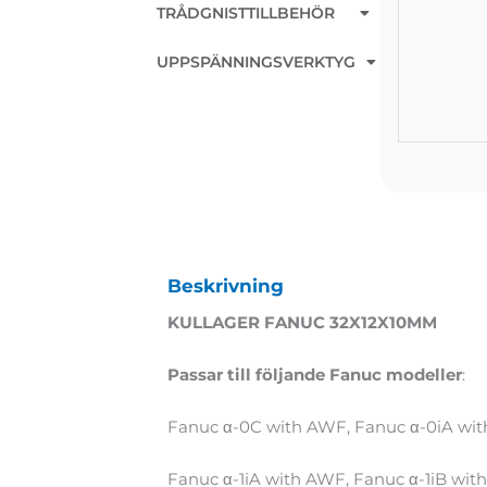
TRÅDGNISTTILLBEHÖR
UPPSPÄNNINGSVERKTYG
Beskrivning
KULLAGER FANUC 32X12X10MM
Passar till följande Fanuc modeller
:
Fanuc α-0C with AWF, Fanuc α-0iA wit
Fanuc α-1iA with AWF, Fanuc α-1iB wi