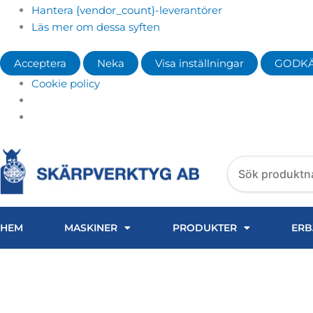
Hantera {vendor_count}-leverantörer
Läs mer om dessa syften
Acceptera
Neka
Visa inställningar
GODK
Cookie policy
Search
products
HEM
MASKINER
PRODUKTER
ERB
KULLAGER FANUC 32X