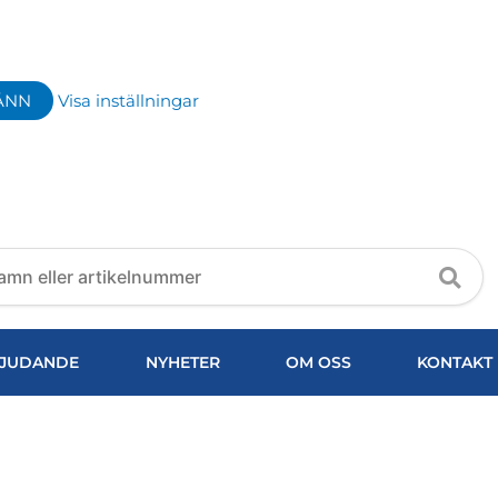
ÄNN
Visa inställningar
JUDANDE
NYHETER
OM OSS
KONTAKT
12X10MM