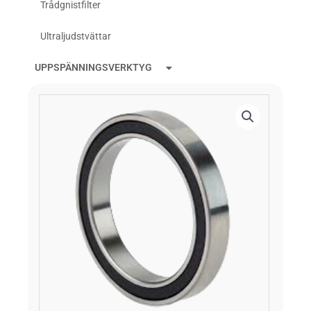
Trådgnistfilter
Ultraljudstvättar
UPPSPÄNNINGSVERKTYG