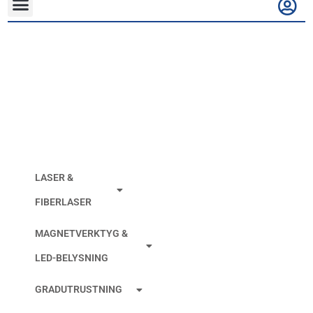
Lättgradningsrondell
2S 75mm Förpolering
LASER &
FIBERLASER
MAGNETVERKTYG &
LED-BELYSNING
GRADUTRUSTNING