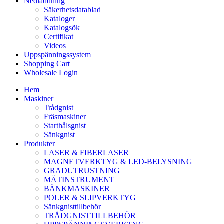
Nedladdning
Säkerhetsdatablad
Kataloger
Katalogsök
Certifikat
Videos
Uppspänningssystem
Shopping Cart
Wholesale Login
Hem
Maskiner
Trådgnist
Fräsmaskiner
Starthålsgnist
Sänkgnist
Produkter
LASER & FIBERLASER
MAGNETVERKTYG & LED-BELYSNING
GRADUTRUSTNING
MÄTINSTRUMENT
BÄNKMASKINER
POLER & SLIPVERKTYG
Sänkgnisttillbehör
TRÅDGNISTTILLBEHÖR