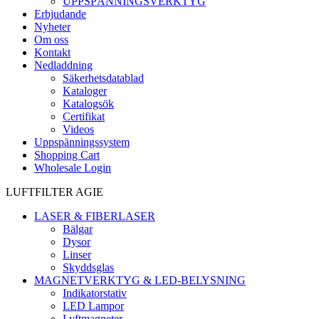
UPPSPÄNNINGSVERKTYG
Erbjudande
Nyheter
Om oss
Kontakt
Nedladdning
Säkerhetsdatablad
Kataloger
Katalogsök
Certifikat
Videos
Uppspänningssystem
Shopping Cart
Wholesale Login
LUFTFILTER AGIE
LASER & FIBERLASER
Bälgar
Dysor
Linser
Skyddsglas
MAGNETVERKTYG & LED-BELYSNING
Indikatorstativ
LED Lampor
Lyftmagneter