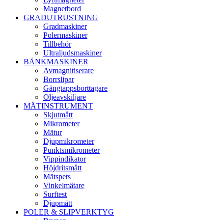
Magnetbord
GRADUTRUSTNING
Gradmaskiner
Polermaskiner
Tillbehör
Ultraljudsmaskiner
BÄNKMASKINER
Avmagnitiserare
Borrslipar
Gängtappsborttagare
Oljeavskiljare
MÄTINSTRUMENT
Skjutmått
Mikrometer
Mätur
Djupmikrometer
Punktsmikrometer
Vippindikator
Höjdritsmått
Mätspets
Vinkelmätare
Surftest
Djupmått
POLER & SLIPVERKTYG