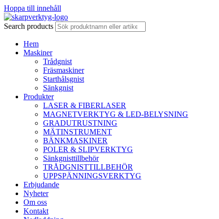
Hoppa till innehåll
Search products
Hem
Maskiner
Trådgnist
Fräsmaskiner
Starthålsgnist
Sänkgnist
Produkter
LASER & FIBERLASER
MAGNETVERKTYG & LED-BELYSNING
GRADUTRUSTNING
MÄTINSTRUMENT
BÄNKMASKINER
POLER & SLIPVERKTYG
Sänkgnisttillbehör
TRÅDGNISTTILLBEHÖR
UPPSPÄNNINGSVERKTYG
Erbjudande
Nyheter
Om oss
Kontakt