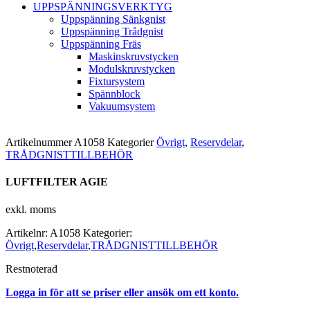
UPPSPÄNNINGSVERKTYG
Uppspänning Sänkgnist
Uppspänning Trådgnist
Uppspänning Fräs
Maskinskruvstycken
Modulskruvstycken
Fixtursystem
Spännblock
Vakuumsystem
Artikelnummer
A1058
Kategorier
Övrigt
,
Reservdelar
,
TRÅDGNISTTILLBEHÖR
LUFTFILTER AGIE
exkl. moms
Artikelnr:
A1058
Kategorier:
Övrigt
,
Reservdelar
,
TRÅDGNISTTILLBEHÖR
Restnoterad
Logga in för att se priser eller ansök om ett konto.