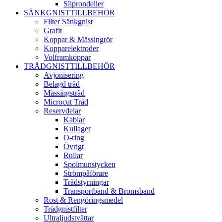
Sliprondeller
SÄNKGNISTTILLBEHÖR
Filter Sänkgnist
Grafit
Koppar & Mässingrör
Kopparelektroder
Volframkoppar
TRÅDGNISTTILLBEHÖR
Avjonisering
Belagd tråd
Mässingstråd
Microcut Tråd
Reservdelar
Kablar
Kullager
O-ring
Övrigt
Rullar
Spolmunstycken
Strömpåförare
Trådstyrningar
Transportband & Bromsband
Rost & Rengöringsmedel
Trådgnistfilter
Ultraljudstvättar