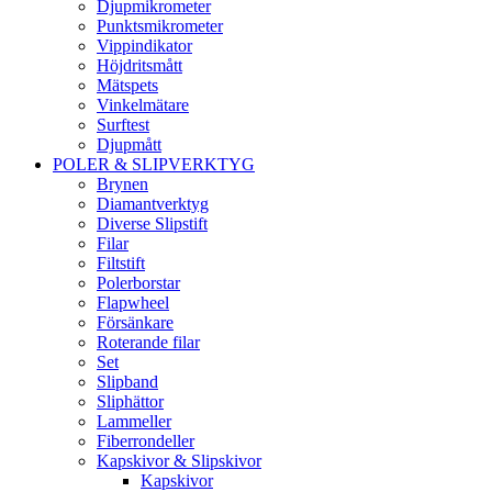
Djupmikrometer
Punktsmikrometer
Vippindikator
Höjdritsmått
Mätspets
Vinkelmätare
Surftest
Djupmått
POLER & SLIPVERKTYG
Brynen
Diamantverktyg
Diverse Slipstift
Filar
Filtstift
Polerborstar
Flapwheel
Försänkare
Roterande filar
Set
Slipband
Sliphättor
Lammeller
Fiberrondeller
Kapskivor & Slipskivor
Kapskivor