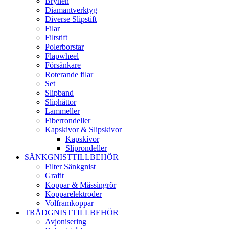
Brynen
Diamantverktyg
Diverse Slipstift
Filar
Filtstift
Polerborstar
Flapwheel
Försänkare
Roterande filar
Set
Slipband
Sliphättor
Lammeller
Fiberrondeller
Kapskivor & Slipskivor
Kapskivor
Sliprondeller
SÄNKGNISTTILLBEHÖR
Filter Sänkgnist
Grafit
Koppar & Mässingrör
Kopparelektroder
Volframkoppar
TRÅDGNISTTILLBEHÖR
Avjonisering