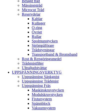
Belagd tråd
Mässingstråd
Microcut Tråd
Reservdelar
Kablar
Kullager
O-ring
Övrigt
Rullar
Spolmunstycken
Strömpåförare
Trådstyrningar
Transportband & Bromsband
Rost & Rengöringsmedel
Trådgnistfilter
Ultraljudstvättar
UPPSPÄNNINGSVERKTYG
Uppspänning Sänkgnist
Uppspänning Trådgnist
Uppspänning Fräs
Maskinskruvstycken
Modulskruvstycken
Fixtursystem
Spännblock
Vakuumsystem