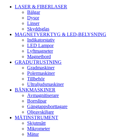
LASER & FIBERLASER
Bälgar
Dysor
Linser
Skyddsglas
MAGNETVERKTYG & LED-BELYSNING
Indikatorstativ
LED Lampor
Lyftmagneter
Magnetbord
GRADUTRUSTNING
Gradmaskiner
Polermaskiner
Tillbehör
Ultraljudsmaskiner
BÄNKMASKINER
Avmagnitiserare
Borrslipar
Gängtappsborttagare
Oljeavskiljare
MÄTINSTRUMENT
Skjutmått
Mikrometer
Mätur