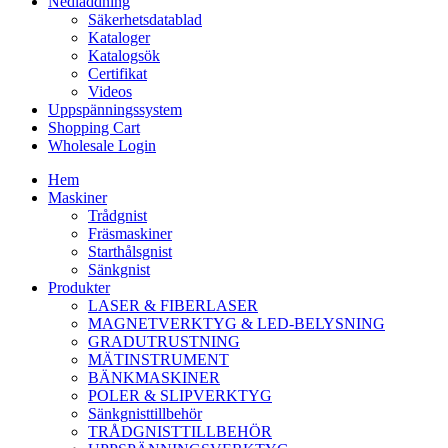
Nedladdning
Säkerhetsdatablad
Kataloger
Katalogsök
Certifikat
Videos
Uppspänningssystem
Shopping Cart
Wholesale Login
Hem
Maskiner
Trådgnist
Fräsmaskiner
Starthålsgnist
Sänkgnist
Produkter
LASER & FIBERLASER
MAGNETVERKTYG & LED-BELYSNING
GRADUTRUSTNING
MÄTINSTRUMENT
BÄNKMASKINER
POLER & SLIPVERKTYG
Sänkgnisttillbehör
TRÅDGNISTTILLBEHÖR