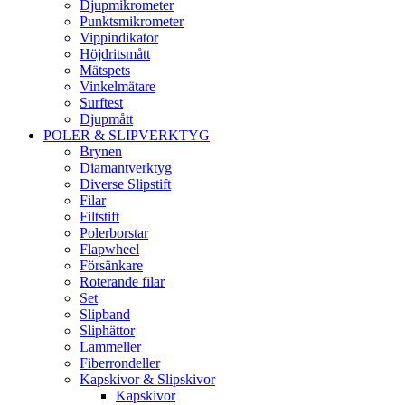
Djupmikrometer
Punktsmikrometer
Vippindikator
Höjdritsmått
Mätspets
Vinkelmätare
Surftest
Djupmått
POLER & SLIPVERKTYG
Brynen
Diamantverktyg
Diverse Slipstift
Filar
Filtstift
Polerborstar
Flapwheel
Försänkare
Roterande filar
Set
Slipband
Sliphättor
Lammeller
Fiberrondeller
Kapskivor & Slipskivor
Kapskivor