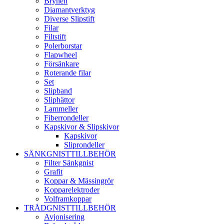
Brynen
Diamantverktyg
Diverse Slipstift
Filar
Filtstift
Polerborstar
Flapwheel
Försänkare
Roterande filar
Set
Slipband
Sliphättor
Lammeller
Fiberrondeller
Kapskivor & Slipskivor
Kapskivor
Sliprondeller
SÄNKGNISTTILLBEHÖR
Filter Sänkgnist
Grafit
Koppar & Mässingrör
Kopparelektroder
Volframkoppar
TRÅDGNISTTILLBEHÖR
Avjonisering