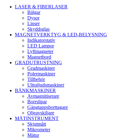
LASER & FIBERLASER
Bälgar
Dysor
Linser
Skyddsglas
MAGNETVERKTYG & LED-BELYSNING
Indikatorstativ
LED Lampor
Lyftmagneter
Magnetbord
GRADUTRUSTNING
Gradmaskiner
Polermaskiner
Tillbehör
Ultraljudsmaskiner
BÄNKMASKINER
Avmagnitiserare
Borrslipar
Gängtappsborttagare
Oljeavskiljare
MÄTINSTRUMENT
Skjutmått
Mikrometer
Mätur