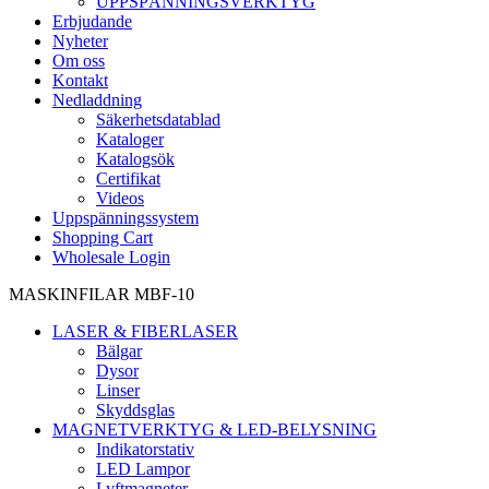
UPPSPÄNNINGSVERKTYG
Erbjudande
Nyheter
Om oss
Kontakt
Nedladdning
Säkerhetsdatablad
Kataloger
Katalogsök
Certifikat
Videos
Uppspänningssystem
Shopping Cart
Wholesale Login
MASKINFILAR MBF-10
LASER & FIBERLASER
Bälgar
Dysor
Linser
Skyddsglas
MAGNETVERKTYG & LED-BELYSNING
Indikatorstativ
LED Lampor
Lyftmagneter