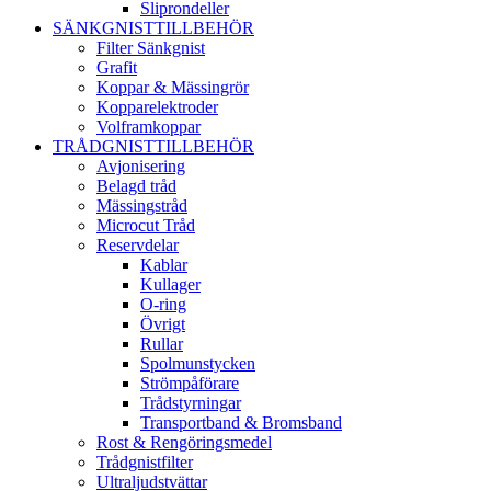
Sliprondeller
SÄNKGNISTTILLBEHÖR
Filter Sänkgnist
Grafit
Koppar & Mässingrör
Kopparelektroder
Volframkoppar
TRÅDGNISTTILLBEHÖR
Avjonisering
Belagd tråd
Mässingstråd
Microcut Tråd
Reservdelar
Kablar
Kullager
O-ring
Övrigt
Rullar
Spolmunstycken
Strömpåförare
Trådstyrningar
Transportband & Bromsband
Rost & Rengöringsmedel
Trådgnistfilter
Ultraljudstvättar