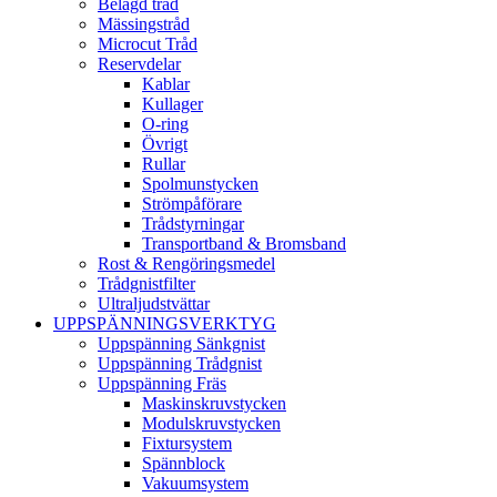
Belagd tråd
Mässingstråd
Microcut Tråd
Reservdelar
Kablar
Kullager
O-ring
Övrigt
Rullar
Spolmunstycken
Strömpåförare
Trådstyrningar
Transportband & Bromsband
Rost & Rengöringsmedel
Trådgnistfilter
Ultraljudstvättar
UPPSPÄNNINGSVERKTYG
Uppspänning Sänkgnist
Uppspänning Trådgnist
Uppspänning Fräs
Maskinskruvstycken
Modulskruvstycken
Fixtursystem
Spännblock
Vakuumsystem