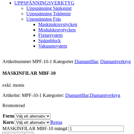
UPPSPÄNNINGSVERKTYG
Uppspänning Sänkgnist
Uppspänning Trådgnist
Uppspänning Fräs
Maskinskruvstycken
Modulskruvstycken
Fixtursystem
Spännblock
Vakuumsystem
Artikelnummer
MPF-10-1
Kategorier
Diamantfilar
,
Diamantverktyg
MASKINFILAR MBF-10
exkl. moms
Artikelnr:
MPF-10-1
Kategorier:
Diamantfilar
,
Diamantverktyg
Restnoterad
Form
Korn
Rensa
MASKINFILAR MBF-10 mängd