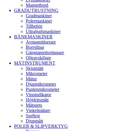
Magnetbord
GRADUTRUSTNING
Gradmaskiner
Polermaskiner
Tillbehör
Ultraljudsmaskiner
BÄNKMASKINER
Avmagnitiserare
Borrslipar
Gängtappsborttagare
Oljeavskiljare
MÄTINSTRUMENT
Skjutmått
Mikrometer
Mätur
Djupmikrometer
Punktsmikrometer
Vippindikator
Höjdritsmått
Mätspets
Vinkelmätare
Surftest
Djupmått
POLER & SLIPVERKTYG