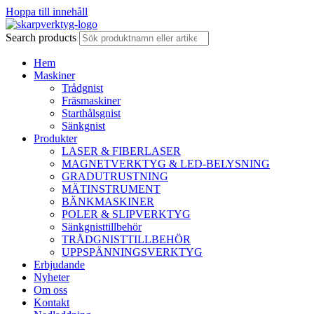
Hoppa till innehåll
Search products
Hem
Maskiner
Trådgnist
Fräsmaskiner
Starthålsgnist
Sänkgnist
Produkter
LASER & FIBERLASER
MAGNETVERKTYG & LED-BELYSNING
GRADUTRUSTNING
MÄTINSTRUMENT
BÄNKMASKINER
POLER & SLIPVERKTYG
Sänkgnisttillbehör
TRÅDGNISTTILLBEHÖR
UPPSPÄNNINGSVERKTYG
Erbjudande
Nyheter
Om oss
Kontakt