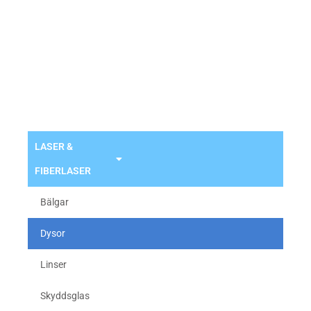
MAZAK DUBBEL
MUNSTYCKE Ø
4,5mm
LASER &
FIBERLASER
Bälgar
Dysor
Linser
Skyddsglas