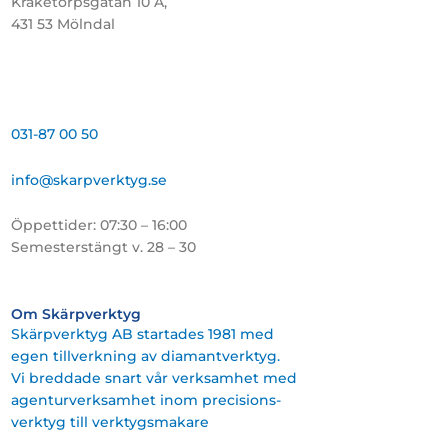
Kråketorpsgatan 10 A,
431 53 Mölndal
031-87 00 50
info@skarpverktyg.se
Öppettider: 07:30 – 16:00
Semesterstängt v. 28 – 30
Om Skärpverktyg
Skärpverktyg AB startades 1981 med
egen tillverkning av diamantverktyg.
Vi breddade snart vår verksamhet med
agenturverksamhet inom precisions-
verktyg till verktygsmakare