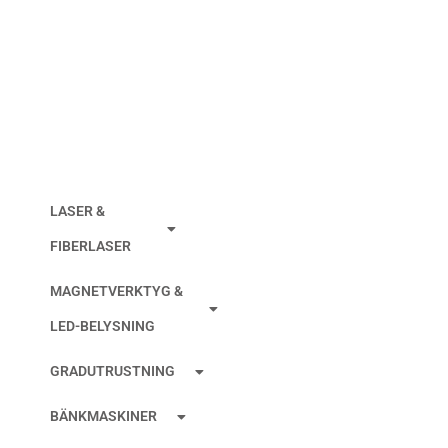
FILTER FANUC
Ø340x455mm
LASER &
FIBERLASER
MAGNETVERKTYG &
LED-BELYSNING
GRADUTRUSTNING
BÄNKMASKINER