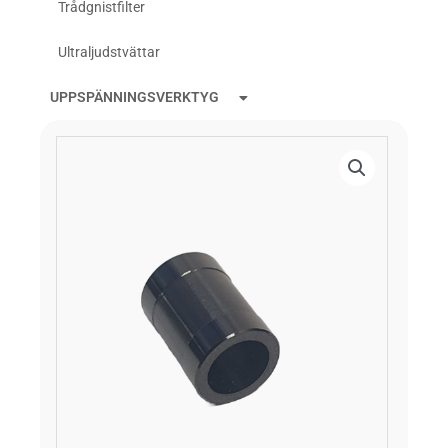
Trådgnistfilter
Ultraljudstvättar
UPPSPÄNNINGSVERKTYG