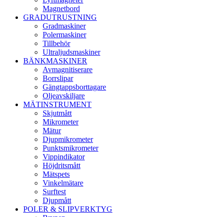
Magnetbord
GRADUTRUSTNING
Gradmaskiner
Polermaskiner
Tillbehör
Ultraljudsmaskiner
BÄNKMASKINER
Avmagnitiserare
Borrslipar
Gängtappsborttagare
Oljeavskiljare
MÄTINSTRUMENT
Skjutmått
Mikrometer
Mätur
Djupmikrometer
Punktsmikrometer
Vippindikator
Höjdritsmått
Mätspets
Vinkelmätare
Surftest
Djupmått
POLER & SLIPVERKTYG