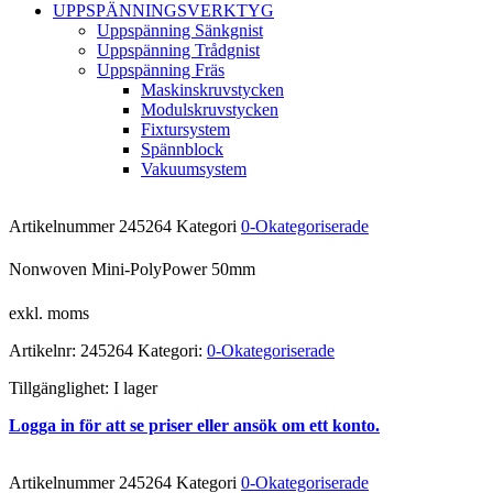
UPPSPÄNNINGSVERKTYG
Uppspänning Sänkgnist
Uppspänning Trådgnist
Uppspänning Fräs
Maskinskruvstycken
Modulskruvstycken
Fixtursystem
Spännblock
Vakuumsystem
Artikelnummer
245264
Kategori
0-Okategoriserade
Nonwoven Mini-PolyPower 50mm
exkl. moms
Artikelnr:
245264
Kategori:
0-Okategoriserade
Tillgänglighet:
I lager
Logga in för att se priser eller ansök om ett konto.
Artikelnummer
245264
Kategori
0-Okategoriserade