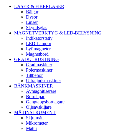
LASER & FIBERLASER
Bälgar
Dysor
Linser
Skyddsglas
MAGNETVERKTYG & LED-BELYSNING
Indikatorstativ
LED Lampor
Lyftmagneter
Magnetbord
GRADUTRUSTNING
Gradmaskiner
Polermaskiner
Tillbehör
Ultraljudsmaskiner
BÄNKMASKINER
Avmagnitiserare
Borrslipar
Gängtappsborttagare
Oljeavskiljare
MÄTINSTRUMENT
Skjutmått
Mikrometer
Mätur