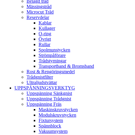
Belagd tråd
Mässingstråd
Microcut Tråd
Reservdelar
Kablar
Kullager
O-ring
Övrigt
Rullar
Spolmunstycken
Strömpåförare
Trådstyrningar
Transportband & Bromsband
Rost & Rengöringsmedel
Trådgnistfilter
Ultraljudstvättar
UPPSPÄNNINGSVERKTYG
Uppspänning Sänkgnist
Uppspänning Trådgnist
Uppspänning Fräs
Maskinskruvstycken
Modulskruvstycken
Fixtursystem
Spännblock
Vakuumsystem