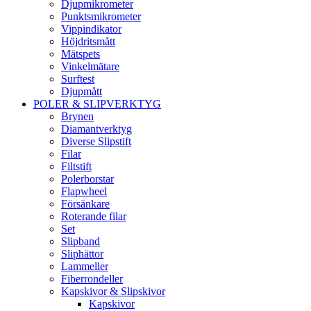
Djupmikrometer
Punktsmikrometer
Vippindikator
Höjdritsmått
Mätspets
Vinkelmätare
Surftest
Djupmått
POLER & SLIPVERKTYG
Brynen
Diamantverktyg
Diverse Slipstift
Filar
Filtstift
Polerborstar
Flapwheel
Försänkare
Roterande filar
Set
Slipband
Sliphättor
Lammeller
Fiberrondeller
Kapskivor & Slipskivor
Kapskivor