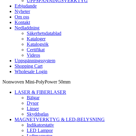
UPPSPÄNNINGSVERKTYG
Erbjudande
Nyheter
Om oss
Kontakt
Nedladdning
Säkerhetsdatablad
Kataloger
Katalogsök
Certifikat
Videos
Uppspänningssystem
Shopping Cart
Wholesale Login
Nonwoven Mini-PolyPower 50mm
LASER & FIBERLASER
Bälgar
Dysor
Linser
Skyddsglas
MAGNETVERKTYG & LED-BELYSNING
Indikatorstativ
LED Lampor
Lyftmagneter