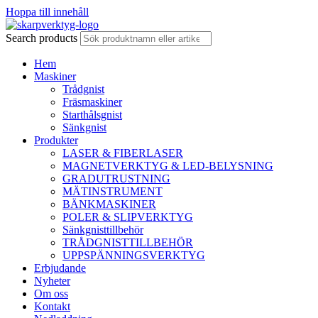
Hoppa till innehåll
Search products
Hem
Maskiner
Trådgnist
Fräsmaskiner
Starthålsgnist
Sänkgnist
Produkter
LASER & FIBERLASER
MAGNETVERKTYG & LED-BELYSNING
GRADUTRUSTNING
MÄTINSTRUMENT
BÄNKMASKINER
POLER & SLIPVERKTYG
Sänkgnisttillbehör
TRÅDGNISTTILLBEHÖR
UPPSPÄNNINGSVERKTYG
Erbjudande
Nyheter
Om oss
Kontakt