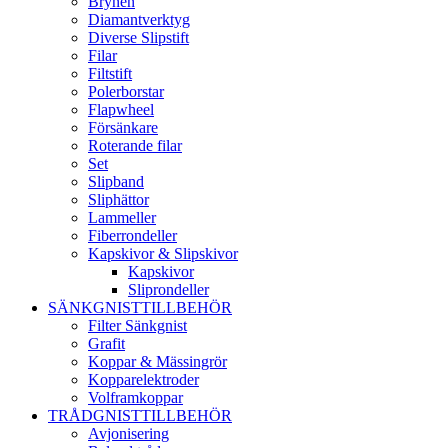
Brynen
Diamantverktyg
Diverse Slipstift
Filar
Filtstift
Polerborstar
Flapwheel
Försänkare
Roterande filar
Set
Slipband
Sliphättor
Lammeller
Fiberrondeller
Kapskivor & Slipskivor
Kapskivor
Sliprondeller
SÄNKGNISTTILLBEHÖR
Filter Sänkgnist
Grafit
Koppar & Mässingrör
Kopparelektroder
Volframkoppar
TRÅDGNISTTILLBEHÖR
Avjonisering