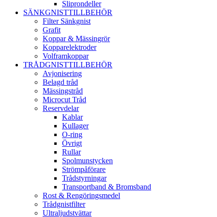
Sliprondeller
SÄNKGNISTTILLBEHÖR
Filter Sänkgnist
Grafit
Koppar & Mässingrör
Kopparelektroder
Volframkoppar
TRÅDGNISTTILLBEHÖR
Avjonisering
Belagd tråd
Mässingstråd
Microcut Tråd
Reservdelar
Kablar
Kullager
O-ring
Övrigt
Rullar
Spolmunstycken
Strömpåförare
Trådstyrningar
Transportband & Bromsband
Rost & Rengöringsmedel
Trådgnistfilter
Ultraljudstvättar