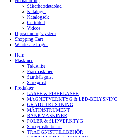
Nedladdning
Säkerhetsdatablad
Kataloger
Katalogsök
Certifikat
Videos
Uppspänningssystem
Shopping Cart
Wholesale Login
Hem
Maskiner
Trådgnist
Fräsmaskiner
Starthålsgnist
Sänkgnist
Produkter
LASER & FIBERLASER
MAGNETVERKTYG & LED-BELYSNING
GRADUTRUSTNING
MÄTINSTRUMENT
BÄNKMASKINER
POLER & SLIPVERKTYG
Sänkgnisttillbehör
TRÅDGNISTTILLBEHÖR