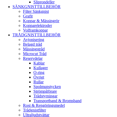
Sliprondeller
SÄNKGNISTTILLBEHÖR
Filter Sänkgnist
Grafit
Koppar & Mässingrör
Kopparelektroder
Volframkoppar
TRÅDGNISTTILLBEHÖR
Avjonisering
Belagd tråd
Mässingstråd
Microcut Tråd
Reservdelar
Kablar
Kullager
O-ring
Övrigt
Rullar
Spolmunstycken
Strömpåförare
Trådstyrningar
Transportband & Bromsband
Rost & Rengöringsmedel
Trådgnistfilter
Ultraljudstvättar