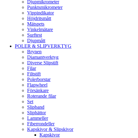
Djupmikrometer
Punktsmikrometer
Vippindikator
Höjdritsmått
Mätspets
Vinkelmätare
Surftest
Djupmått
POLER & SLIPVERKTYG
Brynen
Diamantverktyg
Diverse Slipstift
Filar
Filtstift
Polerborstar
Flapwheel
Försänkare
Roterande filar
Set
Slipband
Sliphättor
Lammeller
Fiberrondeller
Kapskivor & Slipskivor
Kapskivor