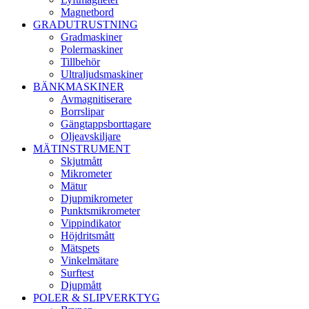
Magnetbord
GRADUTRUSTNING
Gradmaskiner
Polermaskiner
Tillbehör
Ultraljudsmaskiner
BÄNKMASKINER
Avmagnitiserare
Borrslipar
Gängtappsborttagare
Oljeavskiljare
MÄTINSTRUMENT
Skjutmått
Mikrometer
Mätur
Djupmikrometer
Punktsmikrometer
Vippindikator
Höjdritsmått
Mätspets
Vinkelmätare
Surftest
Djupmått
POLER & SLIPVERKTYG