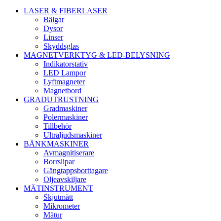
LASER & FIBERLASER
Bälgar
Dysor
Linser
Skyddsglas
MAGNETVERKTYG & LED-BELYSNING
Indikatorstativ
LED Lampor
Lyftmagneter
Magnetbord
GRADUTRUSTNING
Gradmaskiner
Polermaskiner
Tillbehör
Ultraljudsmaskiner
BÄNKMASKINER
Avmagnitiserare
Borrslipar
Gängtappsborttagare
Oljeavskiljare
MÄTINSTRUMENT
Skjutmått
Mikrometer
Mätur