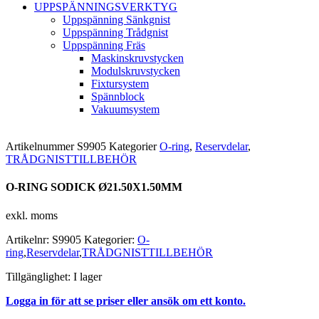
UPPSPÄNNINGSVERKTYG
Uppspänning Sänkgnist
Uppspänning Trådgnist
Uppspänning Fräs
Maskinskruvstycken
Modulskruvstycken
Fixtursystem
Spännblock
Vakuumsystem
Artikelnummer
S9905
Kategorier
O-ring
,
Reservdelar
,
TRÅDGNISTTILLBEHÖR
O-RING SODICK Ø21.50X1.50MM
exkl. moms
Artikelnr:
S9905
Kategorier:
O-
ring
,
Reservdelar
,
TRÅDGNISTTILLBEHÖR
Tillgänglighet:
I lager
Logga in för att se priser eller ansök om ett konto.