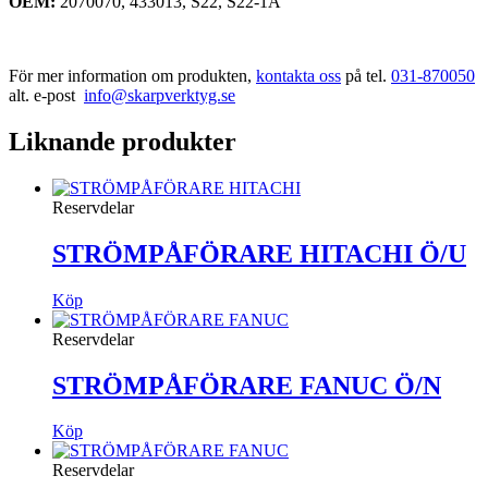
OEM:
2070070, 433013, S22, S22-1A
För mer information om produkten,
kontakta oss
på tel.
031-870050
alt. e-post
info@skarpverktyg.se
Liknande produkter
Reservdelar
STRÖMPÅFÖRARE HITACHI Ö/U
Köp
Reservdelar
STRÖMPÅFÖRARE FANUC Ö/N
Köp
Reservdelar