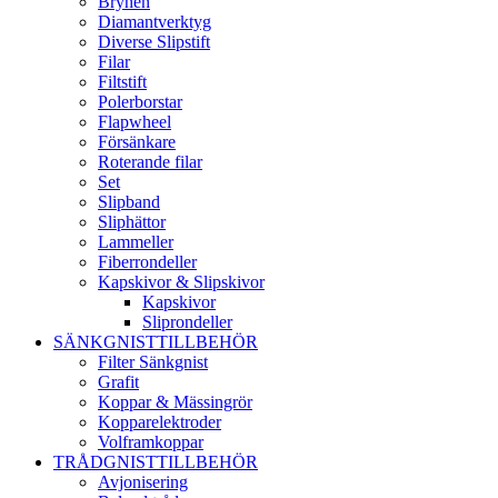
Brynen
Diamantverktyg
Diverse Slipstift
Filar
Filtstift
Polerborstar
Flapwheel
Försänkare
Roterande filar
Set
Slipband
Sliphättor
Lammeller
Fiberrondeller
Kapskivor & Slipskivor
Kapskivor
Sliprondeller
SÄNKGNISTTILLBEHÖR
Filter Sänkgnist
Grafit
Koppar & Mässingrör
Kopparelektroder
Volframkoppar
TRÅDGNISTTILLBEHÖR
Avjonisering