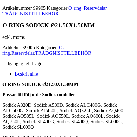
Artikelnummer
S9905
Kategorier
O-ring
,
Reservdelar
,
TRÅDGNISTTILLBEHÖR
O-RING SODICK Ø21.50X1.50MM
exkl. moms
Artikelnr:
S9905
Kategorier:
O-
ring
,
Reservdelar
,
TRÅDGNISTTILLBEHÖR
Tillgänglighet:
I lager
Beskrivning
O-RING SODICK Ø21.50X1.50MM
Passar till följande Sodick modeller:
Sodick A320D, Sodick A530D, Sodick ALC400G, Sodick
ALC600G, Sodick AP450L, Sodick AQ325L, Sodick AQ400L,
Sodick AQ535L, Sodick AQ550L, Sodick AQ600L, Sodick
AQ750L, Sodick SL400G, Sodick SL400Q, Sodick SL600G,
Sodick SL600Q