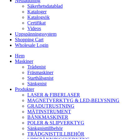
Nedladdning
Säkerhetsdatablad
Kataloger
Katalogsök
Certifikat
Videos
Uppspänningssystem
Shopping Cart
Wholesale Login
Hem
Maskiner
Trådgnist
Fräsmaskiner
Starthålsgnist
Sänkgnist
Produkter
LASER & FIBERLASER
MAGNETVERKTYG & LED-BELYSNING
GRADUTRUSTNING
MÄTINSTRUMENT
BÄNKMASKINER
POLER & SLIPVERKTYG
Sänkgnisttillbehör
TRÅDGNISTTILLBEHÖR