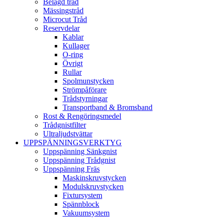
Belagd tråd
Mässingstråd
Microcut Tråd
Reservdelar
Kablar
Kullager
O-ring
Övrigt
Rullar
Spolmunstycken
Strömpåförare
Trådstyrningar
Transportband & Bromsband
Rost & Rengöringsmedel
Trådgnistfilter
Ultraljudstvättar
UPPSPÄNNINGSVERKTYG
Uppspänning Sänkgnist
Uppspänning Trådgnist
Uppspänning Fräs
Maskinskruvstycken
Modulskruvstycken
Fixtursystem
Spännblock
Vakuumsystem