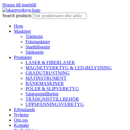
Hoppa till innehåll
Search products
Hem
Maskiner
Trådgnist
Fräsmaskiner
Starthålsgnist
Sänkgnist
Produkter
LASER & FIBERLASER
MAGNETVERKTYG & LED-BELYSNING
GRADUTRUSTNING
MÄTINSTRUMENT
BÄNKMASKINER
POLER & SLIPVERKTYG
Sänkgnisttillbehör
TRÅDGNISTTILLBEHÖR
UPPSPÄNNINGSVERKTYG
Erbjudande
Nyheter
Om oss
Kontakt