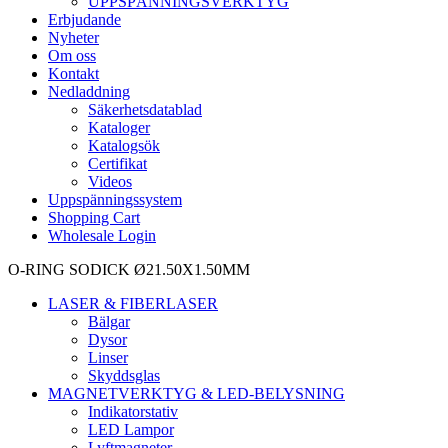
UPPSPÄNNINGSVERKTYG
Erbjudande
Nyheter
Om oss
Kontakt
Nedladdning
Säkerhetsdatablad
Kataloger
Katalogsök
Certifikat
Videos
Uppspänningssystem
Shopping Cart
Wholesale Login
O-RING SODICK Ø21.50X1.50MM
LASER & FIBERLASER
Bälgar
Dysor
Linser
Skyddsglas
MAGNETVERKTYG & LED-BELYSNING
Indikatorstativ
LED Lampor
Lyftmagneter