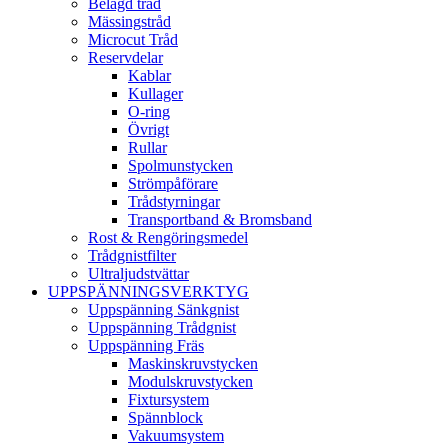
Belagd tråd
Mässingstråd
Microcut Tråd
Reservdelar
Kablar
Kullager
O-ring
Övrigt
Rullar
Spolmunstycken
Strömpåförare
Trådstyrningar
Transportband & Bromsband
Rost & Rengöringsmedel
Trådgnistfilter
Ultraljudstvättar
UPPSPÄNNINGSVERKTYG
Uppspänning Sänkgnist
Uppspänning Trådgnist
Uppspänning Fräs
Maskinskruvstycken
Modulskruvstycken
Fixtursystem
Spännblock
Vakuumsystem