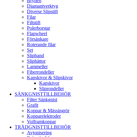
Brynen
Diamantverktyg
Diverse Slipstift
Filar
Filtstift
Polerborstar
Flapwheel
Försänkare
Roterande filar
Set
Slipband
Sliphättor
Lammeller
Fiberrondeller
Kapskivor & Slipskivor
Kapskivor
Sliprondeller
SÄNKGNISTTILLBEHÖR
Filter Sänkgnist
Grafit
Koppar & Mässingrör
Kopparelektroder
Volframkoppar
TRÅDGNISTTILLBEHÖR
Avjonisering