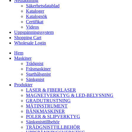
Nedladdning
Säkerhetsdatablad
Kataloger
Katalogsök
Certifikat
Videos
Uppspänningssystem
Shopping Cart
Wholesale Login
Hem
Maskiner
Trådgnist
Fräsmaskiner
Starthålsgnist
Sänkgnist
Produkter
LASER & FIBERLASER
MAGNETVERKTYG & LED-BELYSNING
GRADUTRUSTNING
MÄTINSTRUMENT
BÄNKMASKINER
POLER & SLIPVERKTYG
Sänkgnisttillbehör
TRÅDGNISTTILLBEHÖR