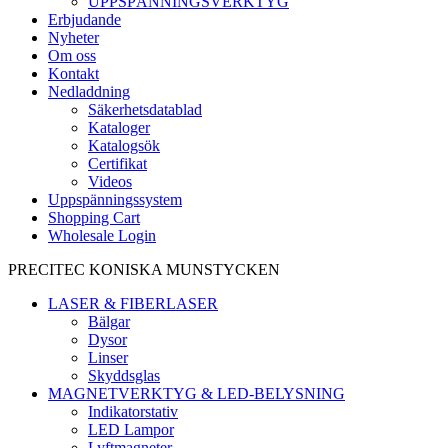
UPPSPÄNNINGSVERKTYG
Erbjudande
Nyheter
Om oss
Kontakt
Nedladdning
Säkerhetsdatablad
Kataloger
Katalogsök
Certifikat
Videos
Uppspänningssystem
Shopping Cart
Wholesale Login
PRECITEC KONISKA MUNSTYCKEN
LASER & FIBERLASER
Bälgar
Dysor
Linser
Skyddsglas
MAGNETVERKTYG & LED-BELYSNING
Indikatorstativ
LED Lampor
Lyftmagneter