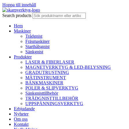
Hoppa till innehåll
Search products
Hem
Maskiner
Trådgnist
Fräsmaskiner
Starthålsgnist
Sänkgnist
Produkter
LASER & FIBERLASER
MAGNETVERKTYG & LED-BELYSNING
GRADUTRUSTNING
MÄTINSTRUMENT
BÄNKMASKINER
POLER & SLIPVERKTYG
Sänkgnisttillbehör
TRÅDGNISTTILLBEHÖR
UPPSPÄNNINGSVERKTYG
Erbjudande
Nyheter
Om oss
Kontakt