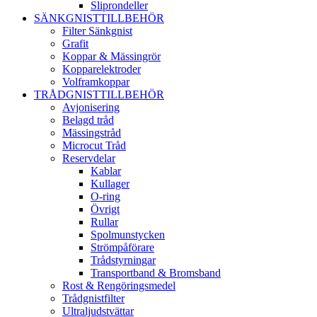
Sliprondeller
SÄNKGNISTTILLBEHÖR
Filter Sänkgnist
Grafit
Koppar & Mässingrör
Kopparelektroder
Volframkoppar
TRÅDGNISTTILLBEHÖR
Avjonisering
Belagd tråd
Mässingstråd
Microcut Tråd
Reservdelar
Kablar
Kullager
O-ring
Övrigt
Rullar
Spolmunstycken
Strömpåförare
Trådstyrningar
Transportband & Bromsband
Rost & Rengöringsmedel
Trådgnistfilter
Ultraljudstvättar