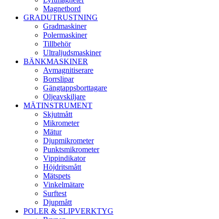
Magnetbord
GRADUTRUSTNING
Gradmaskiner
Polermaskiner
Tillbehör
Ultraljudsmaskiner
BÄNKMASKINER
Avmagnitiserare
Borrslipar
Gängtappsborttagare
Oljeavskiljare
MÄTINSTRUMENT
Skjutmått
Mikrometer
Mätur
Djupmikrometer
Punktsmikrometer
Vippindikator
Höjdritsmått
Mätspets
Vinkelmätare
Surftest
Djupmått
POLER & SLIPVERKTYG