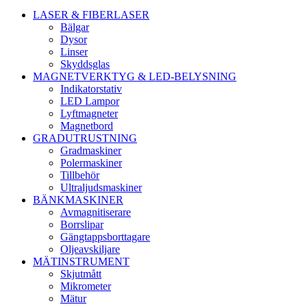
LASER & FIBERLASER
Bälgar
Dysor
Linser
Skyddsglas
MAGNETVERKTYG & LED-BELYSNING
Indikatorstativ
LED Lampor
Lyftmagneter
Magnetbord
GRADUTRUSTNING
Gradmaskiner
Polermaskiner
Tillbehör
Ultraljudsmaskiner
BÄNKMASKINER
Avmagnitiserare
Borrslipar
Gängtappsborttagare
Oljeavskiljare
MÄTINSTRUMENT
Skjutmått
Mikrometer
Mätur