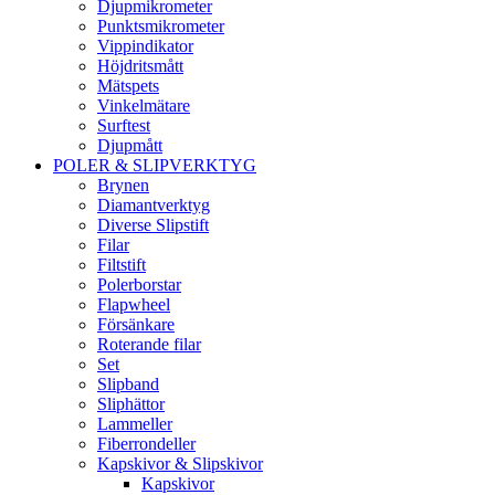
Djupmikrometer
Punktsmikrometer
Vippindikator
Höjdritsmått
Mätspets
Vinkelmätare
Surftest
Djupmått
POLER & SLIPVERKTYG
Brynen
Diamantverktyg
Diverse Slipstift
Filar
Filtstift
Polerborstar
Flapwheel
Försänkare
Roterande filar
Set
Slipband
Sliphättor
Lammeller
Fiberrondeller
Kapskivor & Slipskivor
Kapskivor