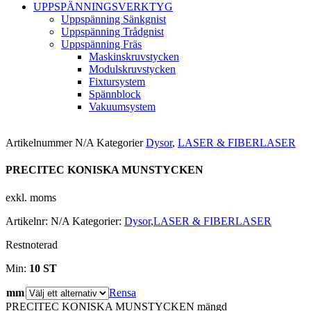
UPPSPÄNNINGSVERKTYG
Uppspänning Sänkgnist
Uppspänning Trådgnist
Uppspänning Fräs
Maskinskruvstycken
Modulskruvstycken
Fixtursystem
Spännblock
Vakuumsystem
Artikelnummer
N/A
Kategorier
Dysor
,
LASER & FIBERLASER
PRECITEC KONISKA MUNSTYCKEN
exkl. moms
Artikelnr:
N/A
Kategorier:
Dysor
,
LASER & FIBERLASER
Restnoterad
Min:
10 ST
mm
Rensa
PRECITEC KONISKA MUNSTYCKEN mängd