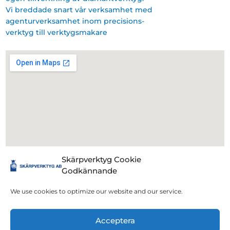
Vi breddade snart vår verksamhet med
agenturverksamhet inom precisions-
verktyg till verktygsmakare
Skärpverktyg Cookie
Följ oss på Sociala Medier
Godkännande
We use cookies to optimize our website and our service.
@ 2023 Skärpverktyg, Mölndal, Sweden. Alla rättigheter
Acceptera
förbehålls | I samarbete med Digerati Sverige AB