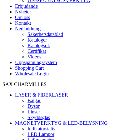
UPPSPÄNNINGSVERKTYG
Erbjudande
Nyheter
Om oss
Kontakt
Nedladdning
Säkerhetsdatablad
Kataloger
Katalogsök
Certifikat
Videos
Uppspänningssystem
Shopping Cart
Wholesale Login
SAX CHARMILLES
LASER & FIBERLASER
Bälgar
Dysor
Linser
Skyddsglas
MAGNETVERKTYG & LED-BELYSNING
Indikatorstativ
LED Lampor
Lyftmagneter