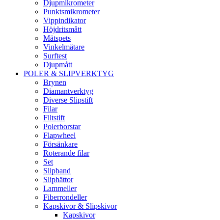
Djupmikrometer
Punktsmikrometer
Vippindikator
Höjdritsmått
Mätspets
Vinkelmätare
Surftest
Djupmått
POLER & SLIPVERKTYG
Brynen
Diamantverktyg
Diverse Slipstift
Filar
Filtstift
Polerborstar
Flapwheel
Försänkare
Roterande filar
Set
Slipband
Sliphättor
Lammeller
Fiberrondeller
Kapskivor & Slipskivor
Kapskivor