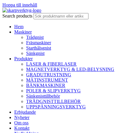
Hoppa till innehåll
Search products
Hem
Maskiner
Trådgnist
Fräsmaskiner
Starthålsgnist
Sänkgnist
Produkter
LASER & FIBERLASER
MAGNETVERKTYG & LED-BELYSNING
GRADUTRUSTNING
MÄTINSTRUMENT
BÄNKMASKINER
POLER & SLIPVERKTYG
Sänkgnisttillbehör
TRÅDGNISTTILLBEHÖR
UPPSPÄNNINGSVERKTYG
Erbjudande
Nyheter
Om oss
Kontakt