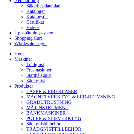
Nedladdning
Säkerhetsdatablad
Kataloger
Katalogsök
Certifikat
Videos
Uppspänningssystem
Shopping Cart
Wholesale Login
Hem
Maskiner
Trådgnist
Fräsmaskiner
Starthålsgnist
Sänkgnist
Produkter
LASER & FIBERLASER
MAGNETVERKTYG & LED-BELYSNING
GRADUTRUSTNING
MÄTINSTRUMENT
BÄNKMASKINER
POLER & SLIPVERKTYG
Sänkgnisttillbehör
TRÅDGNISTTILLBEHÖR