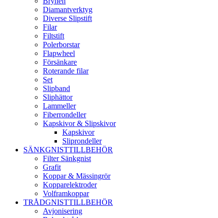
Brynen
Diamantverktyg
Diverse Slipstift
Filar
Filtstift
Polerborstar
Flapwheel
Försänkare
Roterande filar
Set
Slipband
Sliphättor
Lammeller
Fiberrondeller
Kapskivor & Slipskivor
Kapskivor
Sliprondeller
SÄNKGNISTTILLBEHÖR
Filter Sänkgnist
Grafit
Koppar & Mässingrör
Kopparelektroder
Volframkoppar
TRÅDGNISTTILLBEHÖR
Avjonisering