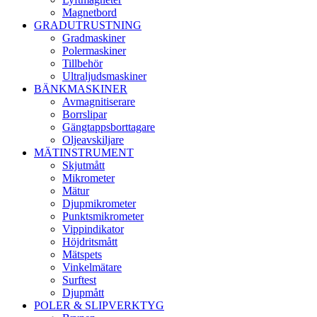
Magnetbord
GRADUTRUSTNING
Gradmaskiner
Polermaskiner
Tillbehör
Ultraljudsmaskiner
BÄNKMASKINER
Avmagnitiserare
Borrslipar
Gängtappsborttagare
Oljeavskiljare
MÄTINSTRUMENT
Skjutmått
Mikrometer
Mätur
Djupmikrometer
Punktsmikrometer
Vippindikator
Höjdritsmått
Mätspets
Vinkelmätare
Surftest
Djupmått
POLER & SLIPVERKTYG