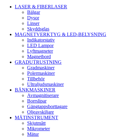
LASER & FIBERLASER
Bälgar
Dysor
Linser
Skyddsglas
MAGNETVERKTYG & LED-BELYSNING
Indikatorstativ
LED Lampor
Lyftmagneter
Magnetbord
GRADUTRUSTNING
Gradmaskiner
Polermaskiner
Tillbehör
Ultraljudsmaskiner
BÄNKMASKINER
Avmagnitiserare
Borrslipar
Gängtappsborttagare
Oljeavskiljare
MÄTINSTRUMENT
Skjutmått
Mikrometer
Mätur