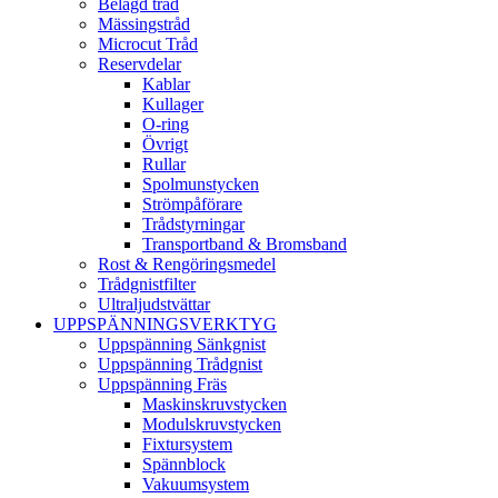
Belagd tråd
Mässingstråd
Microcut Tråd
Reservdelar
Kablar
Kullager
O-ring
Övrigt
Rullar
Spolmunstycken
Strömpåförare
Trådstyrningar
Transportband & Bromsband
Rost & Rengöringsmedel
Trådgnistfilter
Ultraljudstvättar
UPPSPÄNNINGSVERKTYG
Uppspänning Sänkgnist
Uppspänning Trådgnist
Uppspänning Fräs
Maskinskruvstycken
Modulskruvstycken
Fixtursystem
Spännblock
Vakuumsystem