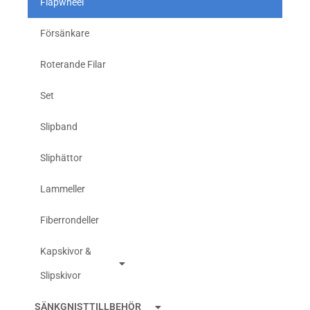
Flapwheel
Försänkare
Roterande Filar
Set
Slipband
Sliphättor
Lammeller
Fiberrondeller
Kapskivor &
Slipskivor
SÄNKGNISTTILLBEHÖR