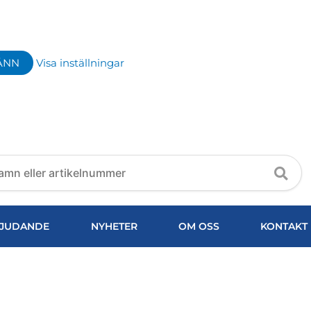
ÄNN
Visa inställningar
JUDANDE
NYHETER
OM OSS
KONTAKT
e övre och