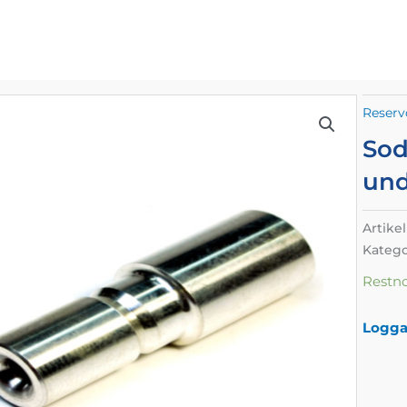
Reserv
Sod
und
Artike
Katego
Restn
Logga 