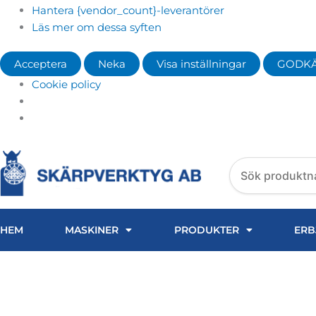
Hantera {vendor_count}-leverantörer
Läs mer om dessa syften
Acceptera
Neka
Visa inställningar
GODK
Cookie policy
Search
products
HEM
MASKINER
PRODUKTER
ERB
Sodick – Strömpåförar
undre