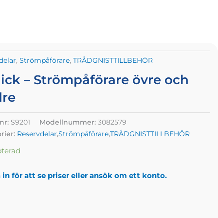
delar
,
Strömpåförare
,
TRÅDGNISTTILLBEHÖR
ick – Strömpåförare övre och
re
lnr:
S9201
Modellnummer:
3082579
rier:
Reservdelar
,
Strömpåförare
,
TRÅDGNISTTILLBEHÖR
oterad
in för att se priser eller ansök om ett konto.