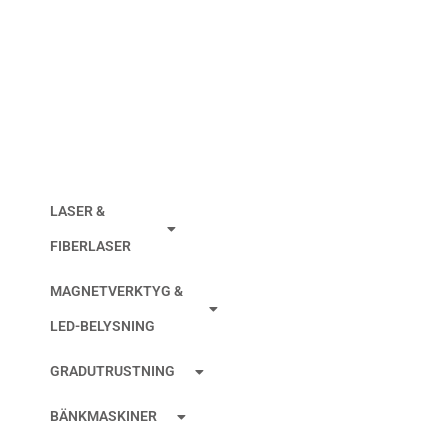
Sodick Trådstyrning
övre och nedre
LASER &
FIBERLASER
MAGNETVERKTYG &
LED-BELYSNING
GRADUTRUSTNING
BÄNKMASKINER