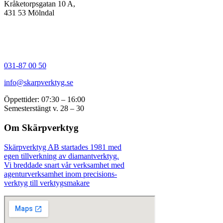
Kråketorpsgatan 10 A,
431 53 Mölndal
031-87 00 50
info@skarpverktyg.se
Öppettider: 07:30 – 16:00
Semesterstängt v. 28 – 30
Om Skärpverktyg
Skärpverktyg AB startades 1981 med
egen tillverkning av diamantverktyg.
Vi breddade snart vår verksamhet med
agenturverksamhet inom precisions-
verktyg till verktygsmakare