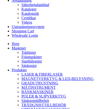
Nedladdning
Säkerhetsdatablad
Kataloger
Katalogsök
Certifikat
Videos
Uppspänningssystem
Shopping Cart
Wholesale Login
Hem
Maskiner
Trådgnist
Fräsmaskiner
Starthålsgnist
Sänkgnist
Produkter
LASER & FIBERLASER
MAGNETVERKTYG & LED-BELYSNING
GRADUTRUSTNING
MÄTINSTRUMENT
BÄNKMASKINER
POLER & SLIPVERKTYG
Sänkgnisttillbehör
TRÅDGNISTTILLBEHÖR