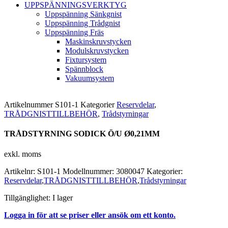
UPPSPÄNNINGSVERKTYG
Uppspänning Sänkgnist
Uppspänning Trådgnist
Uppspänning Fräs
Maskinskruvstycken
Modulskruvstycken
Fixtursystem
Spännblock
Vakuumsystem
Artikelnummer
S101-1
Kategorier
Reservdelar
,
TRÅDGNISTTILLBEHÖR
,
Trådstyrningar
TRÅDSTYRNING SODICK Ö/U Ø0,21MM
exkl. moms
Artikelnr:
S101-1
Modellnummer:
3080047
Kategorier:
Reservdelar
,
TRÅDGNISTTILLBEHÖR
,
Trådstyrningar
Tillgänglighet:
I lager
Logga in för att se priser eller ansök om ett konto.