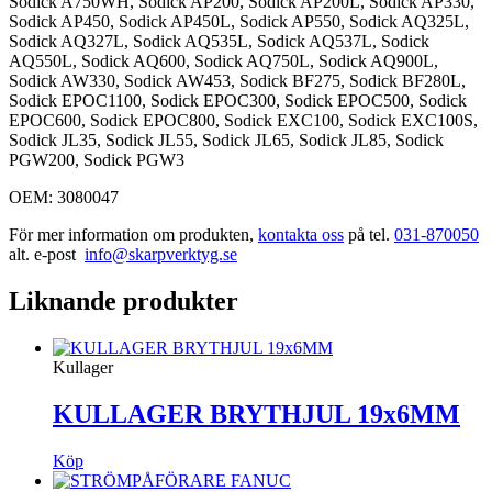
Sodick A750WH, Sodick AP200, Sodick AP200L, Sodick AP330,
Sodick AP450, Sodick AP450L, Sodick AP550, Sodick AQ325L,
Sodick AQ327L, Sodick AQ535L, Sodick AQ537L, Sodick
AQ550L, Sodick AQ600, Sodick AQ750L, Sodick AQ900L,
Sodick AW330, Sodick AW453, Sodick BF275, Sodick BF280L,
Sodick EPOC1100, Sodick EPOC300, Sodick EPOC500, Sodick
EPOC600, Sodick EPOC800, Sodick EXC100, Sodick EXC100S,
Sodick JL35, Sodick JL55, Sodick JL65, Sodick JL85, Sodick
PGW200, Sodick PGW3
OEM: 3080047
För mer information om produkten,
kontakta oss
på tel.
031-870050
alt. e-post
info@skarpverktyg.se
Liknande produkter
Kullager
KULLAGER BRYTHJUL 19x6MM
Köp