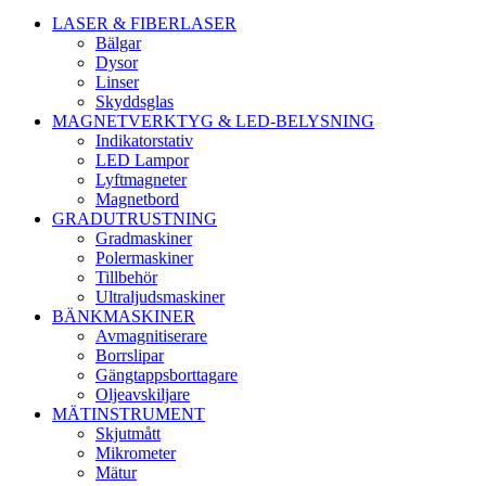
LASER & FIBERLASER
Bälgar
Dysor
Linser
Skyddsglas
MAGNETVERKTYG & LED-BELYSNING
Indikatorstativ
LED Lampor
Lyftmagneter
Magnetbord
GRADUTRUSTNING
Gradmaskiner
Polermaskiner
Tillbehör
Ultraljudsmaskiner
BÄNKMASKINER
Avmagnitiserare
Borrslipar
Gängtappsborttagare
Oljeavskiljare
MÄTINSTRUMENT
Skjutmått
Mikrometer
Mätur