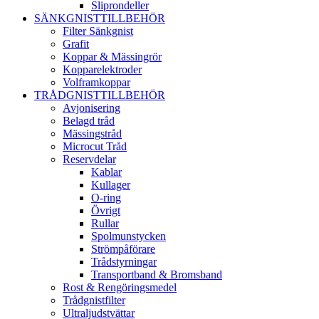
Sliprondeller
SÄNKGNISTTILLBEHÖR
Filter Sänkgnist
Grafit
Koppar & Mässingrör
Kopparelektroder
Volframkoppar
TRÅDGNISTTILLBEHÖR
Avjonisering
Belagd tråd
Mässingstråd
Microcut Tråd
Reservdelar
Kablar
Kullager
O-ring
Övrigt
Rullar
Spolmunstycken
Strömpåförare
Trådstyrningar
Transportband & Bromsband
Rost & Rengöringsmedel
Trådgnistfilter
Ultraljudstvättar