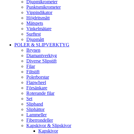
Djupmikrometer
Punktsmikrometer
Vippindikator
Höjdritsmått
Mätspets
Vinkelmätare
Surftest
Djupmått
POLER & SLIPVERKTYG
Brynen
Diamantverktyg
Diverse Slipstift
Filar
Filtstift
Polerborstar
Flapwheel
Försänkare
Roterande filar
Set
Slipband
Sliphättor
Lammeller
Fiberrondeller
Kapskivor & Slipskivor
Kapskivor