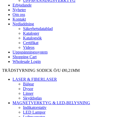
UPPSPÄNNINGSVERKTYG
Erbjudande
Nyheter
Om oss
Kontakt
Nedladdning
Säkerhetsdatablad
Kataloger
Katalogsök
Certifikat
Videos
Uppspänningssystem
Shopping Cart
Wholesale Login
TRÅDSTYRNING SODICK Ö/U Ø0,21MM
LASER & FIBERLASER
Bälgar
Dysor
Linser
Skyddsglas
MAGNETVERKTYG & LED-BELYSNING
Indikatorstativ
LED Lampor
Lyftmagneter