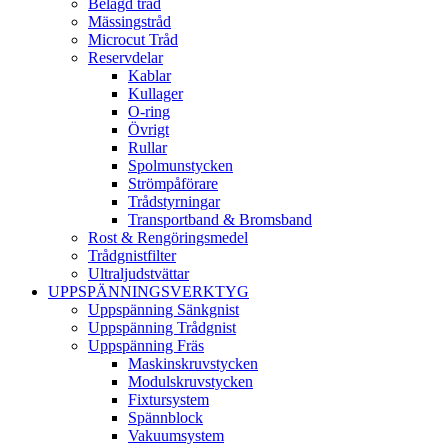
Belagd tråd
Mässingstråd
Microcut Tråd
Reservdelar
Kablar
Kullager
O-ring
Övrigt
Rullar
Spolmunstycken
Strömpåförare
Trådstyrningar
Transportband & Bromsband
Rost & Rengöringsmedel
Trådgnistfilter
Ultraljudstvättar
UPPSPÄNNINGSVERKTYG
Uppspänning Sänkgnist
Uppspänning Trådgnist
Uppspänning Fräs
Maskinskruvstycken
Modulskruvstycken
Fixtursystem
Spännblock
Vakuumsystem