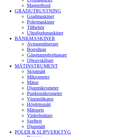
Magnetbord
GRADUTRUSTNING
Gradmaskiner
Polermaskiner
Tillbehör
Ultraljudsmaskiner
BÄNKMASKINER
Avmagnitiserare
Borrslipar
Gängtappsborttagare
Oljeavskiljare
MÄTINSTRUMENT
Skjutmått
Mikrometer
Mätur
Djupmikrometer
Punktsmikrometer
Vippindikator
Höjdritsmått
Mätspets
Vinkelmätare
Surftest
Djupmått
POLER & SLIPVERKTYG