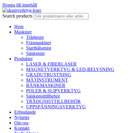
Hoppa till innehåll
Search products
Hem
Maskiner
Trådgnist
Fräsmaskiner
Starthålsgnist
Sänkgnist
Produkter
LASER & FIBERLASER
MAGNETVERKTYG & LED-BELYSNING
GRADUTRUSTNING
MÄTINSTRUMENT
BÄNKMASKINER
POLER & SLIPVERKTYG
Sänkgnisttillbehör
TRÅDGNISTTILLBEHÖR
UPPSPÄNNINGSVERKTYG
Erbjudande
Nyheter
Om oss
Kontakt