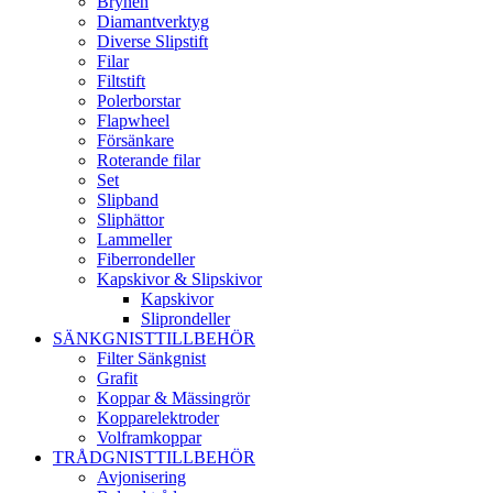
Brynen
Diamantverktyg
Diverse Slipstift
Filar
Filtstift
Polerborstar
Flapwheel
Försänkare
Roterande filar
Set
Slipband
Sliphättor
Lammeller
Fiberrondeller
Kapskivor & Slipskivor
Kapskivor
Sliprondeller
SÄNKGNISTTILLBEHÖR
Filter Sänkgnist
Grafit
Koppar & Mässingrör
Kopparelektroder
Volframkoppar
TRÅDGNISTTILLBEHÖR
Avjonisering