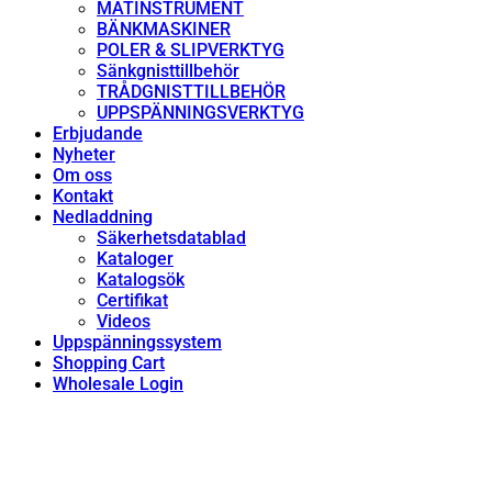
MÄTINSTRUMENT
BÄNKMASKINER
POLER & SLIPVERKTYG
Sänkgnisttillbehör
TRÅDGNISTTILLBEHÖR
UPPSPÄNNINGSVERKTYG
Erbjudande
Nyheter
Om oss
Kontakt
Nedladdning
Säkerhetsdatablad
Kataloger
Katalogsök
Certifikat
Videos
Uppspänningssystem
Shopping Cart
Wholesale Login
TRÅDSTYRNING AGIE 