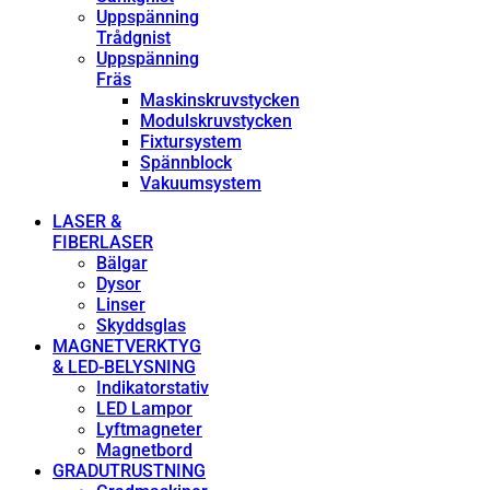
Uppspänning
Trådgnist
Uppspänning
Fräs
Maskinskruvstycken
Modulskruvstycken
Fixtursystem
Spännblock
Vakuumsystem
LASER &
FIBERLASER
Bälgar
Dysor
Linser
Skyddsglas
MAGNETVERKTYG
& LED-BELYSNING
Indikatorstativ
LED Lampor
Lyftmagneter
Magnetbord
GRADUTRUSTNING