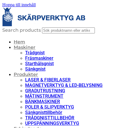
Hoppa till innehåll
Search products
Hem
Maskiner
Trådgnist
Fräsmaskiner
Starthålsgnist
Sänkgnist
Produkter
LASER & FIBERLASER
MAGNETVERKTYG & LED-BELYSNING
GRADUTRUSTNING
MÄTINSTRUMENT
BÄNKMASKINER
POLER & SLIPVERKTYG
Sänkgnisttillbehör
TRÅDGNISTTILLBEHÖR
UPPSPÄNNINGSVERKTYG