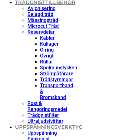
TRÅDGNISTTILLBEHÖR
Avjonisering
Belagd tråd
Mässingstråd
Microcut Tråd
Reservdelar
Kablar
Kullager
O-ring
Övrigt
Rullar
Spolmunstycken
Strömpåförare
Trådstyrningar
Transportband
&
Bromsband
Rost &
Rengöringsmedel
Trådgnistfilter
Ultraljudstvättar
UPPSPÄNNINGSVERKTYG
Uppspänning
Sänkgnist