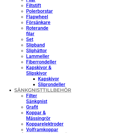
Filtstift
Polerborstar
Flapwheel
Försänkare
Roterande
filar
Set
Slipband
Sliphättor
Lammeller
Fiberrondeller
Kapskivor &
Slipskivor
Kapskivor
Sliprondeller
SÄNKGNISTTILLBEHÖR
Filter
Sänkgnist
Grafit
Koppar &
Mässingrör
Kopparelektroder
Volframkoppar