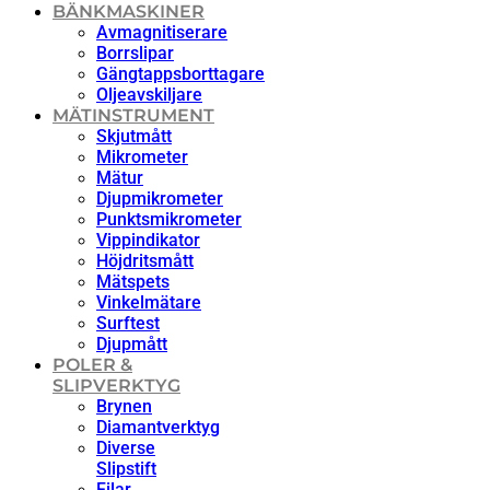
BÄNKMASKINER
Avmagnitiserare
Borrslipar
Gängtappsborttagare
Oljeavskiljare
MÄTINSTRUMENT
Skjutmått
Mikrometer
Mätur
Djupmikrometer
Punktsmikrometer
Vippindikator
Höjdritsmått
Mätspets
Vinkelmätare
Surftest
Djupmått
POLER &
SLIPVERKTYG
Brynen
Diamantverktyg
Diverse
Slipstift
Filar