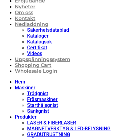
Erbjudande
Nyheter
Om oss
Kontakt
Nedladdning
Säkerhetsdatablad
Kataloger
Katalogsök
Certifikat
Videos
Uppspänningssystem
Shopping Cart
Wholesale Login
Hem
Maskiner
Trådgnist
Fräsmaskiner
Starthålsgnist
Sänkgnist
Produkter
LASER & FIBERLASER
MAGNETVERKTYG & LED-BELYSNING
GRADUTRUSTNING