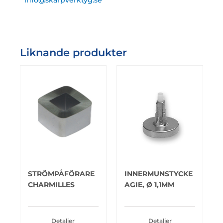
info@skarpverktyg.se
Liknande produkter
STRÖMPÅFÖRARE
INNERMUNSTYCKE
CHARMILLES
AGIE, Ø 1,1MM
Detaljer
Detaljer