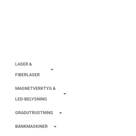
TRÅDSTYRNING
CHARMILLES NEDRE
Ø0,20MM
LASER &
FIBERLASER
MAGNETVERKTYG &
LED-BELYSNING
GRADUTRUSTNING
BÄNKMASKINER