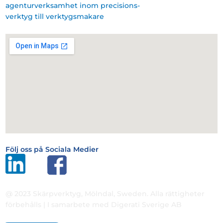
agenturverksamhet inom precisions-
verktyg till verktygsmakare
Följ oss på Sociala Medier
@ 2023 Skärpverktyg, Mölndal, Sweden. Alla rättigheter
förbehålls | I samarbete med Digerati Sverige AB