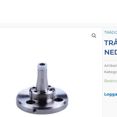
TRÅDG
TR
NE
Artike
Katego
Restn
Logga 