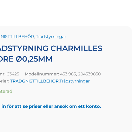
NISTTILLBEHÖR
,
Trådstyrningar
ÅDSTYRNING CHARMILLES
DRE Ø0,25MM
lnr:
C3425
Modellnummer:
433.985, 204339850
rier:
TRÅDGNISTTILLBEHÖR
,
Trådstyrningar
oterad
in för att se priser eller ansök om ett konto.