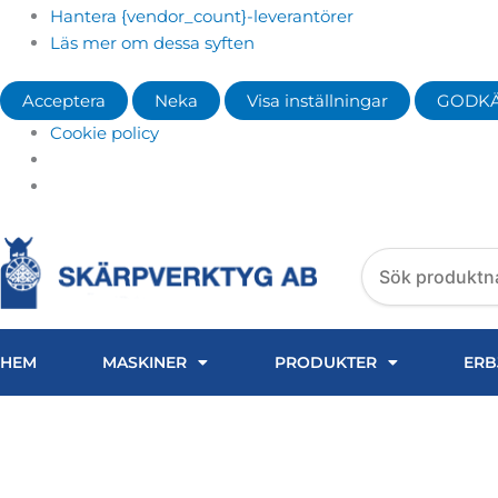
Hantera {vendor_count}-leverantörer
Läs mer om dessa syften
Acceptera
Neka
Visa inställningar
GODK
Cookie policy
Search
products
HEM
MASKINER
PRODUKTER
ERB
TRÅDSTYRNING CHARM
NEDRE Ø0,25MM