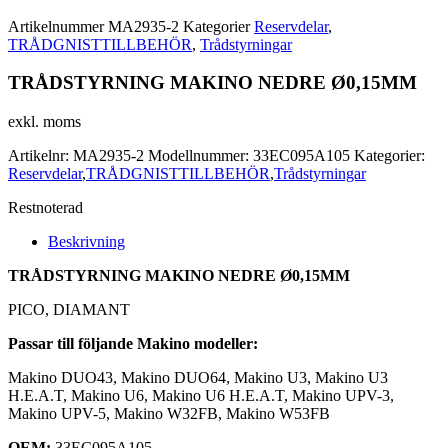
Artikelnummer
MA2935-2
Kategorier
Reservdelar
,
TRÅDGNISTTILLBEHÖR
,
Trådstyrningar
TRÅDSTYRNING MAKINO NEDRE Ø0,15MM
exkl. moms
Artikelnr:
MA2935-2
Modellnummer:
33EC095A105
Kategorier:
Reservdelar
,
TRÅDGNISTTILLBEHÖR
,
Trådstyrningar
Restnoterad
Beskrivning
TRÅDSTYRNING MAKINO NEDRE Ø0,15MM
PICO, DIAMANT
Passar till följande Makino modeller:
Makino DUO43, Makino DUO64, Makino U3, Makino U3
H.E.A.T, Makino U6, Makino U6 H.E.A.T, Makino UPV-3,
Makino UPV-5, Makino W32FB, Makino W53FB
OEM:
33EC095A105