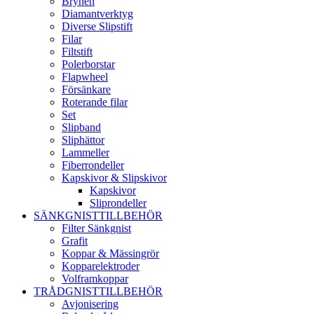
Brynen
Diamantverktyg
Diverse Slipstift
Filar
Filtstift
Polerborstar
Flapwheel
Försänkare
Roterande filar
Set
Slipband
Sliphättor
Lammeller
Fiberrondeller
Kapskivor & Slipskivor
Kapskivor
Sliprondeller
SÄNKGNISTTILLBEHÖR
Filter Sänkgnist
Grafit
Koppar & Mässingrör
Kopparelektroder
Volframkoppar
TRÅDGNISTTILLBEHÖR
Avjonisering