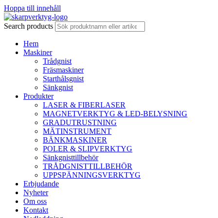
Hoppa till innehåll
Search products
Hem
Maskiner
Trådgnist
Fräsmaskiner
Starthålsgnist
Sänkgnist
Produkter
LASER & FIBERLASER
MAGNETVERKTYG & LED-BELYSNING
GRADUTRUSTNING
MÄTINSTRUMENT
BÄNKMASKINER
POLER & SLIPVERKTYG
Sänkgnisttillbehör
TRÅDGNISTTILLBEHÖR
UPPSPÄNNINGSVERKTYG
Erbjudande
Nyheter
Om oss
Kontakt