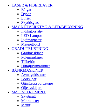
LASER & FIBERLASER
Bälgar
Dysor
Linser
Skyddsglas
MAGNETVERKTYG & LED-BELYSNING
Indikatorstativ
LED Lampor
Lyftmagneter
Magnetbord
GRADUTRUSTNING
Gradmaskiner
Polermaskiner
Tillbehör
Ultraljudsmaskiner
BÄNKMASKINER
Avmagnitiserare
Borrslipar
Gängtappsborttagare
Oljeavskiljare
MÄTINSTRUMENT
Skjutmått
Mikrometer
Mätur