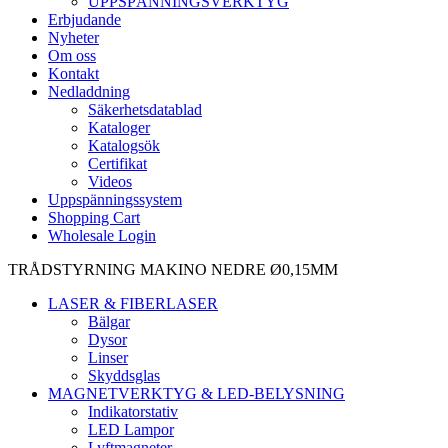
UPPSPÄNNINGSVERKTYG
Erbjudande
Nyheter
Om oss
Kontakt
Nedladdning
Säkerhetsdatablad
Kataloger
Katalogsök
Certifikat
Videos
Uppspänningssystem
Shopping Cart
Wholesale Login
TRÅDSTYRNING MAKINO NEDRE Ø0,15MM
LASER & FIBERLASER
Bälgar
Dysor
Linser
Skyddsglas
MAGNETVERKTYG & LED-BELYSNING
Indikatorstativ
LED Lampor
Lyftmagneter