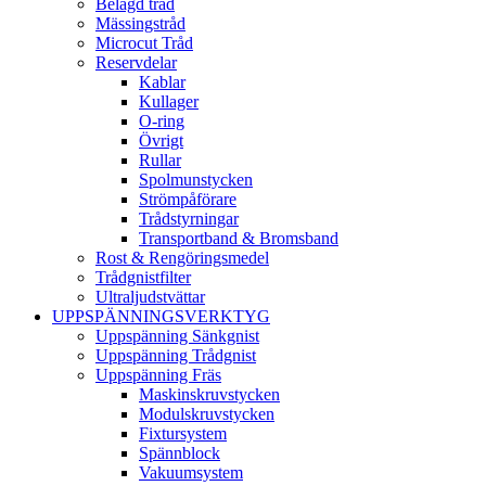
Belagd tråd
Mässingstråd
Microcut Tråd
Reservdelar
Kablar
Kullager
O-ring
Övrigt
Rullar
Spolmunstycken
Strömpåförare
Trådstyrningar
Transportband & Bromsband
Rost & Rengöringsmedel
Trådgnistfilter
Ultraljudstvättar
UPPSPÄNNINGSVERKTYG
Uppspänning Sänkgnist
Uppspänning Trådgnist
Uppspänning Fräs
Maskinskruvstycken
Modulskruvstycken
Fixtursystem
Spännblock
Vakuumsystem