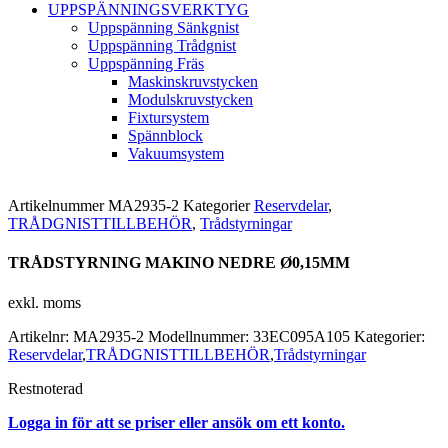
UPPSPÄNNINGSVERKTYG
Uppspänning Sänkgnist
Uppspänning Trådgnist
Uppspänning Fräs
Maskinskruvstycken
Modulskruvstycken
Fixtursystem
Spännblock
Vakuumsystem
Artikelnummer
MA2935-2
Kategorier
Reservdelar
,
TRÅDGNISTTILLBEHÖR
,
Trådstyrningar
TRÅDSTYRNING MAKINO NEDRE Ø0,15MM
exkl. moms
Artikelnr:
MA2935-2
Modellnummer:
33EC095A105
Kategorier:
Reservdelar
,
TRÅDGNISTTILLBEHÖR
,
Trådstyrningar
Restnoterad
Logga in för att se priser eller ansök om ett konto.