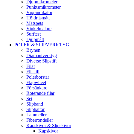
Djupmikrometer
Punktsmikrometer
Vippindikator
Höjdritsmått
Mätspets
Vinkelmätare
Surftest
Djupmått
POLER & SLIPVERKTYG
Brynen
Diamantverktyg
Diverse Slipstift
Filar
Filtstift
Polerborstar
Flapwheel
Försänkare
Roterande filar
Set
Slipband
Sliphättor
Lammeller
Fiberrondeller
Kapskivor & Slipskivor
Kapskivor