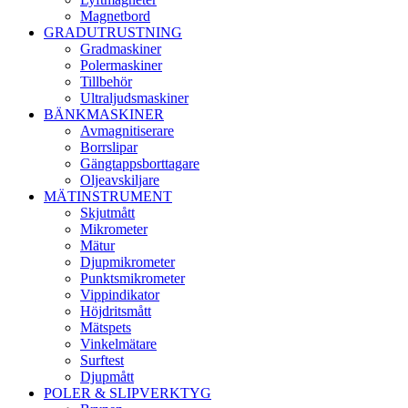
Magnetbord
GRADUTRUSTNING
Gradmaskiner
Polermaskiner
Tillbehör
Ultraljudsmaskiner
BÄNKMASKINER
Avmagnitiserare
Borrslipar
Gängtappsborttagare
Oljeavskiljare
MÄTINSTRUMENT
Skjutmått
Mikrometer
Mätur
Djupmikrometer
Punktsmikrometer
Vippindikator
Höjdritsmått
Mätspets
Vinkelmätare
Surftest
Djupmått
POLER & SLIPVERKTYG