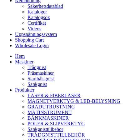
Nedladdning
Säkerhetsdatablad
Kataloger
Katalogsök
Certifikat
Videos
Uppspänningssystem
Shopping Cart
Wholesale Login
Hem
Maskiner
Trådgnist
Fräsmaskiner
Starthålsgnist
Sänkgnist
Produkter
LASER & FIBERLASER
MAGNETVERKTYG & LED-BELYSNING
GRADUTRUSTNING
MÄTINSTRUMENT
BÄNKMASKINER
POLER & SLIPVERKTYG
Sänkgnisttillbehör
TRÅDGNISTTILLBEHÖR