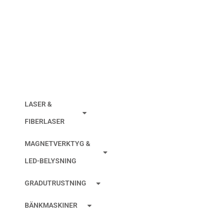
TRÅDSTYRNING
MAKINO ÖVRE
Ø0,15MM
LASER &
FIBERLASER
MAGNETVERKTYG &
LED-BELYSNING
GRADUTRUSTNING
BÄNKMASKINER