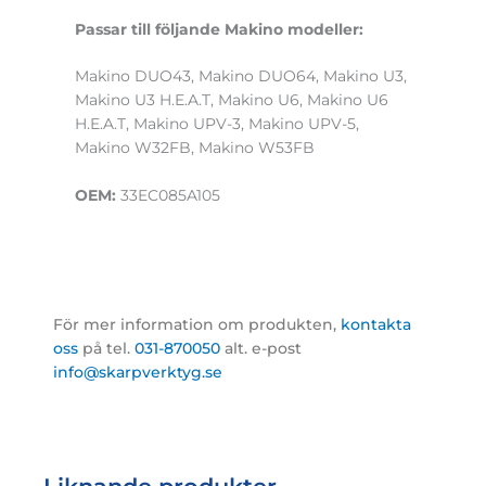
Passar till följande Makino modeller:
Makino DUO43, Makino DUO64, Makino U3,
Makino U3 H.E.A.T, Makino U6, Makino U6
H.E.A.T, Makino UPV-3, Makino UPV-5,
Makino W32FB, Makino W53FB
OEM:
33EC085A105
För mer information om produkten,
kontakta
oss
på tel.
031-870050
alt. e-post
info@skarpverktyg.se