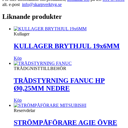
alt. e-post
info@skarpverktyg.se
Liknande produkter
Kullager
KULLAGER BRYTHJUL 19x6MM
Köp
TRÅDGNISTTILLBEHÖR
TRÅDSTYRNING FANUC HP
Ø0,25MM NEDRE
Köp
Reservdelar
STRÖMPÅFÖRARE AGIE ÖVRE