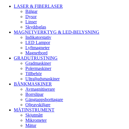
LASER & FIBERLASER
Bälgar
Dysor
Linser
Skyddsglas
MAGNETVERKTYG & LED-BELYSNING
Indikatorstativ
LED Lampor
Lyftmagneter
Magnetbord
GRADUTRUSTNING
Gradmaskiner
Polermaskiner
Tillbehör
Ultraljudsmaskiner
BÄNKMASKINER
Avmagnitiserare
Borrslipar
Gängtappsborttagare
Oljeavskiljare
MÄTINSTRUMENT
Skjutmått
Mikrometer
Mätur