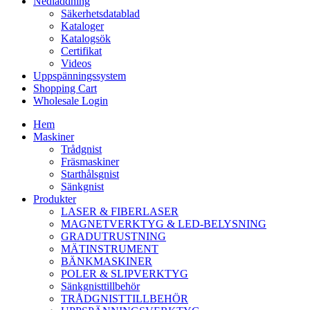
Nedladdning
Säkerhetsdatablad
Kataloger
Katalogsök
Certifikat
Videos
Uppspänningssystem
Shopping Cart
Wholesale Login
Hem
Maskiner
Trådgnist
Fräsmaskiner
Starthålsgnist
Sänkgnist
Produkter
LASER & FIBERLASER
MAGNETVERKTYG & LED-BELYSNING
GRADUTRUSTNING
MÄTINSTRUMENT
BÄNKMASKINER
POLER & SLIPVERKTYG
Sänkgnisttillbehör
TRÅDGNISTTILLBEHÖR