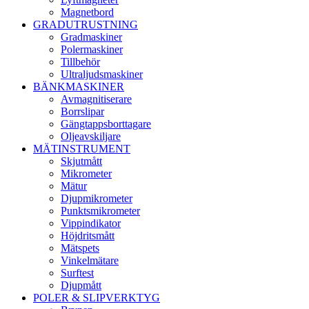
Magnetbord
GRADUTRUSTNING
Gradmaskiner
Polermaskiner
Tillbehör
Ultraljudsmaskiner
BÄNKMASKINER
Avmagnitiserare
Borrslipar
Gängtappsborttagare
Oljeavskiljare
MÄTINSTRUMENT
Skjutmått
Mikrometer
Mätur
Djupmikrometer
Punktsmikrometer
Vippindikator
Höjdritsmått
Mätspets
Vinkelmätare
Surftest
Djupmått
POLER & SLIPVERKTYG