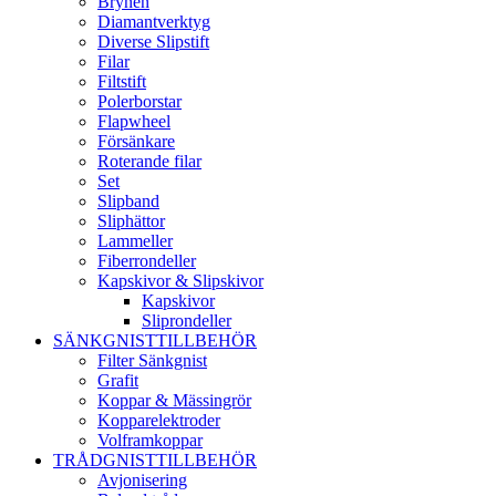
Brynen
Diamantverktyg
Diverse Slipstift
Filar
Filtstift
Polerborstar
Flapwheel
Försänkare
Roterande filar
Set
Slipband
Sliphättor
Lammeller
Fiberrondeller
Kapskivor & Slipskivor
Kapskivor
Sliprondeller
SÄNKGNISTTILLBEHÖR
Filter Sänkgnist
Grafit
Koppar & Mässingrör
Kopparelektroder
Volframkoppar
TRÅDGNISTTILLBEHÖR
Avjonisering