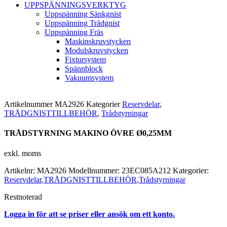
UPPSPÄNNINGSVERKTYG
Uppspänning Sänkgnist
Uppspänning Trådgnist
Uppspänning Fräs
Maskinskruvstycken
Modulskruvstycken
Fixtursystem
Spännblock
Vakuumsystem
Artikelnummer
MA2926
Kategorier
Reservdelar
,
TRÅDGNISTTILLBEHÖR
,
Trådstyrningar
TRÅDSTYRNING MAKINO ÖVRE Ø0,25MM
exkl. moms
Artikelnr:
MA2926
Modellnummer:
23EC085A212
Kategorier:
Reservdelar
,
TRÅDGNISTTILLBEHÖR
,
Trådstyrningar
Restnoterad
Logga in för att se priser eller ansök om ett konto.