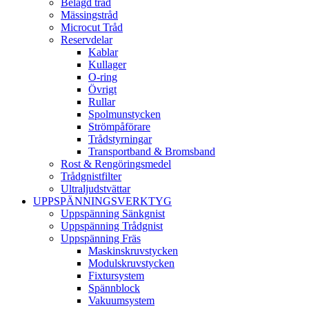
Belagd tråd
Mässingstråd
Microcut Tråd
Reservdelar
Kablar
Kullager
O-ring
Övrigt
Rullar
Spolmunstycken
Strömpåförare
Trådstyrningar
Transportband & Bromsband
Rost & Rengöringsmedel
Trådgnistfilter
Ultraljudstvättar
UPPSPÄNNINGSVERKTYG
Uppspänning Sänkgnist
Uppspänning Trådgnist
Uppspänning Fräs
Maskinskruvstycken
Modulskruvstycken
Fixtursystem
Spännblock
Vakuumsystem