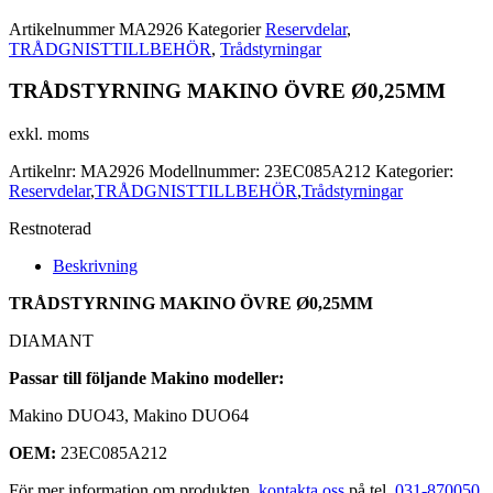
Artikelnummer
MA2926
Kategorier
Reservdelar
,
TRÅDGNISTTILLBEHÖR
,
Trådstyrningar
TRÅDSTYRNING MAKINO ÖVRE Ø0,25MM
exkl. moms
Artikelnr:
MA2926
Modellnummer:
23EC085A212
Kategorier:
Reservdelar
,
TRÅDGNISTTILLBEHÖR
,
Trådstyrningar
Restnoterad
Beskrivning
TRÅDSTYRNING MAKINO ÖVRE Ø0,25MM
DIAMANT
Passar till följande Makino modeller:
Makino DUO43, Makino DUO64
OEM:
23EC085A212
För mer information om produkten,
kontakta oss
på tel.
031-870050