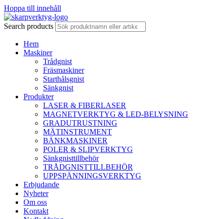
Hoppa till innehåll
Search products
Hem
Maskiner
Trådgnist
Fräsmaskiner
Starthålsgnist
Sänkgnist
Produkter
LASER & FIBERLASER
MAGNETVERKTYG & LED-BELYSNING
GRADUTRUSTNING
MÄTINSTRUMENT
BÄNKMASKINER
POLER & SLIPVERKTYG
Sänkgnisttillbehör
TRÅDGNISTTILLBEHÖR
UPPSPÄNNINGSVERKTYG
Erbjudande
Nyheter
Om oss
Kontakt