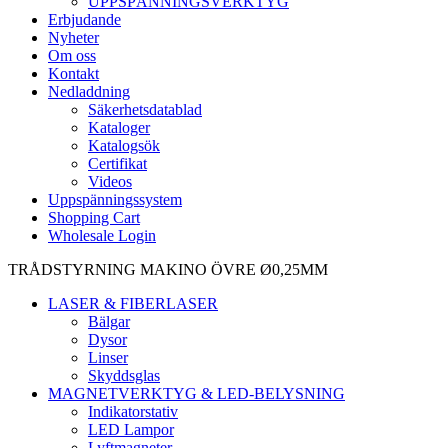
UPPSPÄNNINGSVERKTYG
Erbjudande
Nyheter
Om oss
Kontakt
Nedladdning
Säkerhetsdatablad
Kataloger
Katalogsök
Certifikat
Videos
Uppspänningssystem
Shopping Cart
Wholesale Login
TRÅDSTYRNING MAKINO ÖVRE Ø0,25MM
LASER & FIBERLASER
Bälgar
Dysor
Linser
Skyddsglas
MAGNETVERKTYG & LED-BELYSNING
Indikatorstativ
LED Lampor
Lyftmagneter