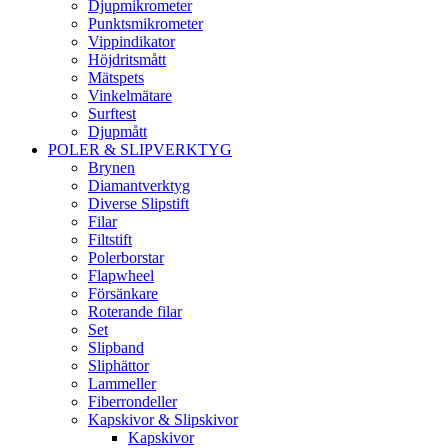
Djupmikrometer
Punktsmikrometer
Vippindikator
Höjdritsmått
Mätspets
Vinkelmätare
Surftest
Djupmått
POLER & SLIPVERKTYG
Brynen
Diamantverktyg
Diverse Slipstift
Filar
Filtstift
Polerborstar
Flapwheel
Försänkare
Roterande filar
Set
Slipband
Sliphättor
Lammeller
Fiberrondeller
Kapskivor & Slipskivor
Kapskivor