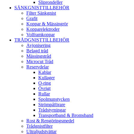
Sliprondeller
SÄNKGNISTTILLBEHÖR
Filter Sänkgnist
Grafit
Koppar & Mässingrör
Kopparelektroder
Volframkoppar
TRÅDGNISTTILLBEHÖR
Avjonisering
Belagd tråd
Mässingstråd
Microcut Tråd
Reservdelar
Kablar
Kullager
O-ring
Övrigt
Rullar
Spolmunstycken
Strömpåförare
Trådstyrningar
Transportband & Bromsband
Rost & Rengöringsmedel
Trådgnistfilter
Ultraljudstvättar