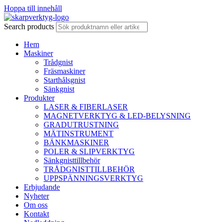
Hoppa till innehåll
Search products
Hem
Maskiner
Trådgnist
Fräsmaskiner
Starthålsgnist
Sänkgnist
Produkter
LASER & FIBERLASER
MAGNETVERKTYG & LED-BELYSNING
GRADUTRUSTNING
MÄTINSTRUMENT
BÄNKMASKINER
POLER & SLIPVERKTYG
Sänkgnisttillbehör
TRÅDGNISTTILLBEHÖR
UPPSPÄNNINGSVERKTYG
Erbjudande
Nyheter
Om oss
Kontakt