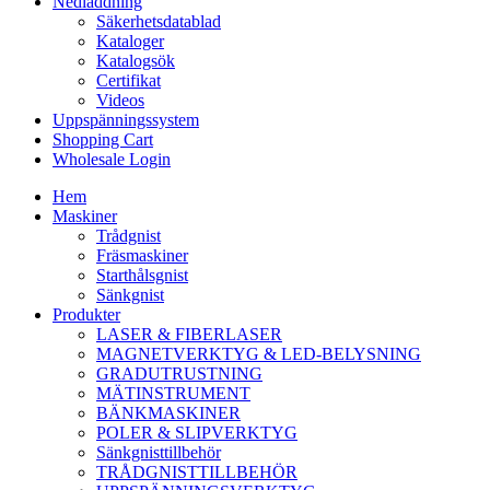
Nedladdning
Säkerhetsdatablad
Kataloger
Katalogsök
Certifikat
Videos
Uppspänningssystem
Shopping Cart
Wholesale Login
Hem
Maskiner
Trådgnist
Fräsmaskiner
Starthålsgnist
Sänkgnist
Produkter
LASER & FIBERLASER
MAGNETVERKTYG & LED-BELYSNING
GRADUTRUSTNING
MÄTINSTRUMENT
BÄNKMASKINER
POLER & SLIPVERKTYG
Sänkgnisttillbehör
TRÅDGNISTTILLBEHÖR