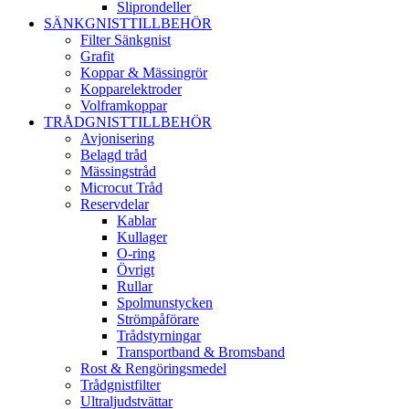
Sliprondeller
SÄNKGNISTTILLBEHÖR
Filter Sänkgnist
Grafit
Koppar & Mässingrör
Kopparelektroder
Volframkoppar
TRÅDGNISTTILLBEHÖR
Avjonisering
Belagd tråd
Mässingstråd
Microcut Tråd
Reservdelar
Kablar
Kullager
O-ring
Övrigt
Rullar
Spolmunstycken
Strömpåförare
Trådstyrningar
Transportband & Bromsband
Rost & Rengöringsmedel
Trådgnistfilter
Ultraljudstvättar