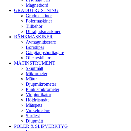
Magnetbord
GRADUTRUSTNING
Gradmaskiner
Polermaskiner
Tillbehör
Ultraljudsmaskiner
BÄNKMASKINER
Avmagnitiserare
Borrslipar
Gängtappsborttagare
Oljeavskiljare
MÄTINSTRUMENT
Skjutmått
Mikrometer
Mätur
Djupmikrometer
Punktsmikrometer
Vippindikator
Höjdritsmått
Mätspets
Vinkelmätare
Surftest
Djupmått
POLER & SLIPVERKTYG