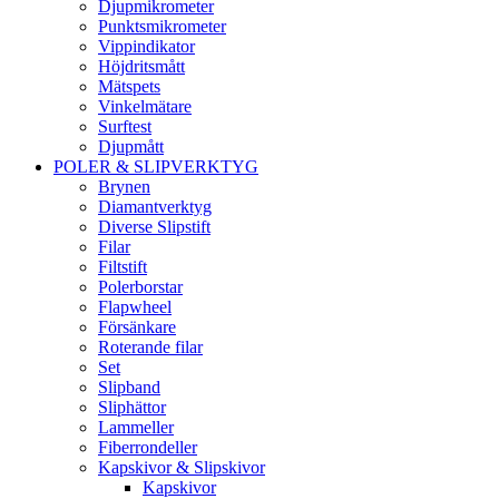
Djupmikrometer
Punktsmikrometer
Vippindikator
Höjdritsmått
Mätspets
Vinkelmätare
Surftest
Djupmått
POLER & SLIPVERKTYG
Brynen
Diamantverktyg
Diverse Slipstift
Filar
Filtstift
Polerborstar
Flapwheel
Försänkare
Roterande filar
Set
Slipband
Sliphättor
Lammeller
Fiberrondeller
Kapskivor & Slipskivor
Kapskivor