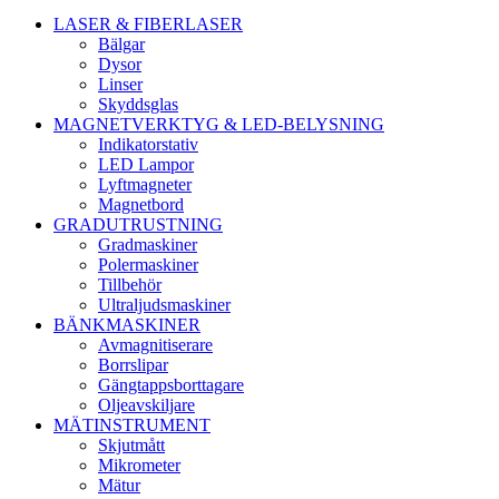
LASER & FIBERLASER
Bälgar
Dysor
Linser
Skyddsglas
MAGNETVERKTYG & LED-BELYSNING
Indikatorstativ
LED Lampor
Lyftmagneter
Magnetbord
GRADUTRUSTNING
Gradmaskiner
Polermaskiner
Tillbehör
Ultraljudsmaskiner
BÄNKMASKINER
Avmagnitiserare
Borrslipar
Gängtappsborttagare
Oljeavskiljare
MÄTINSTRUMENT
Skjutmått
Mikrometer
Mätur