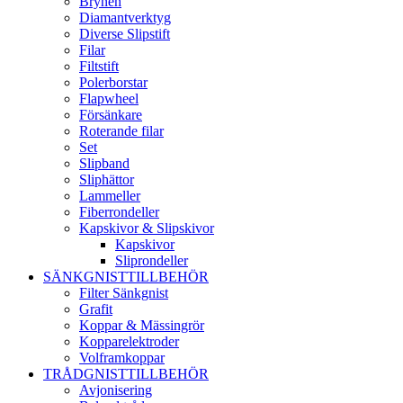
Brynen
Diamantverktyg
Diverse Slipstift
Filar
Filtstift
Polerborstar
Flapwheel
Försänkare
Roterande filar
Set
Slipband
Sliphättor
Lammeller
Fiberrondeller
Kapskivor & Slipskivor
Kapskivor
Sliprondeller
SÄNKGNISTTILLBEHÖR
Filter Sänkgnist
Grafit
Koppar & Mässingrör
Kopparelektroder
Volframkoppar
TRÅDGNISTTILLBEHÖR
Avjonisering