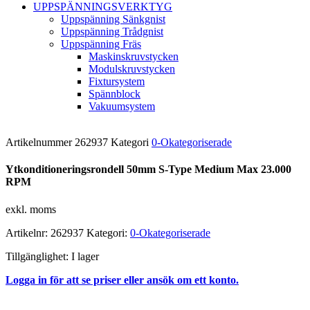
UPPSPÄNNINGSVERKTYG
Uppspänning Sänkgnist
Uppspänning Trådgnist
Uppspänning Fräs
Maskinskruvstycken
Modulskruvstycken
Fixtursystem
Spännblock
Vakuumsystem
Artikelnummer
262937
Kategori
0-Okategoriserade
Ytkonditioneringsrondell 50mm S-Type Medium Max 23.000
RPM
exkl. moms
Artikelnr:
262937
Kategori:
0-Okategoriserade
Tillgänglighet:
I lager
Logga in för att se priser eller ansök om ett konto.