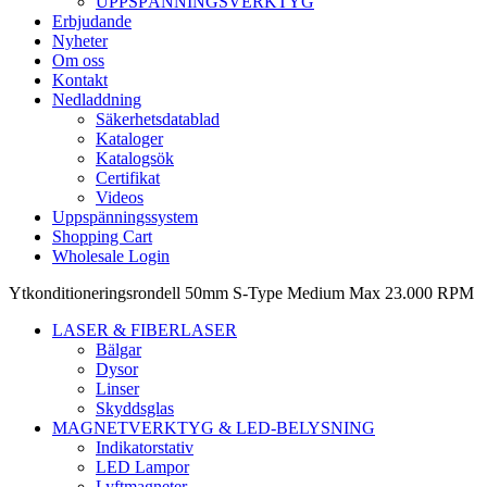
UPPSPÄNNINGSVERKTYG
Erbjudande
Nyheter
Om oss
Kontakt
Nedladdning
Säkerhetsdatablad
Kataloger
Katalogsök
Certifikat
Videos
Uppspänningssystem
Shopping Cart
Wholesale Login
Ytkonditioneringsrondell 50mm S-Type Medium Max 23.000 RPM
LASER & FIBERLASER
Bälgar
Dysor
Linser
Skyddsglas
MAGNETVERKTYG & LED-BELYSNING
Indikatorstativ
LED Lampor
Lyftmagneter