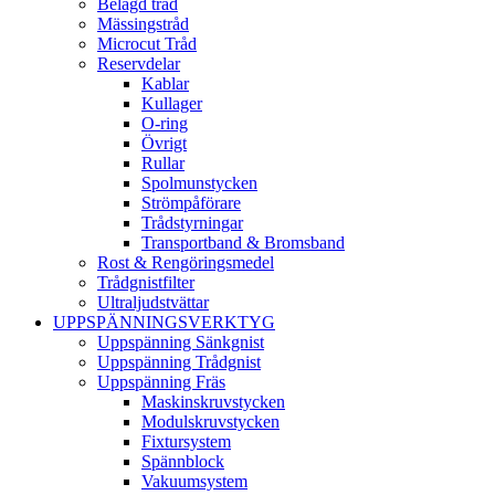
Belagd tråd
Mässingstråd
Microcut Tråd
Reservdelar
Kablar
Kullager
O-ring
Övrigt
Rullar
Spolmunstycken
Strömpåförare
Trådstyrningar
Transportband & Bromsband
Rost & Rengöringsmedel
Trådgnistfilter
Ultraljudstvättar
UPPSPÄNNINGSVERKTYG
Uppspänning Sänkgnist
Uppspänning Trådgnist
Uppspänning Fräs
Maskinskruvstycken
Modulskruvstycken
Fixtursystem
Spännblock
Vakuumsystem