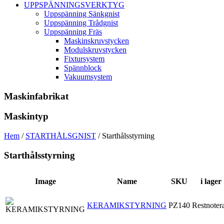
UPPSPÄNNINGSVERKTYG
Uppspänning Sänkgnist
Uppspänning Trådgnist
Uppspänning Fräs
Maskinskruvstycken
Modulskruvstycken
Fixtursystem
Spännblock
Vakuumsystem
Maskinfabrikat
Maskintyp
Hem
/
STARTHÅLSGNIST
/ Starthålsstyrning
Starthålsstyrning
Image
Name
SKU
i lager
KERAMIKSTYRNING
PZ140
Restnoter