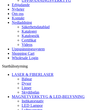
UPPSPÄNNINGSVERKTYG
Erbjudande
Nyheter
Om oss
Kontakt
Nedladdning
Säkerhetsdatablad
Kataloger
Katalogsök
Certifikat
Videos
Uppspänningssystem
Shopping Cart
Wholesale Login
Starthålsstyrning
LASER & FIBERLASER
Bälgar
Dysor
Linser
Skyddsglas
MAGNETVERKTYG & LED-BELYSNING
Indikatorstativ
LED Lampor
Lyftmagneter