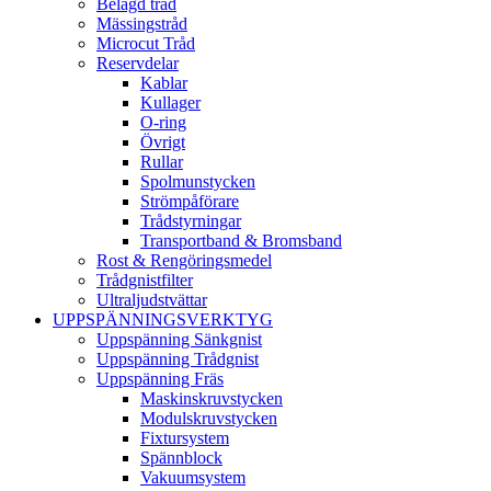
Belagd tråd
Mässingstråd
Microcut Tråd
Reservdelar
Kablar
Kullager
O-ring
Övrigt
Rullar
Spolmunstycken
Strömpåförare
Trådstyrningar
Transportband & Bromsband
Rost & Rengöringsmedel
Trådgnistfilter
Ultraljudstvättar
UPPSPÄNNINGSVERKTYG
Uppspänning Sänkgnist
Uppspänning Trådgnist
Uppspänning Fräs
Maskinskruvstycken
Modulskruvstycken
Fixtursystem
Spännblock
Vakuumsystem