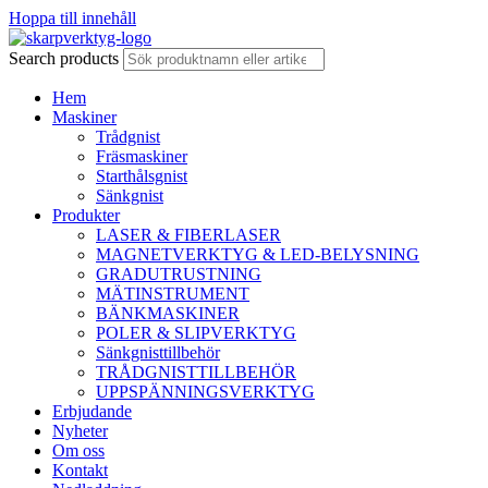
Hoppa till innehåll
Search products
Hem
Maskiner
Trådgnist
Fräsmaskiner
Starthålsgnist
Sänkgnist
Produkter
LASER & FIBERLASER
MAGNETVERKTYG & LED-BELYSNING
GRADUTRUSTNING
MÄTINSTRUMENT
BÄNKMASKINER
POLER & SLIPVERKTYG
Sänkgnisttillbehör
TRÅDGNISTTILLBEHÖR
UPPSPÄNNINGSVERKTYG
Erbjudande
Nyheter
Om oss
Kontakt