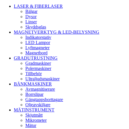
LASER & FIBERLASER
Bälgar
Dysor
Linser
Skyddsglas
MAGNETVERKTYG & LED-BELYSNING
Indikatorstativ
LED Lampor
Lyftmagneter
Magnetbord
GRADUTRUSTNING
Gradmaskiner
Polermaskiner
Tillbehör
Ultraljudsmaskiner
BÄNKMASKINER
Avmagnitiserare
Borrslipar
Gängtappsborttagare
Oljeavskiljare
MÄTINSTRUMENT
Skjutmått
Mikrometer
Mätur