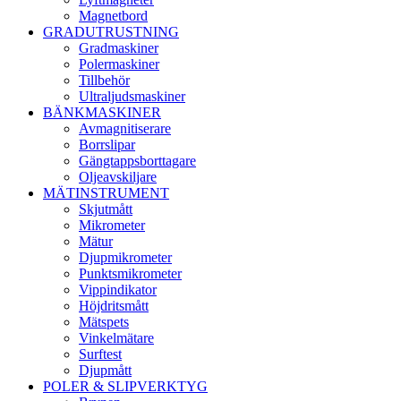
Magnetbord
GRADUTRUSTNING
Gradmaskiner
Polermaskiner
Tillbehör
Ultraljudsmaskiner
BÄNKMASKINER
Avmagnitiserare
Borrslipar
Gängtappsborttagare
Oljeavskiljare
MÄTINSTRUMENT
Skjutmått
Mikrometer
Mätur
Djupmikrometer
Punktsmikrometer
Vippindikator
Höjdritsmått
Mätspets
Vinkelmätare
Surftest
Djupmått
POLER & SLIPVERKTYG