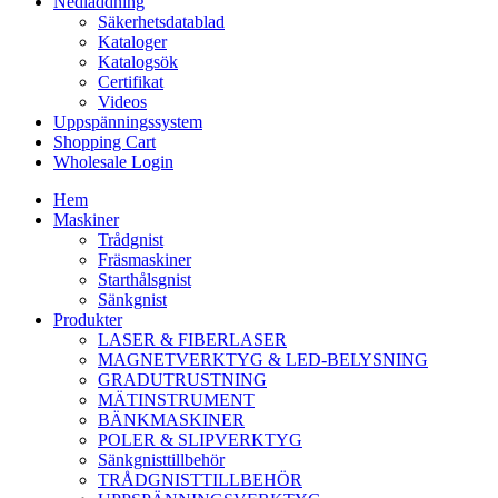
Nedladdning
Säkerhetsdatablad
Kataloger
Katalogsök
Certifikat
Videos
Uppspänningssystem
Shopping Cart
Wholesale Login
Hem
Maskiner
Trådgnist
Fräsmaskiner
Starthålsgnist
Sänkgnist
Produkter
LASER & FIBERLASER
MAGNETVERKTYG & LED-BELYSNING
GRADUTRUSTNING
MÄTINSTRUMENT
BÄNKMASKINER
POLER & SLIPVERKTYG
Sänkgnisttillbehör
TRÅDGNISTTILLBEHÖR