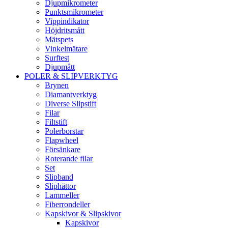
Djupmikrometer
Punktsmikrometer
Vippindikator
Höjdritsmått
Mätspets
Vinkelmätare
Surftest
Djupmått
POLER & SLIPVERKTYG
Brynen
Diamantverktyg
Diverse Slipstift
Filar
Filtstift
Polerborstar
Flapwheel
Försänkare
Roterande filar
Set
Slipband
Sliphättor
Lammeller
Fiberrondeller
Kapskivor & Slipskivor
Kapskivor