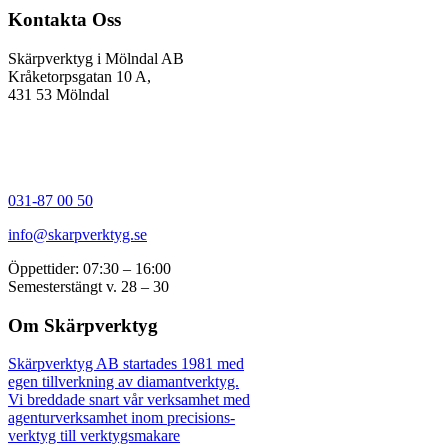
Kontakta Oss
Skärpverktyg i Mölndal AB
Kråketorpsgatan 10 A,
431 53 Mölndal
031-87 00 50
info@skarpverktyg.se
Öppettider: 07:30 – 16:00
Semesterstängt v. 28 – 30
Om Skärpverktyg
Skärpverktyg AB startades 1981 med
egen tillverkning av diamantverktyg.
Vi breddade snart vår verksamhet med
agenturverksamhet inom precisions-
verktyg till verktygsmakare