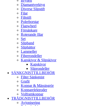
Brynen
Diamantverktyg
Diverse Slipstift
Filar
Filtstift
Polerborstar
Flapwheel
Försänkare
Roterande filar
Set
Slipband
Sliphättor
Lammeller
Fiberrondeller
Kapskivor & Slipskivor
Kapskivor
Sliprondeller
SÄNKGNISTTILLBEHÖR
Filter Sänkgnist
Grafit
Koppar & Mässingrör
Kopparelektroder
Volframkoppar
TRÅDGNISTTILLBEHÖR
Avjonisering