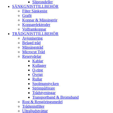
Sliprondeller
SÄNKGNISTTILLBEHÖR
Filter Sänkgnist
Grafit
Koppar & Mässingrör
Kopparelektroder
Volframkoppar
TRÅDGNISTTILLBEHÖR
Avjonisering
Belagd tråd
Mässingstråd
Microcut Tråd
Reservdelar
Kablar
Kullager
O-ring
Övrigt
Rullar
Spolmunstycken
Strömpåförare
Trådstyrningar
Transportband & Bromsband
Rost & Rengöringsmedel
Trådgnistfilter
Ultraljudstvättar