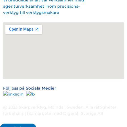
Vi breddade snart vår verksamhet med
agenturverksamhet inom precisions-
verktyg till verktygsmakare
Följ oss på Sociala Medier
@ 2023 Skärpverktyg, Mölndal, Sweden. Alla rättigheter
förbehålls | I samarbete med Digerati Sverige AB