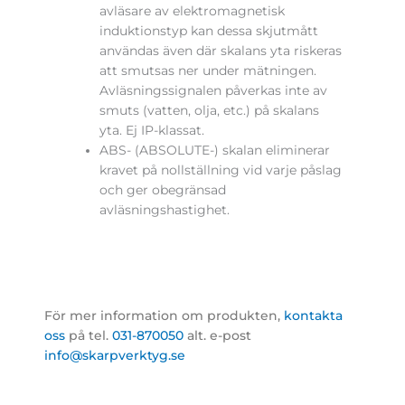
avläsare av elektromagnetisk
induktionstyp kan dessa skjutmått
användas även där skalans yta riskeras
att smutsas ner under mätningen.
Avläsningssignalen påverkas inte av
smuts (vatten, olja, etc.) på skalans
yta. Ej IP-klassat.
ABS- (ABSOLUTE-) skalan eliminerar
kravet på nollställning vid varje påslag
och ger obegränsad
avläsningshastighet.
För mer information om produkten,
kontakta
oss
på tel.
031-870050
alt. e-post
info@skarpverktyg.se