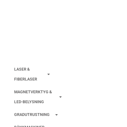
ABSOLUTE AOS
DIGIMATIC
SKJUTMÅTT UTAN
DATAUTGÅNG
LASER &
FIBERLASER
MAGNETVERKTYG &
LED-BELYSNING
GRADUTRUSTNING