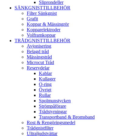
Sliprondeller
SÄNKGNISTTILLBEHÖR
Filter Sänkgnist
Grafit
Koppar & Mässingrör
Kopparelektroder
Volframkoppar
TRÅDGNISTTILLBEHÖR
Avjonisering
Belagd tråd
Mässingstråd
Microcut Tråd
Reservdelar
Kablar
Kullager
O-ring
Övrigt
Rullar
Spolmunstycken
Strömpåförare
Trådstyrningar
Transportband & Bromsband
Rost & Rengöringsmedel
Trådgnistfilter
Ultraljudstvättar