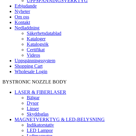
UPPSPÄNNINGSVERKTYG
Erbjudande
Nyheter
Om oss
Kontakt
Nedladdning
Säkerhetsdatablad
Kataloger
Katalogsök
Certifikat
Videos
Uppspänningssystem
Shopping Cart
Wholesale Login
BYSTRONIC NOZZLE BODY
LASER & FIBERLASER
Bälgar
Dysor
Linser
Skyddsglas
MAGNETVERKTYG & LED-BELYSNING
Indikatorstativ
LED Lampor
Lyftmagneter