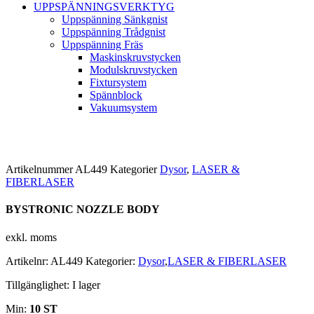
UPPSPÄNNINGSVERKTYG
Uppspänning Sänkgnist
Uppspänning Trådgnist
Uppspänning Fräs
Maskinskruvstycken
Modulskruvstycken
Fixtursystem
Spännblock
Vakuumsystem
Artikelnummer
AL449
Kategorier
Dysor
,
LASER &
FIBERLASER
BYSTRONIC NOZZLE BODY
exkl. moms
Artikelnr:
AL449
Kategorier:
Dysor
,
LASER & FIBERLASER
Tillgänglighet:
I lager
Min:
10 ST