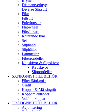
Brynen
Diamantverktyg
Diverse Slipstift
Filar
Filtstift
Polerborstar
Flapwheel
Försänkare
Roterande filar
Set
Slipband
Sliphättor
Lammeller
Fiberrondeller
Kapskivor & Slipskivor
Kapskivor
Sliprondeller
SÄNKGNISTTILLBEHÖR
Filter Sänkgnist
Grafit
Koppar & Mässingrör
Kopparelektroder
Volframkoppar
TRÅDGNISTTILLBEHÖR
Avjonisering