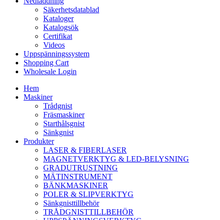
Nedladdning
Säkerhetsdatablad
Kataloger
Katalogsök
Certifikat
Videos
Uppspänningssystem
Shopping Cart
Wholesale Login
Hem
Maskiner
Trådgnist
Fräsmaskiner
Starthålsgnist
Sänkgnist
Produkter
LASER & FIBERLASER
MAGNETVERKTYG & LED-BELYSNING
GRADUTRUSTNING
MÄTINSTRUMENT
BÄNKMASKINER
POLER & SLIPVERKTYG
Sänkgnisttillbehör
TRÅDGNISTTILLBEHÖR