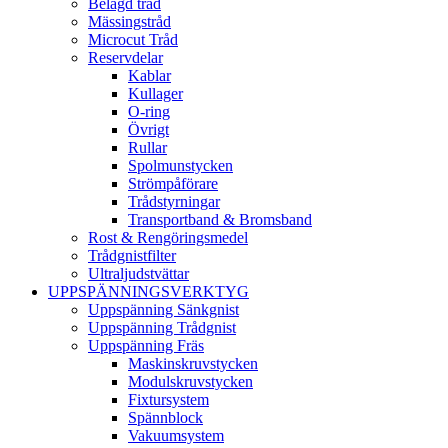
Belagd tråd
Mässingstråd
Microcut Tråd
Reservdelar
Kablar
Kullager
O-ring
Övrigt
Rullar
Spolmunstycken
Strömpåförare
Trådstyrningar
Transportband & Bromsband
Rost & Rengöringsmedel
Trådgnistfilter
Ultraljudstvättar
UPPSPÄNNINGSVERKTYG
Uppspänning Sänkgnist
Uppspänning Trådgnist
Uppspänning Fräs
Maskinskruvstycken
Modulskruvstycken
Fixtursystem
Spännblock
Vakuumsystem