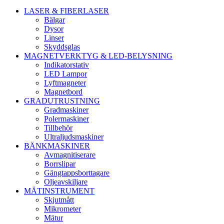
LASER & FIBERLASER
Bälgar
Dysor
Linser
Skyddsglas
MAGNETVERKTYG & LED-BELYSNING
Indikatorstativ
LED Lampor
Lyftmagneter
Magnetbord
GRADUTRUSTNING
Gradmaskiner
Polermaskiner
Tillbehör
Ultraljudsmaskiner
BÄNKMASKINER
Avmagnitiserare
Borrslipar
Gängtappsborttagare
Oljeavskiljare
MÄTINSTRUMENT
Skjutmått
Mikrometer
Mätur