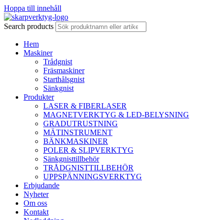
Hoppa till innehåll
Search products
Hem
Maskiner
Trådgnist
Fräsmaskiner
Starthålsgnist
Sänkgnist
Produkter
LASER & FIBERLASER
MAGNETVERKTYG & LED-BELYSNING
GRADUTRUSTNING
MÄTINSTRUMENT
BÄNKMASKINER
POLER & SLIPVERKTYG
Sänkgnisttillbehör
TRÅDGNISTTILLBEHÖR
UPPSPÄNNINGSVERKTYG
Erbjudande
Nyheter
Om oss
Kontakt