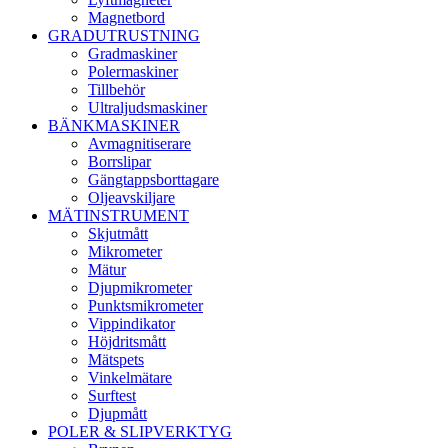
Magnetbord
GRADUTRUSTNING
Gradmaskiner
Polermaskiner
Tillbehör
Ultraljudsmaskiner
BÄNKMASKINER
Avmagnitiserare
Borrslipar
Gängtappsborttagare
Oljeavskiljare
MÄTINSTRUMENT
Skjutmått
Mikrometer
Mätur
Djupmikrometer
Punktsmikrometer
Vippindikator
Höjdritsmått
Mätspets
Vinkelmätare
Surftest
Djupmått
POLER & SLIPVERKTYG