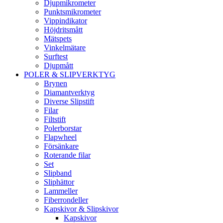
Djupmikrometer
Punktsmikrometer
Vippindikator
Höjdritsmått
Mätspets
Vinkelmätare
Surftest
Djupmått
POLER & SLIPVERKTYG
Brynen
Diamantverktyg
Diverse Slipstift
Filar
Filtstift
Polerborstar
Flapwheel
Försänkare
Roterande filar
Set
Slipband
Sliphättor
Lammeller
Fiberrondeller
Kapskivor & Slipskivor
Kapskivor